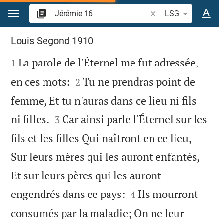
Aller vers contenu
Recherche d'un verse
LSG
Jérémie 16
Louis Segond 1910

La parole de l'Éternel me fut adressée,
1


en ces mots:
Tu ne prendras point de
2
femme, Et tu n'auras dans ce lieu ni fils


ni filles.
Car ainsi parle l'Éternel sur les
3
fils et les filles Qui naîtront en ce lieu,
Sur leurs mères qui les auront enfantés,
Et sur leurs pères qui les auront


engendrés dans ce pays:
Ils mourront
4
consumés par la maladie; On ne leur