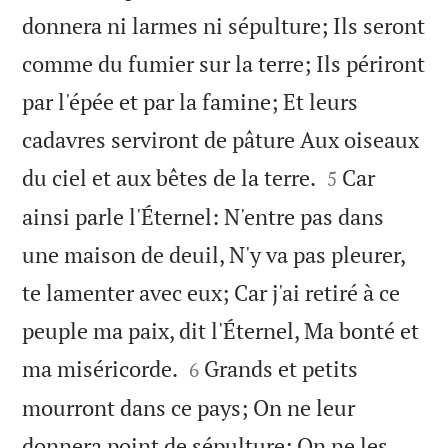
donnera ni larmes ni sépulture; Ils seront
comme du fumier sur la terre; Ils périront
par l'épée et par la famine; Et leurs
cadavres serviront de pâture Aux oiseaux


du ciel et aux bêtes de la terre.
Car
5
ainsi parle l'Éternel: N'entre pas dans
une maison de deuil, N'y va pas pleurer,
te lamenter avec eux; Car j'ai retiré à ce
peuple ma paix, dit l'Éternel, Ma bonté et


ma miséricorde.
Grands et petits
6
mourront dans ce pays; On ne leur
donnera point de sépulture; On ne les