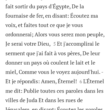
fait sortir du pays d'Égypte, De la
fournaise de fer, en disant: Écoutez ma
voix, et faites tout ce que je vous
ordonnerai; Alors vous serez mon peuple,


Je serai votre Dieu,
Et j'accomplirai le
5
serment que j'ai fait à vos pères, De leur
donner un pays où coulent le lait et le
miel, Comme vous le voyez aujourd'hui. -


Et je répondis: Amen, Éternel!
L'Éternel
6
me dit: Publie toutes ces paroles dans les
villes de Juda Et dans les rues de
Jérusalem, en disant: Écoutez les paroles