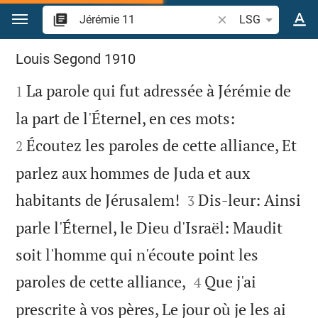
Aller vers contenu
Recherche d'un verse
LSG
Jérémie 11
Louis Segond 1910

La parole qui fut adressée à Jérémie de
1


la part de l'Éternel, en ces mots:
Écoutez les paroles de cette alliance, Et
2
parlez aux hommes de Juda et aux


habitants de Jérusalem!
Dis-leur: Ainsi
3
parle l'Éternel, le Dieu d'Israël: Maudit
soit l'homme qui n'écoute point les


paroles de cette alliance,
Que j'ai
4
prescrite à vos pères, Le jour où je les ai