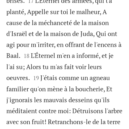


brisés.
L'Éternel des armées, qui t'a
17
planté, Appelle sur toi le malheur, A
cause de la méchanceté de la maison
d'Israël et de la maison de Juda, Qui ont
agi pour m'irriter, en offrant de l'encens à


Baal.
L'Éternel m'en a informé, et je
18
l'ai su; Alors tu m'as fait voir leurs


oeuvres.
J'étais comme un agneau
19
familier qu'on mène à la boucherie, Et
j'ignorais les mauvais desseins qu'ils
méditaient contre moi: Détruisons l'arbre
avec son fruit! Retranchons-le de la terre