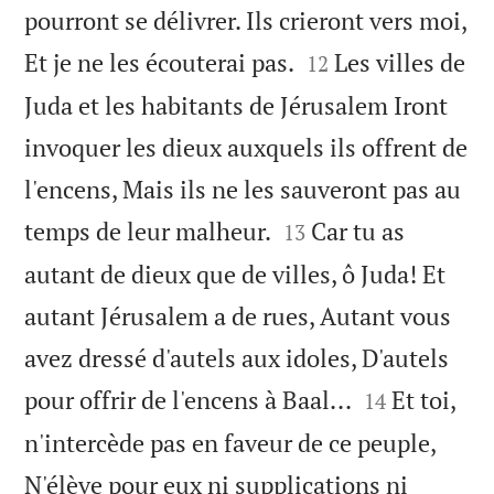
pourront se délivrer. Ils crieront vers moi,


Et je ne les écouterai pas.
Les villes de
12
Juda et les habitants de Jérusalem Iront
invoquer les dieux auxquels ils offrent de
l'encens, Mais ils ne les sauveront pas au


temps de leur malheur.
Car tu as
13
autant de dieux que de villes, ô Juda! Et
autant Jérusalem a de rues, Autant vous
avez dressé d'autels aux idoles, D'autels


pour offrir de l'encens à Baal...
Et toi,
14
n'intercède pas en faveur de ce peuple,
N'élève pour eux ni supplications ni