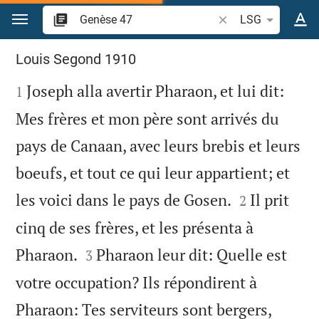
Aller vers contenu
Recherche d'un verse
LSG
Genèse 47
Louis Segond 1910

Joseph alla avertir Pharaon, et lui dit:
1
Mes frères et mon père sont arrivés du
pays de Canaan, avec leurs brebis et leurs
boeufs, et tout ce qui leur appartient; et


les voici dans le pays de Gosen.
Il prit
2
cinq de ses frères, et les présenta à


Pharaon.
Pharaon leur dit: Quelle est
3
votre occupation? Ils répondirent à
Pharaon: Tes serviteurs sont bergers,