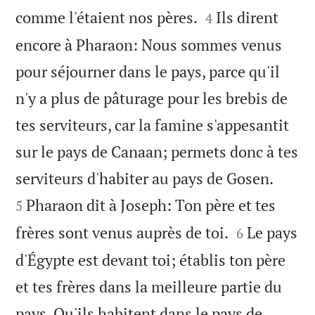


comme l'étaient nos pères.
Ils dirent
4
encore à Pharaon: Nous sommes venus
pour séjourner dans le pays, parce qu'il
n'y a plus de pâturage pour les brebis de
tes serviteurs, car la famine s'appesantit
sur le pays de Canaan; permets donc à tes


serviteurs d'habiter au pays de Gosen.
Pharaon dit à Joseph: Ton père et tes
5


frères sont venus auprès de toi.
Le pays
6
d'Égypte est devant toi; établis ton père
et tes frères dans la meilleure partie du
pays. Qu'ils habitent dans le pays de