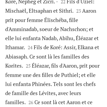


Koré, Népheg et Zicri. -
Fils d'Uziel:
22


Mischaël, Eltsaphan et Sithri.
Aaron
23
prit pour femme Élischéba, fille
d'Amminadab, soeur de Nachschon; et
elle lui enfanta Nadab, Abihu, Éléazar et


Ithamar.
Fils de Koré: Assir, Elkana et
24
Abiasaph. Ce sont là les familles des


Korites.
Éléazar, fils d'Aaron, prit pour
25
femme une des filles de Puthiel; et elle
lui enfanta Phinées. Tels sont les chefs
de famille des Lévites, avec leurs


familles.
Ce sont là cet Aaron et ce
26