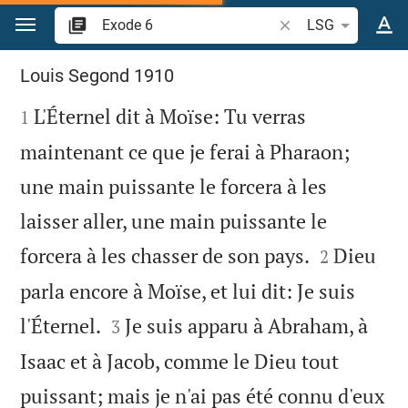
Aller vers contenu
Recherche d'un verse
LSG
Exode 6
Louis Segond 1910

L'Éternel dit à Moïse: Tu verras
1
maintenant ce que je ferai à Pharaon;
une main puissante le forcera à les
laisser aller, une main puissante le


forcera à les chasser de son pays.
Dieu
2
parla encore à Moïse, et lui dit: Je suis


l'Éternel.
Je suis apparu à Abraham, à
3
Isaac et à Jacob, comme le Dieu tout
puissant; mais je n'ai pas été connu d'eux