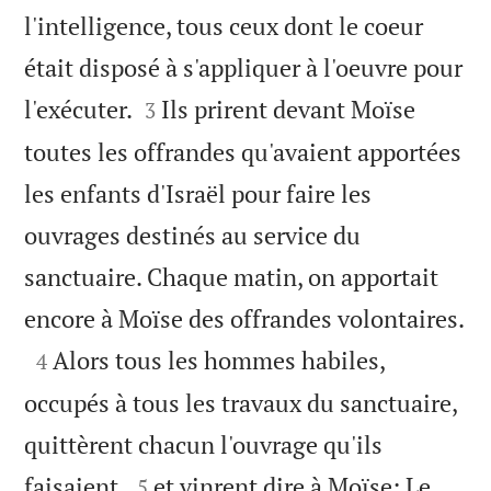
l'intelligence, tous ceux dont le coeur
était disposé à s'appliquer à l'oeuvre pour


l'exécuter.
Ils prirent devant Moïse
3
toutes les offrandes qu'avaient apportées
les enfants d'Israël pour faire les
ouvrages destinés au service du
sanctuaire. Chaque matin, on apportait

encore à Moïse des offrandes volontaires.

Alors tous les hommes habiles,
4
occupés à tous les travaux du sanctuaire,
quittèrent chacun l'ouvrage qu'ils


faisaient,
et vinrent dire à Moïse: Le
5