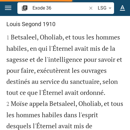
Aller vers contenu
Recherche d'un verse
LSG
Exode 36
Louis Segond 1910

Betsaleel, Oholiab, et tous les hommes
1
habiles, en qui l'Éternel avait mis de la
sagesse et de l'intelligence pour savoir et
pour faire, exécutèrent les ouvrages
destinés au service du sanctuaire, selon


tout ce que l'Éternel avait ordonné.
Moïse appela Betsaleel, Oholiab, et tous
2
les hommes habiles dans l'esprit
desquels l'Éternel avait mis de