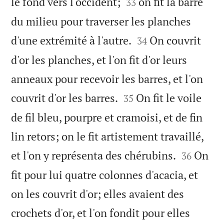


le fond vers l'occident;
on fit la barre
33
du milieu pour traverser les planches


d'une extrémité à l'autre.
On couvrit
34
d'or les planches, et l'on fit d'or leurs
anneaux pour recevoir les barres, et l'on


couvrit d'or les barres.
On fit le voile
35
de fil bleu, pourpre et cramoisi, et de fin
lin retors; on le fit artistement travaillé,


et l'on y représenta des chérubins.
On
36
fit pour lui quatre colonnes d'acacia, et
on les couvrit d'or; elles avaient des
crochets d'or, et l'on fondit pour elles