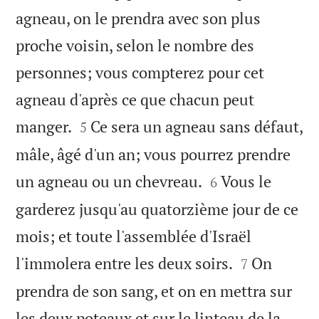
agneau, on le prendra avec son plus
proche voisin, selon le nombre des
personnes; vous compterez pour cet
agneau d'après ce que chacun peut


manger.
Ce sera un agneau sans défaut,
5
mâle, âgé d'un an; vous pourrez prendre


un agneau ou un chevreau.
Vous le
6
garderez jusqu'au quatorzième jour de ce
mois; et toute l'assemblée d'Israël


l'immolera entre les deux soirs.
On
7
prendra de son sang, et on en mettra sur
les deux poteaux et sur le linteau de la