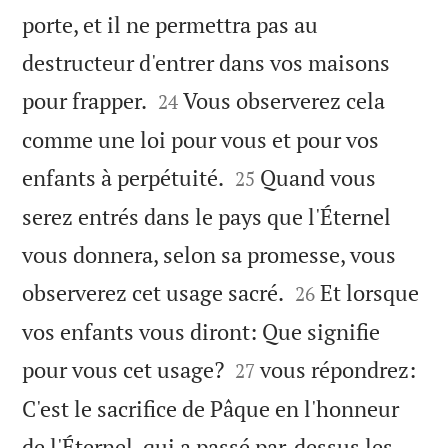
porte, et il ne permettra pas au
destructeur d'entrer dans vos maisons


pour frapper.
Vous observerez cela
24
comme une loi pour vous et pour vos


enfants à perpétuité.
Quand vous
25
serez entrés dans le pays que l'Éternel
vous donnera, selon sa promesse, vous


observerez cet usage sacré.
Et lorsque
26
vos enfants vous diront: Que signifie


pour vous cet usage?
vous répondrez:
27
C'est le sacrifice de Pâque en l'honneur
de l'Éternel, qui a passé par-dessus les