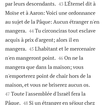


par leurs descendants.
L'Éternel dit à
43
Moïse et à Aaron: Voici une ordonnance
au sujet de la Pâque: Aucun étranger n'en


mangera.
Tu circonciras tout esclave
44
acquis à prix d'argent; alors il en


mangera.
L'habitant et le mercenaire
45


n'en mangeront point.
On ne la
46
mangera que dans la maison; vous
n'emporterez point de chair hors de la


maison, et vous ne briserez aucun os.
Toute l'assemblée d'Israël fera la
47


Pâque.
Si un étranger en séjour chez
48