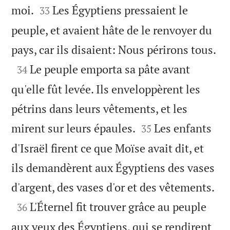


moi.
Les Égyptiens pressaient le
33
peuple, et avaient hâte de le renvoyer du

pays, car ils disaient: Nous périrons tous.

Le peuple emporta sa pâte avant
34
qu'elle fût levée. Ils enveloppèrent les
pétrins dans leurs vêtements, et les


mirent sur leurs épaules.
Les enfants
35
d'Israël firent ce que Moïse avait dit, et
ils demandèrent aux Égyptiens des vases

d'argent, des vases d'or et des vêtements.

L'Éternel fit trouver grâce au peuple
36
aux yeux des Égyptiens, qui se rendirent