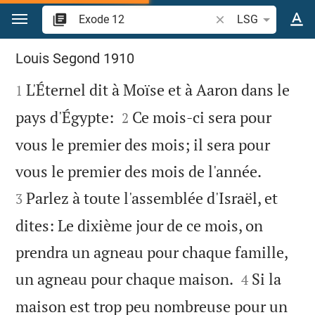
Aller vers contenu
Recherche d'un verse
LSG
Exode 12
Louis Segond 1910

L'Éternel dit à Moïse et à Aaron dans le
1


pays d'Égypte:
Ce mois-ci sera pour
2
vous le premier des mois; il sera pour


vous le premier des mois de l'année.
Parlez à toute l'assemblée d'Israël, et
3
dites: Le dixième jour de ce mois, on
prendra un agneau pour chaque famille,


un agneau pour chaque maison.
Si la
4
maison est trop peu nombreuse pour un