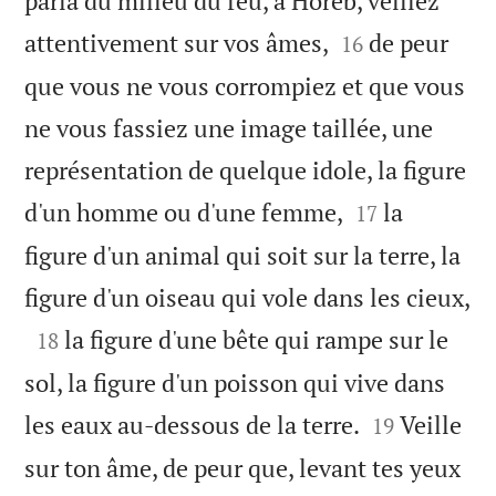
parla du milieu du feu, à Horeb, veillez


attentivement sur vos âmes,
de peur
16
que vous ne vous corrompiez et que vous
ne vous fassiez une image taillée, une
représentation de quelque idole, la figure


d'un homme ou d'une femme,
la
17
figure d'un animal qui soit sur la terre, la

figure d'un oiseau qui vole dans les cieux,

la figure d'une bête qui rampe sur le
18
sol, la figure d'un poisson qui vive dans


les eaux au-dessous de la terre.
Veille
19
sur ton âme, de peur que, levant tes yeux