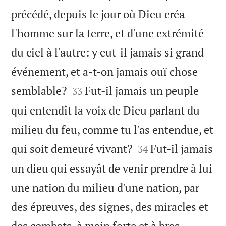
précédé, depuis le jour où Dieu créa
l'homme sur la terre, et d'une extrémité
du ciel à l'autre: y eut-il jamais si grand
événement, et a-t-on jamais ouï chose


semblable?
Fut-il jamais un peuple
33
qui entendît la voix de Dieu parlant du
milieu du feu, comme tu l'as entendue, et


qui soit demeuré vivant?
Fut-il jamais
34
un dieu qui essayât de venir prendre à lui
une nation du milieu d'une nation, par
des épreuves, des signes, des miracles et
des combats, à main forte et à bras