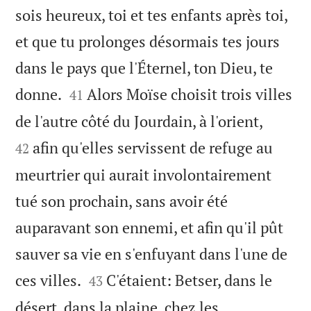
sois heureux, toi et tes enfants après toi,
et que tu prolonges désormais tes jours
dans le pays que l'Éternel, ton Dieu, te


donne.
Alors Moïse choisit trois villes
41


de l'autre côté du Jourdain, à l'orient,
afin qu'elles servissent de refuge au
42
meurtrier qui aurait involontairement
tué son prochain, sans avoir été
auparavant son ennemi, et afin qu'il pût
sauver sa vie en s'enfuyant dans l'une de


ces villes.
C'étaient: Betser, dans le
43
désert, dans la plaine, chez les