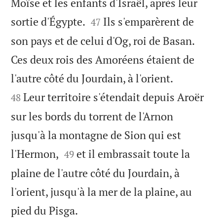
Moïse et les enfants d'Israël, après leur


sortie d'Égypte.
Ils s'emparèrent de
47
son pays et de celui d'Og, roi de Basan.
Ces deux rois des Amoréens étaient de


l'autre côté du Jourdain, à l'orient.
Leur territoire s'étendait depuis Aroër
48
sur les bords du torrent de l'Arnon
jusqu'à la montagne de Sion qui est


l'Hermon,
et il embrassait toute la
49
plaine de l'autre côté du Jourdain, à
l'orient, jusqu'à la mer de la plaine, au

pied du Pisga.