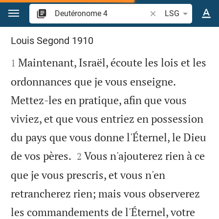
Aller vers contenu
Recherche d'un verse
LSG
Deutéronome 4
Louis Segond 1910

Maintenant, Israël, écoute les lois et les
1
ordonnances que je vous enseigne.
Mettez-les en pratique, afin que vous
viviez, et que vous entriez en possession
du pays que vous donne l'Éternel, le Dieu


de vos pères.
Vous n'ajouterez rien à ce
2
que je vous prescris, et vous n'en
retrancherez rien; mais vous observerez
les commandements de l'Éternel, votre