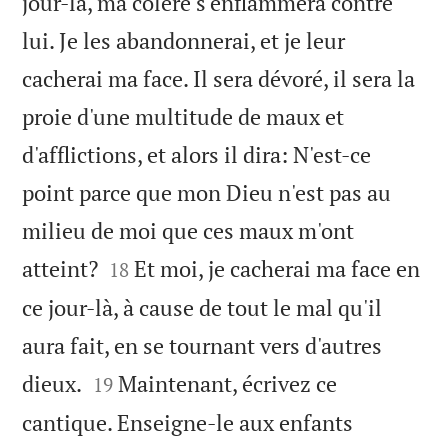
jour-là, ma colère s'enflammera contre
lui. Je les abandonnerai, et je leur
cacherai ma face. Il sera dévoré, il sera la
proie d'une multitude de maux et
d'afflictions, et alors il dira: N'est-ce
point parce que mon Dieu n'est pas au
milieu de moi que ces maux m'ont


atteint?
Et moi, je cacherai ma face en
18
ce jour-là, à cause de tout le mal qu'il
aura fait, en se tournant vers d'autres


dieux.
Maintenant, écrivez ce
19
cantique. Enseigne-le aux enfants