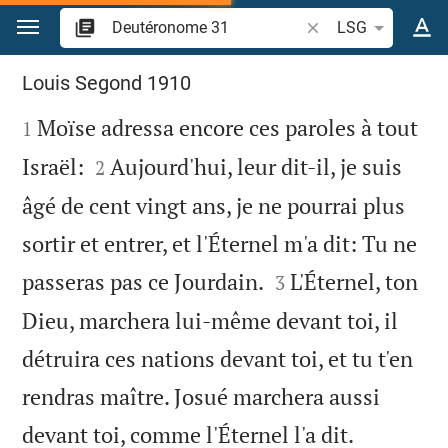
Aller vers contenu
Recherche d'un verse
LSG
Deutéronome 31
Louis Segond 1910

Moïse adressa encore ces paroles à tout
1


Israël:
Aujourd'hui, leur dit-il, je suis
2
âgé de cent vingt ans, je ne pourrai plus
sortir et entrer, et l'Éternel m'a dit: Tu ne


passeras pas ce Jourdain.
L'Éternel, ton
3
Dieu, marchera lui-même devant toi, il
détruira ces nations devant toi, et tu t'en
rendras maître. Josué marchera aussi


devant toi, comme l'Éternel l'a dit.