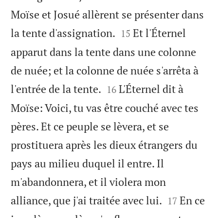
Moïse et Josué allèrent se présenter dans


la tente d'assignation.
Et l'Éternel
15
apparut dans la tente dans une colonne
de nuée; et la colonne de nuée s'arrêta à


l'entrée de la tente.
L'Éternel dit à
16
Moïse: Voici, tu vas être couché avec tes
pères. Et ce peuple se lèvera, et se
prostituera après les dieux étrangers du
pays au milieu duquel il entre. Il
m'abandonnera, et il violera mon


alliance, que j'ai traitée avec lui.
En ce
17