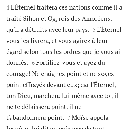
L'Éternel traitera ces nations comme il a
4
traité Sihon et Og, rois des Amoréens,


qu'il a détruits avec leur pays.
L'Éternel
5
vous les livrera, et vous agirez à leur
égard selon tous les ordres que je vous ai


donnés.
Fortifiez-vous et ayez du
6
courage! Ne craignez point et ne soyez
point effrayés devant eux; car l'Éternel,
ton Dieu, marchera lui-même avec toi, il
ne te délaissera point, il ne


t'abandonnera point.
Moïse appela
7
Josué, et lui dit en présence de tout