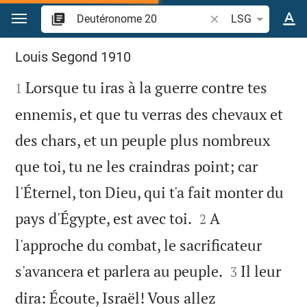
Aller vers contenu
Recherche d'un verse
LSG
Deutéronome 20
Louis Segond 1910

Lorsque tu iras à la guerre contre tes
1
ennemis, et que tu verras des chevaux et
des chars, et un peuple plus nombreux
que toi, tu ne les craindras point; car
l'Éternel, ton Dieu, qui t'a fait monter du


pays d'Égypte, est avec toi.
A
2
l'approche du combat, le sacrificateur


s'avancera et parlera au peuple.
Il leur
3
dira: Écoute, Israël! Vous allez