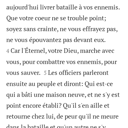
aujourd'hui livrer bataille à vos ennemis.
Que votre coeur ne se trouble point;
soyez sans crainte, ne vous effrayez pas,


ne vous épouvantez pas devant eux.
Car l'Éternel, votre Dieu, marche avec
4
vous, pour combattre vos ennemis, pour


vous sauver.
Les officiers parleront
5
ensuite au peuple et diront: Qui est-ce
qui a bâti une maison neuve, et ne s'y est
point encore établi? Qu'il s'en aille et
retourne chez lui, de peur qu'il ne meure
dans la bataille et qu'un autre ne s'y