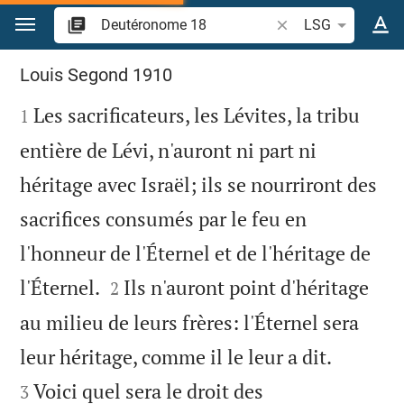
Aller vers contenu
Recherche d'un verse
LSG
Deutéronome 18
Louis Segond 1910

Les sacrificateurs, les Lévites, la tribu
1
entière de Lévi, n'auront ni part ni
héritage avec Israël; ils se nourriront des
sacrifices consumés par le feu en
l'honneur de l'Éternel et de l'héritage de


l'Éternel.
Ils n'auront point d'héritage
2
au milieu de leurs frères: l'Éternel sera


leur héritage, comme il le leur a dit.
Voici quel sera le droit des
3