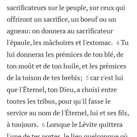
sacrificateurs sur le peuple, sur ceux qui
offriront un sacrifice, un boeuf ou un
agneau: on donnera au sacrificateur


l'épaule, les mâchoires et l'estomac.
Tu
4
lui donneras les prémices de ton blé, de
ton moût et de ton huile, et les prémices


de la toison de tes brebis;
car c'est lui
5
que l'Éternel, ton Dieu, a choisi entre
toutes les tribus, pour qu'il fasse le
service au nom de l'Éternel, lui et ses fils,


à toujours.
Lorsque le Lévite quittera
6
l'une de tes portes, le lieu quelconque où