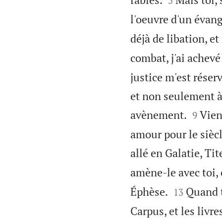
5
l'oeuvre d'un évang
déjà de libation, 
combat, j'ai achevé l
justice m'est réserv
et non seulement à


avènement.
Vien
9
amour pour le siècl
allé en Galatie, Ti
amène-le avec toi, c


Éphèse.
Quand t
13
Carpus, et les livr