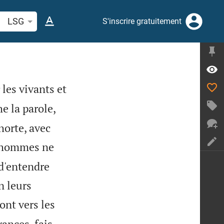
cherche d'un verset biblique ou mot
LSG
S'inscrire gratuitement
 les vivants et
e la parole,
horte, avec
s hommes ne
d'entendre
n leurs
ront vers les
rances, fais