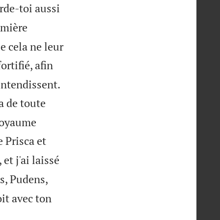
rde-toi aussi
emière
e cela ne leur
ortifié, afin
entendissent.
a de toute
 royaume
 Prisca et
et j'ai laissé
us, Pudens,
it avec ton