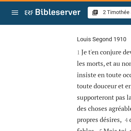
Aller vers contenu
2 Timothée 4
Louis Segond 1910

Je t'en conjure de
1
les morts, et au n
insiste en toute oc
toute douceur et en
supporteront pas l
des choses agréable


propres désires,
4


fables.
Mais toi, 