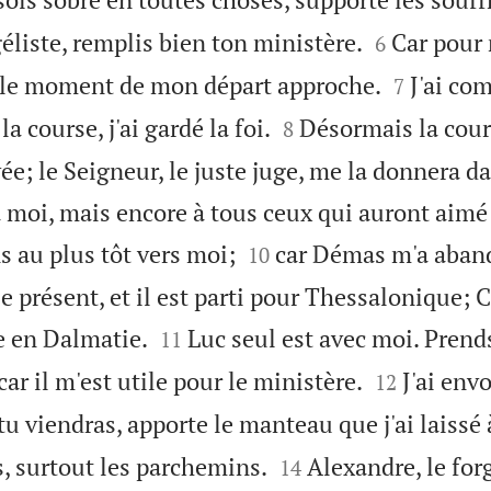


éliste, remplis bien ton ministère.
Car pour 
6


et le moment de mon départ approche.
J'ai co
7


a course, j'ai gardé la foi.
Désormais la cou
8
ée; le Seigneur, le juste juge, me la donnera da
 moi, mais encore à tous ceux qui auront aimé


s au plus tôt vers moi;
car Démas m'a aban
10
e présent, et il est parti pour Thessalonique; 


te en Dalmatie.
Luc seul est avec moi. Prend
11


ar il m'est utile pour le ministère.
J'ai env
12
u viendras, apporte le manteau que j'ai laissé 


es, surtout les parchemins.
Alexandre, le forg
14