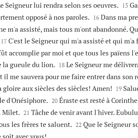


e Seigneur lui rendra selon ses oeuvres.
Ga
15


 fortement opposé à nos paroles.
Dans ma pr
16
ne m'a assisté, mais tous m'ont abandonné. Qu


C'est le Seigneur qui m'a assisté et qui m'a f
17
fût accomplie par moi et que tous les païens l'


de la gueule du lion.
Le Seigneur me délivrer
18
t il me sauvera pour me faire entrer dans son


la gloire aux siècles des siècles! Amen!
Salue
19


lle d'Onésiphore.
Éraste est resté à Corinthe, 
20


 Milet.
Tâche de venir avant l'hiver. Eubul
21


ous les frères te saluent.
Que le Seigneur so
22

e soit avec vous!