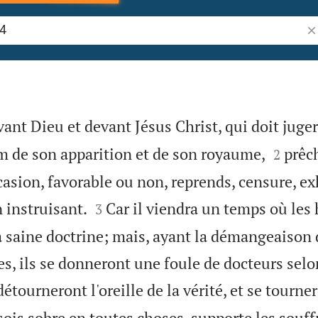
Re
vant Dieu et devant Jésus Christ, qui doit juger


om de son apparition et de son royaume,
prêch
2
casion, favorable ou non, reprends, censure, ex


 instruisant.
Car il viendra un temps où le
3
a saine doctrine; mais, ayant la démangeaison 
s, ils se donneront une foule de docteurs selo
détourneront l'oreille de la vérité, et se tourne
sois sobre en toutes choses, supporte les souff