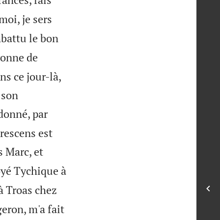
moi, je sers
mbattu le bon
ronne de
ns ce jour-là,
 son
donné, par
Crescens est
s Marc, et
oyé Tychique à
à Troas chez
eron, m'a fait