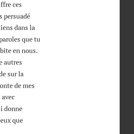
uffre ces
uis persuadé
iens dans la
 paroles que tu

abite en nous.
e autres
e sur la
 honte de mes
é avec
ui donne
ieux que