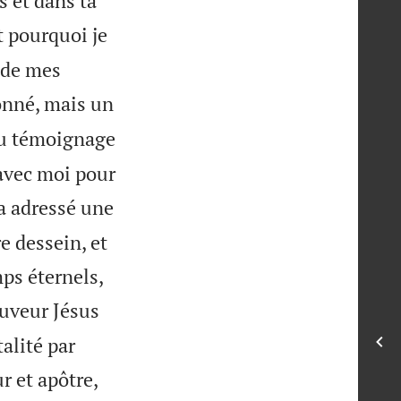
s et dans ta
t pourquoi je
n de mes
donné, mais un
du témoignage
 avec moi pour
 a adressé une
e dessein, et


mps éternels,
auveur Jésus
talité par
r et apôtre,