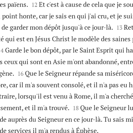


les païens.
Et c'est à cause de cela que je so
12
 point honte, car je sais en qui j'ai cru, et je s


e de garder mon dépôt jusqu'à ce jour-là.
Ret
13
ité qui est en Jésus Christ le modèle des saines


Garde le bon dépôt, par le Saint Esprit qui h
14
s ceux qui sont en Asie m'ont abandonné, entr


gène.
Que le Seigneur répande sa miséricord
16
, car il m'a souvent consolé, et il n'a pas eu
raire, lorsqu'il est venu à Rome, il m'a cherch


ement, et il m'a trouvé.
Que le Seigneur l
18
de auprès du Seigneur en ce jour-là. Tu sais m

e services il m'a rendus à Éphèse.