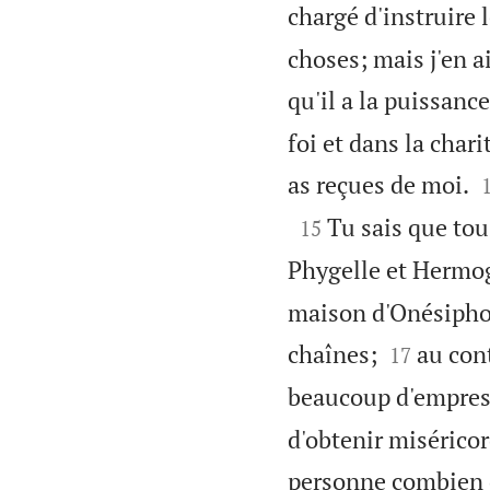
chargé d'instruire 
choses; mais j'en ai
qu'il a la puissanc
foi et dans la char
as reçues de moi.

Tu sais que tou
15
Phygelle et Hermo
maison d'Onésiphore


chaînes;
au cont
17
beaucoup d'empress
d'obtenir miséricor
personne combien d