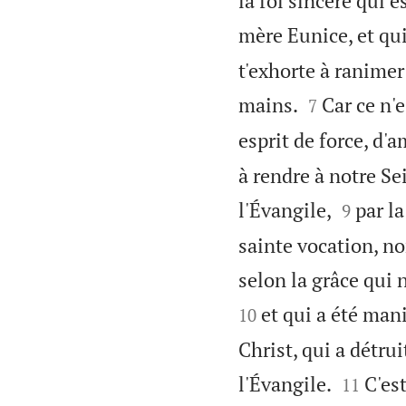
la foi sincère qui e
mère Eunice, et qui,
t'exhorte à ranimer


mains.
Car ce n'
7
esprit de force, d'
à rendre à notre Se


l'Évangile,
par l
9
sainte vocation, no
selon la grâce qui 
et qui a été man
10
Christ, qui a détrui


l'Évangile.
C'est
11