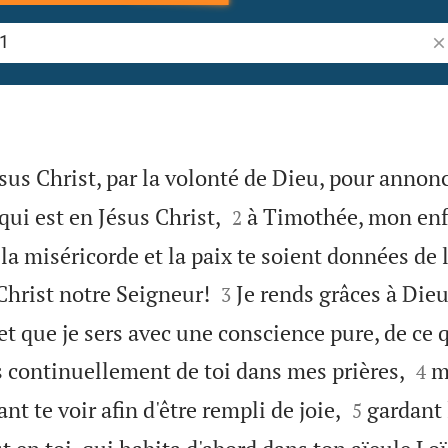
Re
ésus Christ, par la volonté de Dieu, pour annonc


qui est en Jésus Christ,
à Timothée, mon enf
2
 la miséricorde et la paix te soient données de 


 Christ notre Seigneur!
Je rends grâces à Die
3
 et que je sers avec une conscience pure, de ce 


s continuellement de toi dans mes prières,
m
4


ant te voir afin d'être rempli de joie,
gardant 
5