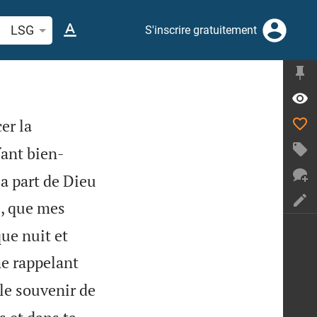
cherche d'un verset biblique ou mot
LSG
S'inscrire gratuitement
er la
ant bien-
la part de Dieu
u, que mes
que nuit et
e rappelant
le souvenir de