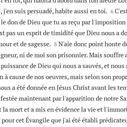
st en toi, qui habita d'abord dans ton aïeule Loï


 j'en suis persuadé, habite aussi en toi.
C'es
6
 le don de Dieu que tu as reçu par l'impositio
est pas un esprit de timidité que Dieu nous a 


amour et de sagesse.
N'aie donc point honte 
8
igneur, ni de moi son prisonnier. Mais souffre
a puissance de Dieu qui nous a sauvés, et nous
n à cause de nos oeuvres, mais selon son propr
nous a été donnée en Jésus Christ avant les te
ifestée maintenant par l'apparition de notre S
t la mort et a mis en évidence la vie et l'immor
 pour cet Évangile que j'ai été établi prédicateu