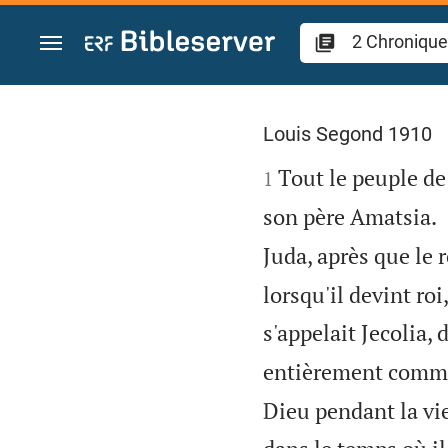
Aller vers contenu
2 Chroniques 26
Louis Segond 1910

Tout le peuple de 
1
son père Amatsia.
Juda, après que le 
lorsqu'il devint ro
s'appelait Jecolia,
entièrement comme 
Dieu pendant la vie