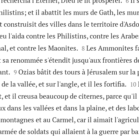
rechercha l'Éternel, Dieu le fit prospérer.
Il 
6
ilistins; et il abattit les murs de Gath, les mur
 construisit des villes dans le territoire d'Asd
eu l'aida contre les Philistins, contre les Arabe


al, et contre les Maonites.
Les Ammonites fa
8
t sa renommée s'étendit jusqu'aux frontières de


ant.
Ozias bâtit des tours à Jérusalem sur la 
9


de la vallée, et sur l'angle, et il les fortifia.
10
, et il creusa beaucoup de citernes, parce qu'il
dans les vallées et dans la plaine, et des lab
montagnes et au Carmel, car il aimait l'agricul
armée de soldats qui allaient à la guerre par b