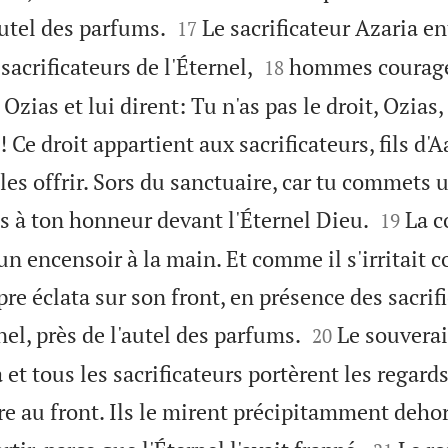


utel des parfums.
Le sacrificateur Azaria en
17


sacrificateurs de l'Éternel,
hommes courage
18
Ozias et lui dirent: Tu n'as pas le droit, Ozias, 
 Ce droit appartient aux sacrificateurs, fils d'A
les offrir. Sors du sanctuaire, car tu commets 


s à ton honneur devant l'Éternel Dieu.
La c
19
un encensoir à la main. Et comme il s'irritait c
èpre éclata sur son front, en présence des sacrif


nel, près de l'autel des parfums.
Le souvera
20
 et tous les sacrificateurs portèrent les regards 
èpre au front. Ils le mirent précipitamment dehor