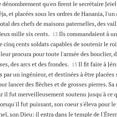
 dénombrement qu'en firent le secrétaire Jeïel 
, et placées sous les ordres de Hanania, l'un 
otal des chefs de maisons paternelles, des vail


deux mille six cents.
Ils commandaient à un
13
le cinq cents soldats capables de soutenir le ro
leur procura pour toute l'armée des bouclier, d


ses, des arcs et des frondes.
Il fit faire à J
15
par un ingénieur, et destinées à être placées s
pour lancer des flèches et de grosses pierres. 
car il fut merveilleusement soutenu jusqu'à ce q
orsqu'il fut puissant, son coeur s'éleva pour le 
nel, son Dieu: il entra dans le temple de l'Éter