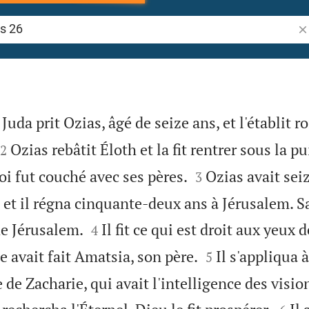
Re
Juda prit Ozias, âgé de seize ans, et l'établit ro


Ozias rebâtit Éloth et la fit rentrer sous la p
2


roi fut couché avec ses pères.
Ozias avait sei
3
i, et il régna cinquante-deux ans à Jérusalem. 


 de Jérusalem.
Il fit ce qui est droit aux yeux d
4


avait fait Amatsia, son père.
Il s'appliqua 
5
 de Zacharie, qui avait l'intelligence des visio

