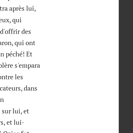
tra après lui,
ux, qui
d'offrir des
aron, qui ont
un péché! Et
olère s'empara
ontre les
icateurs, dans
in
sur lui, et
s, et lui-