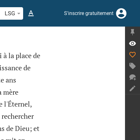
cherche d'un verset biblique ou mot
LSG
S'inscrire gratuitement
i à la place de
uissance de
ze ans
Sa mère
e l'Éternel,
à rechercher
ns de Dieu; et