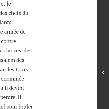
et le
des chefs du
lants
e armée de
i contre
es lances, des
érusalem des
ur les tours
Sa renommée
u'il devînt
perdre. Il
nel pour brûler