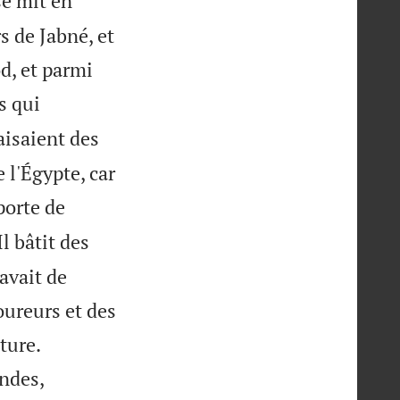
se mit en
s de Jabné, et
od, et parmi
s qui
isaient des
 l'Égypte, car
porte de
Il bâtit des
 avait de
oureurs et des


ture.
andes,