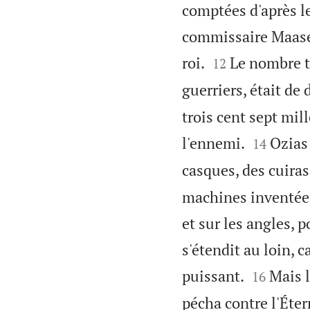
comptées d'après le
commissaire Maaséja


roi.
Le nombre t
12
guerriers, était de 
trois cent sept mil


l'ennemi.
Ozias 
14
casques, des cuiras
machines inventées 
et sur les angles, 
s'étendit au loin, 


puissant.
Mais l
16
pécha contre l'Éter