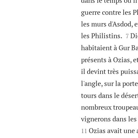
dans le temps où il 
guerre contre les Ph
les murs d'Asdod, et


les Philistins.
Di
7
habitaient à Gur Ba
présents à Ozias, e
il devint très puiss
l'angle, sur la porte 
tours dans le désert
nombreux troupeaux 
vignerons dans les 
Ozias avait une 
11