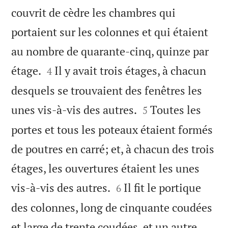
couvrit de cèdre les chambres qui
portaient sur les colonnes et qui étaient
au nombre de quarante-cinq, quinze par


étage.
Il y avait trois étages, à chacun
4
desquels se trouvaient des fenêtres les


unes vis-à-vis des autres.
Toutes les
5
portes et tous les poteaux étaient formés
de poutres en carré; et, à chacun des trois
étages, les ouvertures étaient les unes


vis-à-vis des autres.
Il fit le portique
6
des colonnes, long de cinquante coudées
et large de trente coudées, et un autre