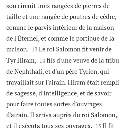
son circuit trois rangées de pierres de
taille et une rangée de poutres de cèdre,
comme le parvis intérieur de la maison
de l'Éternel, et comme le portique de la


maison.
Le roi Salomon fit venir de
13


Tyr Hiram,
fils d'une veuve de la tribu
14
de Nephthali, et d'un père Tyrien, qui
travaillait sur l'airain. Hiram était rempli
de sagesse, d'intelligence, et de savoir
pour faire toutes sortes d'ouvrages
d'airain. Il arriva auprès du roi Salomon,


et il exécuta tous ses ouvrages.
Il fit
15