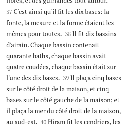


libres, et des guirlandes tout autour.
C'est ainsi qu'il fit les dix bases: la
37
fonte, la mesure et la forme étaient les


mêmes pour toutes.
Il fit dix bassins
38
d'airain. Chaque bassin contenait
quarante baths, chaque bassin avait
quatre coudées, chaque bassin était sur


l'une des dix bases.
Il plaça cinq bases
39
sur le côté droit de la maison, et cinq
bases sur le côté gauche de la maison; et
il plaça la mer du côté droit de la maison,


au sud-est.
Hiram fit les cendriers, les
40