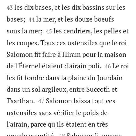
les dix bases, et les dix bassins sur les
43


bases;
la mer, et les douze boeufs
44


sous la mer;
les cendriers, les pelles et
45
les coupes. Tous ces ustensiles que le roi
Salomon fit faire à Hiram pour la maison


de l'Éternel étaient d'airain poli.
Le roi
46
les fit fondre dans la plaine du Jourdain
dans un sol argileux, entre Succoth et


Tsarthan.
Salomon laissa tout ces
47
ustensiles sans vérifier le poids de
l'airain, parce qu'ils étaient en très


grande quantité.
Salomon fit encore
48