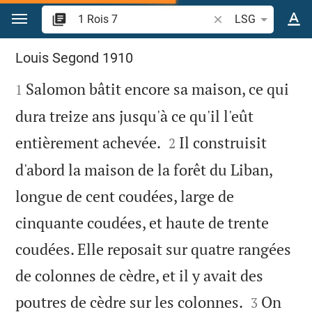
Aller vers contenu
Recherche d'un verse
LSG
1 Rois 7
Louis Segond 1910

Salomon bâtit encore sa maison, ce qui
1
dura treize ans jusqu'à ce qu'il l'eût


entièrement achevée.
Il construisit
2
d'abord la maison de la forêt du Liban,
longue de cent coudées, large de
cinquante coudées, et haute de trente
coudées. Elle reposait sur quatre rangées
de colonnes de cèdre, et il y avait des


poutres de cèdre sur les colonnes.
On
3