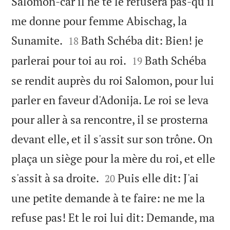
Salomon-car il ne te le refusera pas-qu'il
me donne pour femme Abischag, la


Sunamite.
Bath Schéba dit: Bien! je
18


parlerai pour toi au roi.
Bath Schéba
19
se rendit auprès du roi Salomon, pour lui
parler en faveur d'Adonija. Le roi se leva
pour aller à sa rencontre, il se prosterna
devant elle, et il s'assit sur son trône. On
plaça un siège pour la mère du roi, et elle


s'assit à sa droite.
Puis elle dit: J'ai
20
une petite demande à te faire: ne me la
refuse pas! Et le roi lui dit: Demande, ma