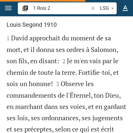
Aller vers contenu
Recherche d'un verse
LSG
1 Rois 2
Louis Segond 1910

David approchait du moment de sa
1
mort, et il donna ses ordres à Salomon,


son fils, en disant:
Je m'en vais par le
2
chemin de toute la terre. Fortifie-toi, et


sois un homme!
Observe les
3
commandements de l'Éternel, ton Dieu,
en marchant dans ses voies, et en gardant
ses lois, ses ordonnances, ses jugements
et ses préceptes, selon ce qui est écrit