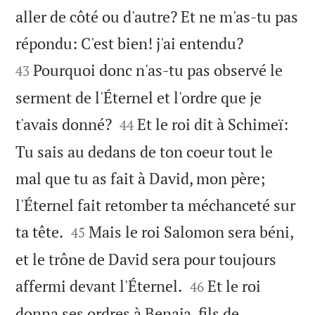
aller de côté ou d'autre? Et ne m'as-tu pas


répondu: C'est bien! j'ai entendu?
Pourquoi donc n'as-tu pas observé le
43
serment de l'Éternel et l'ordre que je


t'avais donné?
Et le roi dit à Schimeï:
44
Tu sais au dedans de ton coeur tout le
mal que tu as fait à David, mon père;
l'Éternel fait retomber ta méchanceté sur


ta tête.
Mais le roi Salomon sera béni,
45
et le trône de David sera pour toujours


affermi devant l'Éternel.
Et le roi
46
donna ses ordres à Benaja, fils de