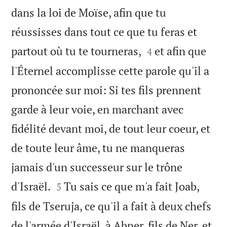
dans la loi de Moïse, afin que tu
réussisses dans tout ce que tu feras et


partout où tu te tourneras,
et afin que
4
l'Éternel accomplisse cette parole qu'il a
prononcée sur moi: Si tes fils prennent
garde à leur voie, en marchant avec
fidélité devant moi, de tout leur coeur, et
de toute leur âme, tu ne manqueras
jamais d'un successeur sur le trône


d'Israël.
Tu sais ce que m'a fait Joab,
5
fils de Tseruja, ce qu'il a fait à deux chefs
de l'armée d'Israël, à Abner, fils de Ner, et