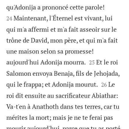


qu'Adonija a prononcé cette parole!
Maintenant, l'Éternel est vivant, lui
24
qui m'a affermi et m'a fait asseoir sur le
trône de David, mon père, et qui m'a fait
une maison selon sa promesse!


aujourd'hui Adonija mourra.
Et le roi
25
Salomon envoya Benaja, fils de Jehojada,


qui le frappa; et Adonija mourut.
Le
26
roi dit ensuite au sacrificateur Abiathar:
Va-t'en à Anathoth dans tes terres, car tu
mérites la mort; mais je ne te ferai pas
mourir aujourd'hui, parce que tu as porté