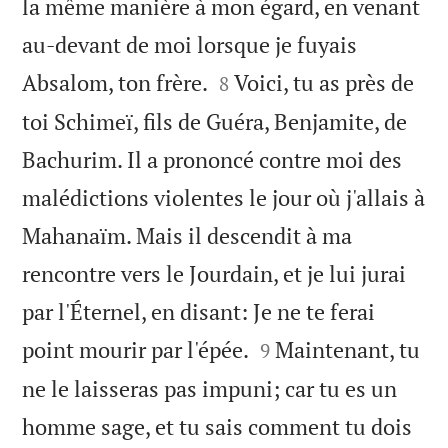
la même manière à mon égard, en venant
au-devant de moi lorsque je fuyais


Absalom, ton frère.
Voici, tu as près de
8
toi Schimeï, fils de Guéra, Benjamite, de
Bachurim. Il a prononcé contre moi des
malédictions violentes le jour où j'allais à
Mahanaïm. Mais il descendit à ma
rencontre vers le Jourdain, et je lui jurai
par l'Éternel, en disant: Je ne te ferai


point mourir par l'épée.
Maintenant, tu
9
ne le laisseras pas impuni; car tu es un
homme sage, et tu sais comment tu dois