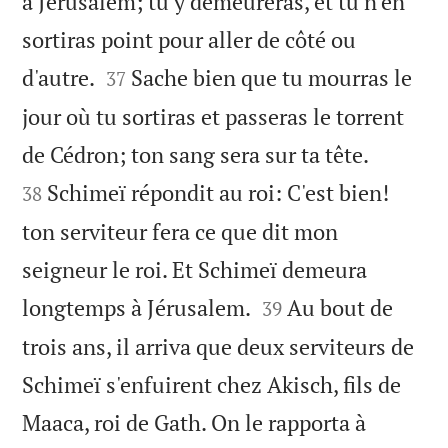
à Jérusalem; tu y demeureras, et tu n'en
sortiras point pour aller de côté ou


d'autre.
Sache bien que tu mourras le
37
jour où tu sortiras et passeras le torrent


de Cédron; ton sang sera sur ta tête.
Schimeï répondit au roi: C'est bien!
38
ton serviteur fera ce que dit mon
seigneur le roi. Et Schimeï demeura


longtemps à Jérusalem.
Au bout de
39
trois ans, il arriva que deux serviteurs de
Schimeï s'enfuirent chez Akisch, fils de
Maaca, roi de Gath. On le rapporta à