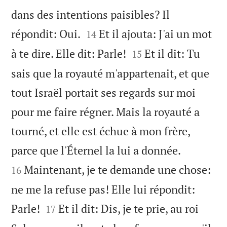
dans des intentions paisibles? Il


répondit: Oui.
Et il ajouta: J'ai un mot
14


à te dire. Elle dit: Parle!
Et il dit: Tu
15
sais que la royauté m'appartenait, et que
tout Israël portait ses regards sur moi
pour me faire régner. Mais la royauté a
tourné, et elle est échue à mon frère,


parce que l'Éternel la lui a donnée.
Maintenant, je te demande une chose:
16
ne me la refuse pas! Elle lui répondit:


Parle!
Et il dit: Dis, je te prie, au roi
17