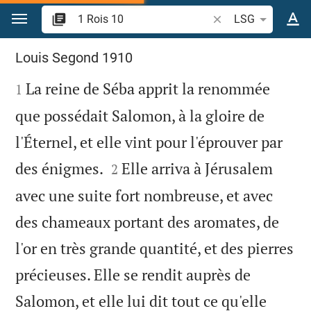
Aller vers contenu
Recherche d'un verse
LSG
1 Rois 10
Louis Segond 1910

La reine de Séba apprit la renommée
1
que possédait Salomon, à la gloire de
l'Éternel, et elle vint pour l'éprouver par


des énigmes.
Elle arriva à Jérusalem
2
avec une suite fort nombreuse, et avec
des chameaux portant des aromates, de
l'or en très grande quantité, et des pierres
précieuses. Elle se rendit auprès de
Salomon, et elle lui dit tout ce qu'elle