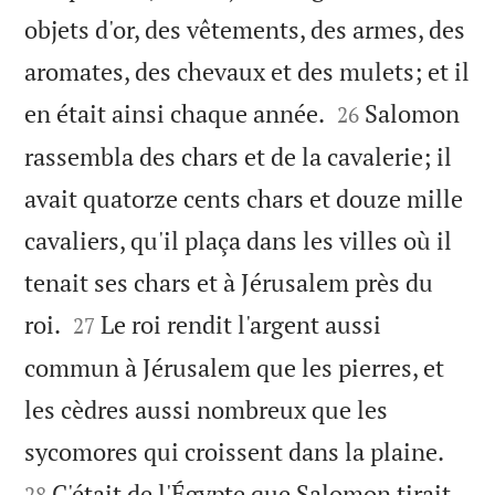
objets d'or, des vêtements, des armes, des
aromates, des chevaux et des mulets; et il


en était ainsi chaque année.
Salomon
26
rassembla des chars et de la cavalerie; il
avait quatorze cents chars et douze mille
cavaliers, qu'il plaça dans les villes où il
tenait ses chars et à Jérusalem près du


roi.
Le roi rendit l'argent aussi
27
commun à Jérusalem que les pierres, et
les cèdres aussi nombreux que les


sycomores qui croissent dans la plaine.
C'était de l'Égypte que Salomon tirait
28