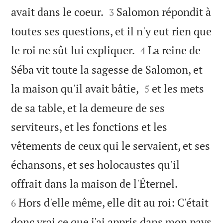


avait dans le coeur.
Salomon répondit à
3
toutes ses questions, et il n'y eut rien que


le roi ne sût lui expliquer.
La reine de
4
Séba vit toute la sagesse de Salomon, et


la maison qu'il avait bâtie,
et les mets
5
de sa table, et la demeure de ses
serviteurs, et les fonctions et les
vêtements de ceux qui le servaient, et ses
échansons, et ses holocaustes qu'il


offrait dans la maison de l'Éternel.
Hors d'elle même, elle dit au roi: C'était
6
donc vrai ce que j'ai appris dans mon pays