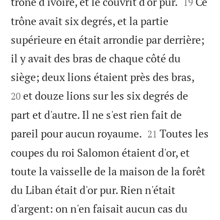


trône d'ivoire, et le couvrit d'or pur.
Ce
19
trône avait six degrés, et la partie
supérieure en était arrondie par derrière;
il y avait des bras de chaque côté du


siège; deux lions étaient près des bras,
et douze lions sur les six degrés de
20
part et d'autre. Il ne s'est rien fait de


pareil pour aucun royaume.
Toutes les
21
coupes du roi Salomon étaient d'or, et
toute la vaisselle de la maison de la forêt
du Liban était d'or pur. Rien n'était
d'argent: on n'en faisait aucun cas du