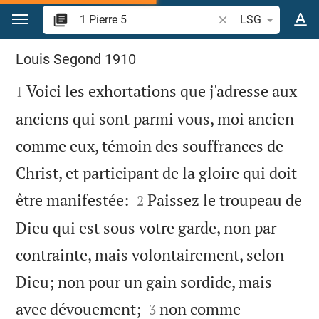
Aller vers contenu
Recherche d'un verse
LSG
1 Pierre 5
Louis Segond 1910

Voici les exhortations que j'adresse aux
1
anciens qui sont parmi vous, moi ancien
comme eux, témoin des souffrances de
Christ, et participant de la gloire qui doit


être manifestée:
Paissez le troupeau de
2
Dieu qui est sous votre garde, non par
contrainte, mais volontairement, selon
Dieu; non pour un gain sordide, mais


avec dévouement;
non comme
3