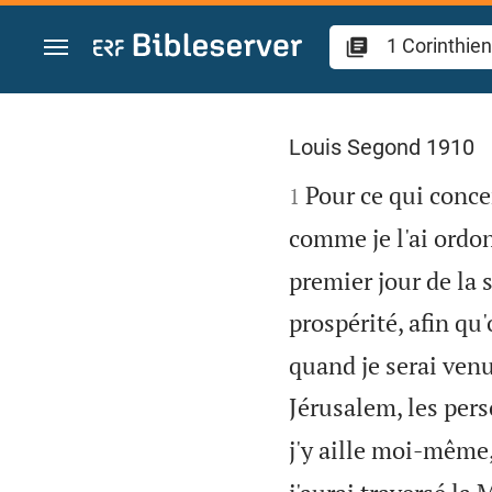
Aller vers contenu
1 Corinthiens 16
Louis Segond 1910

Pour ce qui concer
1
comme je l'ai ordon
premier jour de la 
prospérité, afin qu
quand je serai venu,
Jérusalem, les per
j'y aille moi-même,