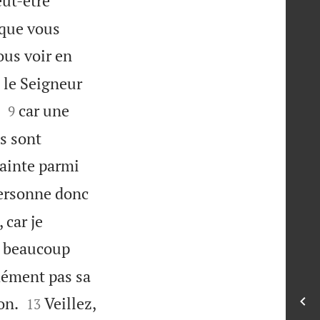
ut-être
 que vous
ous voir en
 le Seigneur


car une
9
es sont
rainte parmi
ersonne donc
 car je
ai beaucoup
idément pas sa


on.
Veillez,
13