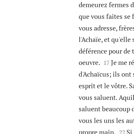
demeurez fermes da
que vous faites se 
vous adresse, frère
l'Achaïe, et qu'elle
déférence pour de 


oeuvre.
Je me r
17
d'Achaïcus; ils ont
esprit et le vôtre.
vous saluent. Aquil
saluent beaucoup d
vous les uns les au


propre main.
Si
22