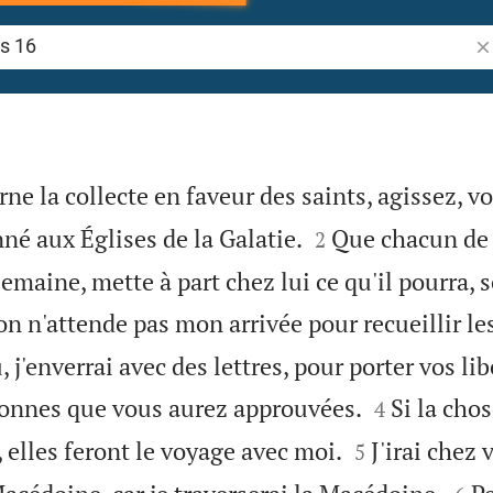
Re
ne la collecte en faveur des saints, agissez, vo


né aux Églises de la Galatie.
Que chacun de 
2
semaine, mette à part chez lui ce qu'il pourra, 
'on n'attende pas mon arrivée pour recueillir le
 j'enverrai avec des lettres, pour porter vos lib


sonnes que vous aurez approuvées.
Si la cho
4


 elles feront le voyage avec moi.
J'irai chez
5

