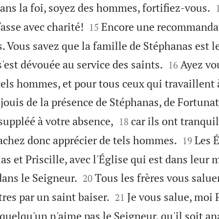
ns la foi, soyez des hommes, fortifiez-vous.


fasse avec charité!
Encore une recommandat
15
s. Vous savez que la famille de Stéphanas est l


 s'est dévouée au service des saints.
Ayez vou
16
tels hommes, et pour tous ceux qui travaillent
éjouis de la présence de Stéphanas, de Fortunat


 suppléé à votre absence,
car ils ont tranqui
18


 Sachez donc apprécier de tels hommes.
Les É
19
as et Priscille, avec l'Église qui est dans leur


ans le Seigneur.
Tous les frères vous salue
20


tres par un saint baiser.
Je vous salue, moi 
21
 quelqu'un n'aime pas le Seigneur, qu'il soit a