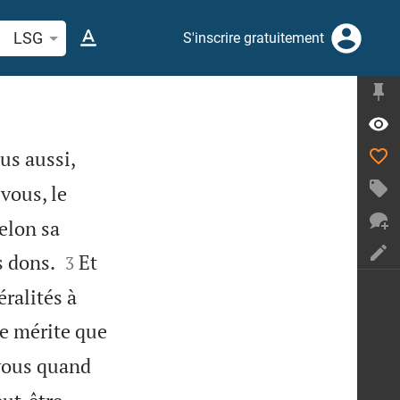
cherche d'un verset biblique ou mot
LSG
S'inscrire gratuitement
us aussi,
vous, le
selon sa


s dons.
Et
3
éralités à
se mérite que
 vous quand