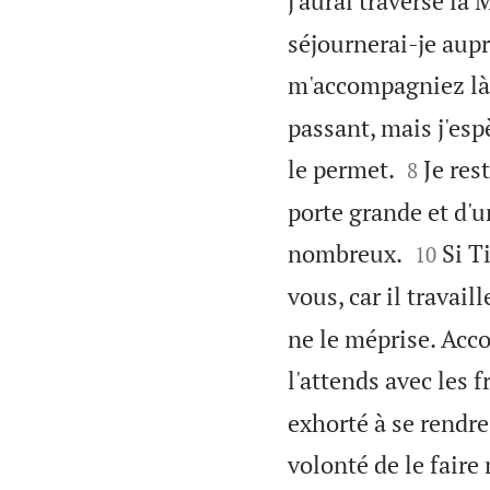
j'aurai traversé la
séjournerai-je aupr
m'accompagniez là 
passant, mais j'es


le permet.
Je res
8
porte grande et d'u


nombreux.
Si T
10
vous, car il travai
ne le méprise. Acco
l'attends avec les f
exhorté à se rendre
volonté de le faire