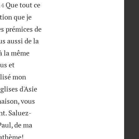


Que tout ce
14
ion que je
es prémices de
s aussi de la
 à la même
us et
llisé mon
glises d'Asie
 maison, vous
nt. Saluez-
Paul, de ma
nathème!