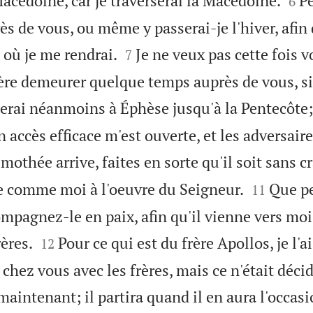
 Macédoine, car je traverserai la Macédoine.
Pe
6
ès de vous, ou même y passerai-je l'hiver, afin


où je me rendrai.
Je ne veux pas cette fois v
7
père demeurer quelque temps auprès de vous, si
terai néanmoins à Éphèse jusqu'à la Pentecôte;
n accès efficace m'est ouverte, et les adversair
imothée arrive, faites en sorte qu'il soit sans c


lle comme moi à l'oeuvre du Seigneur.
Que p
11
mpagnez-le en paix, afin qu'il vienne vers moi,


rères.
Pour ce qui est du frère Apollos, je l'
12
 chez vous avec les frères, mais ce n'était déc
 maintenant; il partira quand il en aura l'occasi