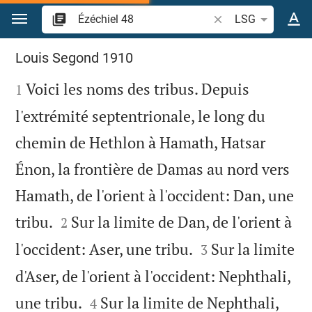
Aller vers contenu
Recherche d'un verse
LSG
Ézéchiel 48
Louis Segond 1910

Voici les noms des tribus. Depuis
1
l'extrémité septentrionale, le long du
chemin de Hethlon à Hamath, Hatsar
Énon, la frontière de Damas au nord vers
Hamath, de l'orient à l'occident: Dan, une


tribu.
Sur la limite de Dan, de l'orient à
2


l'occident: Aser, une tribu.
Sur la limite
3
d'Aser, de l'orient à l'occident: Nephthali,


une tribu.
Sur la limite de Nephthali,
4