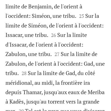
limite de Benjamin, de l'orient à


l'occident: Siméon, une tribu.
Sur la
25
limite de Siméon, de l'orient à l'occident:


Issacar, une tribu.
Sur la limite
26
d'Issacar, de l'orient à l'occident:


Zabulon, une tribu.
Sur la limite de
27
Zabulon, de l'orient à l'occident: Gad, une


tribu.
Sur la limite de Gad, du côté
28
méridional, au midi, la frontière ira
depuis Thamar, jusqu'aux eaux de Meriba
à Kadès, jusqu'au torrent vers la grande


mer.
Tel est le pays que vous diviserez