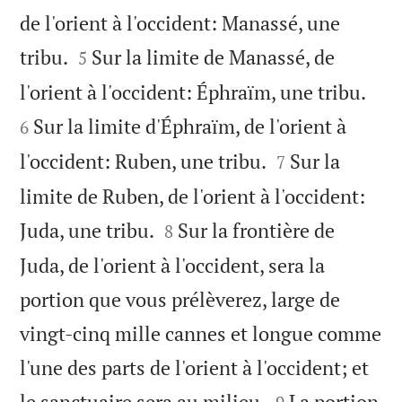
de l'orient à l'occident: Manassé, une


tribu.
Sur la limite de Manassé, de
5


l'orient à l'occident: Éphraïm, une tribu.
Sur la limite d'Éphraïm, de l'orient à
6


l'occident: Ruben, une tribu.
Sur la
7
limite de Ruben, de l'orient à l'occident:


Juda, une tribu.
Sur la frontière de
8
Juda, de l'orient à l'occident, sera la
portion que vous prélèverez, large de
vingt-cinq mille cannes et longue comme
l'une des parts de l'orient à l'occident; et


le sanctuaire sera au milieu.
La portion