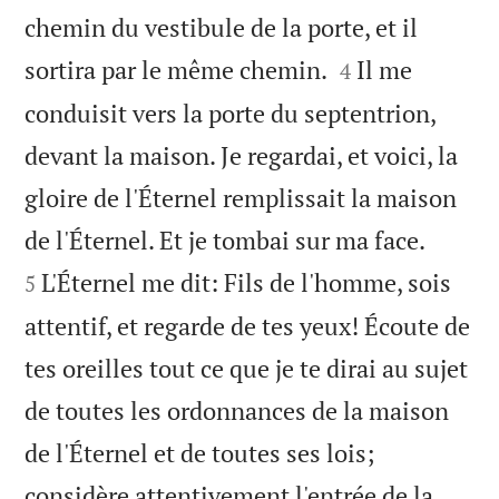
chemin du vestibule de la porte, et il


sortira par le même chemin.
Il me
4
conduisit vers la porte du septentrion,
devant la maison. Je regardai, et voici, la
gloire de l'Éternel remplissait la maison


de l'Éternel. Et je tombai sur ma face.
L'Éternel me dit: Fils de l'homme, sois
5
attentif, et regarde de tes yeux! Écoute de
tes oreilles tout ce que je te dirai au sujet
de toutes les ordonnances de la maison
de l'Éternel et de toutes ses lois;
considère attentivement l'entrée de la