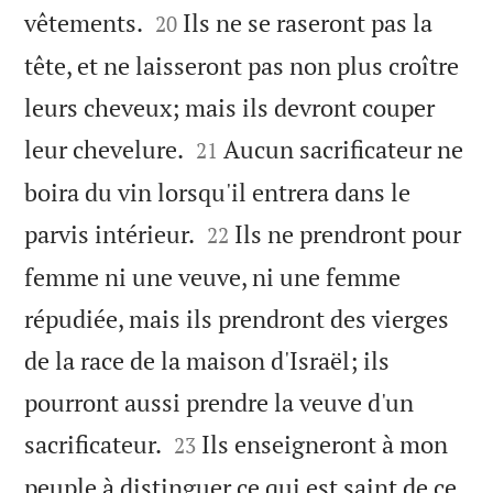


vêtements.
Ils ne se raseront pas la
20
tête, et ne laisseront pas non plus croître
leurs cheveux; mais ils devront couper


leur chevelure.
Aucun sacrificateur ne
21
boira du vin lorsqu'il entrera dans le


parvis intérieur.
Ils ne prendront pour
22
femme ni une veuve, ni une femme
répudiée, mais ils prendront des vierges
de la race de la maison d'Israël; ils
pourront aussi prendre la veuve d'un


sacrificateur.
Ils enseigneront à mon
23
peuple à distinguer ce qui est saint de ce