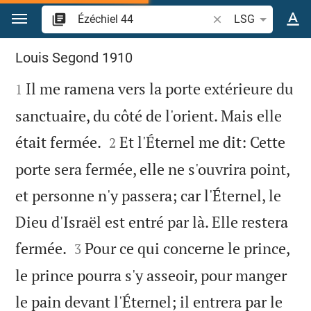
Aller vers contenu
Recherche d'un verse
LSG
Ézéchiel 44
Louis Segond 1910

Il me ramena vers la porte extérieure du
1
sanctuaire, du côté de l'orient. Mais elle


était fermée.
Et l'Éternel me dit: Cette
2
porte sera fermée, elle ne s'ouvrira point,
et personne n'y passera; car l'Éternel, le
Dieu d'Israël est entré par là. Elle restera


fermée.
Pour ce qui concerne le prince,
3
le prince pourra s'y asseoir, pour manger
le pain devant l'Éternel; il entrera par le