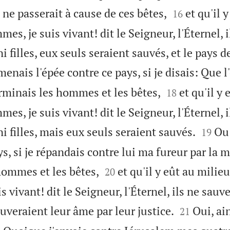


ne passerait à cause de ces bêtes,
et qu'il 
16
mes, je suis vivant! dit le Seigneur, l'Éternel, i
ni filles, eux seuls seraient sauvés, et le pays 
menais l'épée contre ce pays, si je disais: Que 


terminais les hommes et les bêtes,
et qu'il y
18
mes, je suis vivant! dit le Seigneur, l'Éternel, i


ni filles, mais eux seuls seraient sauvés.
Ou 
19
ys, si je répandais contre lui ma fureur par la m


hommes et les bêtes,
et qu'il y eût au milieu
20
is vivant! dit le Seigneur, l'Éternel, ils ne sauve


sauveraient leur âme par leur justice.
Oui, ain
21