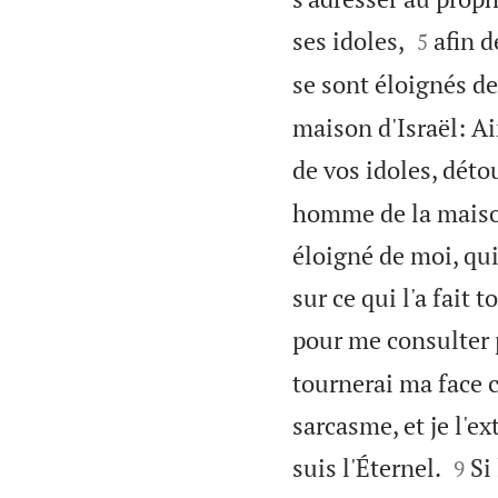


ses idoles,
afin d
5
se sont éloignés de
maison d'Israël: Ai
de vos idoles, déto
homme de la maison 
éloigné de moi, qui
sur ce qui l'a fait 
pour me consulter pa
tournerai ma face c
sarcasme, et je l'e


suis l'Éternel.
Si
9