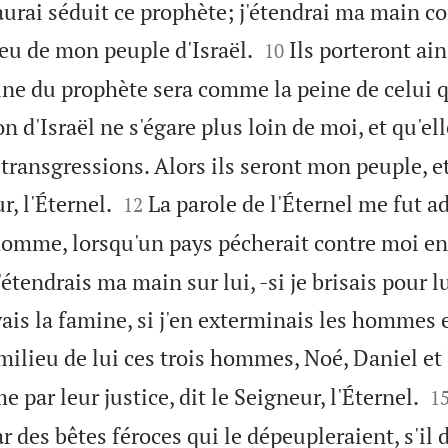
aurai séduit ce prophète; j'étendrai ma main con


ieu de mon peuple d'Israël.
Ils porteront ain
10
eine du prophète sera comme la peine de celui 
n d'Israël ne s'égare plus loin de moi, et qu'ell
 transgressions. Alors ils seront mon peuple, et 


r, l'Éternel.
La parole de l'Éternel me fut a
12
'homme, lorsqu'un pays pécherait contre moi en 
 j'étendrais ma main sur lui, -si je brisais pour l
yais la famine, si j'en exterminais les hommes e
 milieu de lui ces trois hommes, Noé, Daniel et 

 par leur justice, dit le Seigneur, l'Éternel.
1
ar des bêtes féroces qui le dépeupleraient, s'il