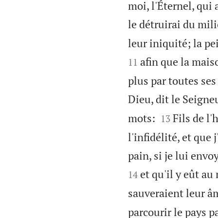
moi, l'Éternel, qui 
le détruirai du mil
leur iniquité; la p
afin que la maiso
11
plus par toutes ses
Dieu, dit le Seigneu


mots:
Fils de l
13
l'infidélité, et que
pain, si je lui envo
et qu'il y eût au
14
sauveraient leur âme
parcourir le pays p