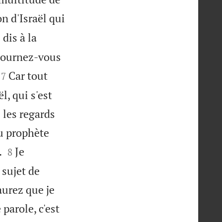
n d'Israël qui
dis à la
étournez-vous


Car tout
7
, qui s'est
 les regards
au prophète


.
Je
8
 sujet de
aurez que je
 parole, c'est