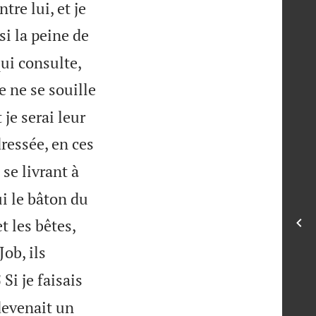
tre lui, et je
si la peine de


qui consulte,
e ne se souille
je serai leur
dressée, en ces
se livrant à
ui le bâton du


t les bêtes,
Job, ils

Si je faisais
5
 devenait un