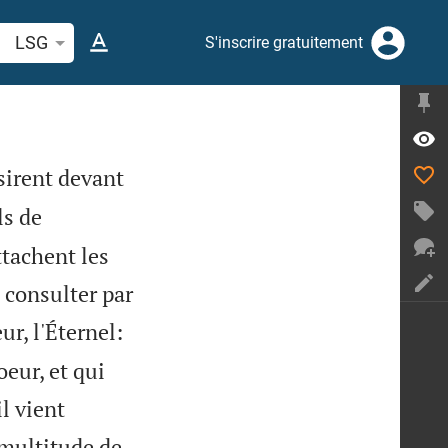
cherche d'un verset biblique ou mot
LSG
S'inscrire gratuitement
sirent devant
ls de
ttachent les
e consulter par
ur, l'Éternel:
eur, et qui
il vient
a multitude de