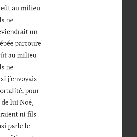
y eût au milieu
ls ne
deviendrait un
l'épée parcoure
 eût au milieu
ls ne
si j'envoyais
ortalité, pour
 de lui Noé,
raient ni fils
si parle le