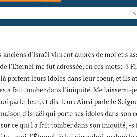
Re
anciens d'Israël vinrent auprès de moi et s'as


 de l'Éternel me fut adressée, en ces mots:
Fi
3
à portent leurs idoles dans leur coeur, et ils a
es a fait tomber dans l'iniquité. Me laisserai-j
oi parle-leur, et dis-leur: Ainsi parle le Seigne
ison d'Israël qui porte ses idoles dans son co
sur ce qui l'a fait tomber dans son iniquité, -s'
ète, -moi, l'Éternel, je lui répondrai, malgré l