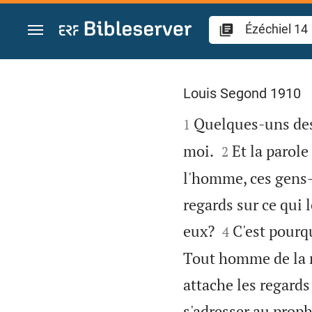
Aller vers contenu
Ézéchiel 14
Louis Segond 1910

Quelques-uns des 
1


moi.
Et la parole
2
l'homme, ces gens-l
regards sur ce qui l


eux?
C'est pourqu
4
Tout homme de la ma
attache les regards 
s'adresser au proph