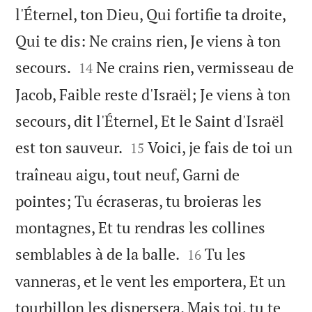
l'Éternel, ton Dieu, Qui fortifie ta droite,
Qui te dis: Ne crains rien, Je viens à ton


secours.
Ne crains rien, vermisseau de
14
Jacob, Faible reste d'Israël; Je viens à ton
secours, dit l'Éternel, Et le Saint d'Israël


est ton sauveur.
Voici, je fais de toi un
15
traîneau aigu, tout neuf, Garni de
pointes; Tu écraseras, tu broieras les
montagnes, Et tu rendras les collines


semblables à de la balle.
Tu les
16
vanneras, et le vent les emportera, Et un
tourbillon les dispersera. Mais toi, tu te