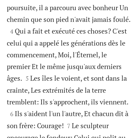
poursuite, il a parcouru avec bonheur Un

chemin que son pied n'avait jamais foulé.

Qui a fait et exécuté ces choses? C'est
4
celui qui a appelé les générations dès le
commencement, Moi, l'Éternel, le
premier Et le même jusqu'aux derniers


âges.
Les îles le voient, et sont dans la
5
crainte, Les extrémités de la terre

tremblent: Ils s'approchent, ils viennent.

Ils s'aident l'un l'autre, Et chacun dit à
6


son frère: Courage!
Le sculpteur
7
encourage le fondeur; Celui qui polit au