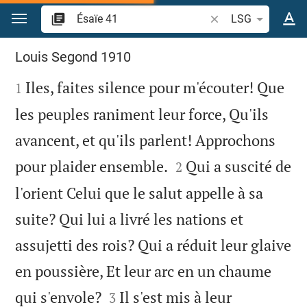
Aller vers contenu
Recherche d'un verse
LSG
Ésaïe 41
Louis Segond 1910

Iles, faites silence pour m'écouter! Que
1
les peuples raniment leur force, Qu'ils
avancent, et qu'ils parlent! Approchons


pour plaider ensemble.
Qui a suscité de
2
l'orient Celui que le salut appelle à sa
suite? Qui lui a livré les nations et
assujetti des rois? Qui a réduit leur glaive
en poussière, Et leur arc en un chaume


qui s'envole?
Il s'est mis à leur
3