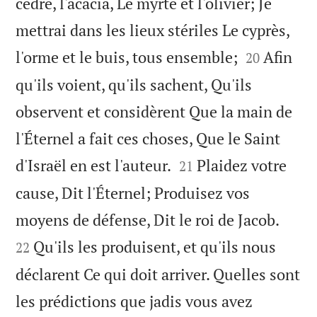
cèdre, l'acacia, Le myrte et l'olivier; Je
mettrai dans les lieux stériles Le cyprès,


l'orme et le buis, tous ensemble;
Afin
20
qu'ils voient, qu'ils sachent, Qu'ils
observent et considèrent Que la main de
l'Éternel a fait ces choses, Que le Saint


d'Israël en est l'auteur.
Plaidez votre
21
cause, Dit l'Éternel; Produisez vos


moyens de défense, Dit le roi de Jacob.
Qu'ils les produisent, et qu'ils nous
22
déclarent Ce qui doit arriver. Quelles sont
les prédictions que jadis vous avez