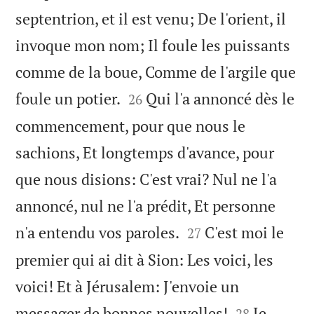
septentrion, et il est venu; De l'orient, il
invoque mon nom; Il foule les puissants
comme de la boue, Comme de l'argile que


foule un potier.
Qui l'a annoncé dès le
26
commencement, pour que nous le
sachions, Et longtemps d'avance, pour
que nous disions: C'est vrai? Nul ne l'a
annoncé, nul ne l'a prédit, Et personne


n'a entendu vos paroles.
C'est moi le
27
premier qui ai dit à Sion: Les voici, les
voici! Et à Jérusalem: J'envoie un


messager de bonnes nouvelles!
Je
28