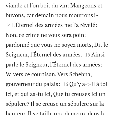
viande et l'on boit du vin: Mangeons et


buvons, car demain nous mourrons! -
L'Éternel des armées me l'a révélé:
14
Non, ce crime ne vous sera point
pardonné que vous ne soyez morts, Dit le


Seigneur, l'Éternel des armées.
Ainsi
15
parle le Seigneur, l'Éternel des armées:
Va vers ce courtisan, Vers Schebna,


gouverneur du palais:
Qu'y a-t-il à toi
16
ici, et qui as-tu ici, Que tu creuses ici un
sépulcre? Il se creuse un sépulcre sur la
hauteur, Il se taille une demeure dans le