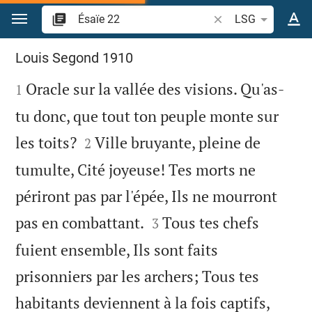
Aller vers contenu
Recherche d'un verse
LSG
Ésaïe 22
Louis Segond 1910

Oracle sur la vallée des visions. Qu'as-
1
tu donc, que tout ton peuple monte sur


les toits?
Ville bruyante, pleine de
2
tumulte, Cité joyeuse! Tes morts ne
périront pas par l'épée, Ils ne mourront


pas en combattant.
Tous tes chefs
3
fuient ensemble, Ils sont faits
prisonniers par les archers; Tous tes
habitants deviennent à la fois captifs,