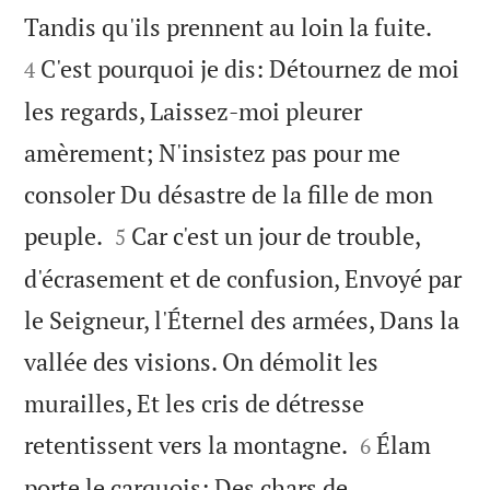


Tandis qu'ils prennent au loin la fuite.
C'est pourquoi je dis: Détournez de moi
4
les regards, Laissez-moi pleurer
amèrement; N'insistez pas pour me
consoler Du désastre de la fille de mon


peuple.
Car c'est un jour de trouble,
5
d'écrasement et de confusion, Envoyé par
le Seigneur, l'Éternel des armées, Dans la
vallée des visions. On démolit les
murailles, Et les cris de détresse


retentissent vers la montagne.
Élam
6
porte le carquois; Des chars de