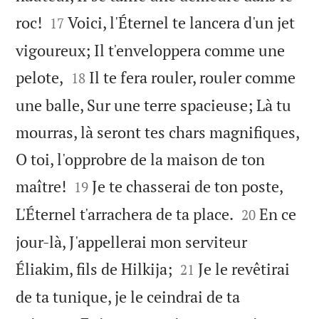


roc!
Voici, l'Éternel te lancera d'un jet
17
vigoureux; Il t'enveloppera comme une


pelote,
Il te fera rouler, rouler comme
18
une balle, Sur une terre spacieuse; Là tu
mourras, là seront tes chars magnifiques,
O toi, l'opprobre de la maison de ton


maître!
Je te chasserai de ton poste,
19


L'Éternel t'arrachera de ta place.
En ce
20
jour-là, J'appellerai mon serviteur


Éliakim, fils de Hilkija;
Je le revêtirai
21
de ta tunique, je le ceindrai de ta