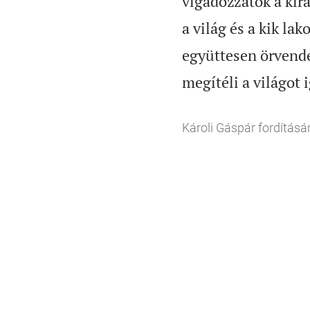
vígadozzatok a királ
a világ és a kik la
együttesen örvend
megítéli a világot
Károli Gáspár fordításá