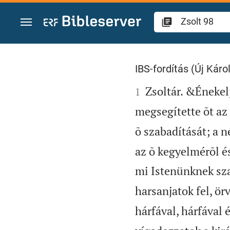
Ugrás a tartalomra
Zsolt 98
IBS-fordítás (Új Károl

Zsoltár. &Énekelj
1
megsegítette õt az 
õ szabadítását; a n
az õ kegyelmérõl és
mi Istenünknek sza
harsanjatok fel, ö
hárfával, hárfával 