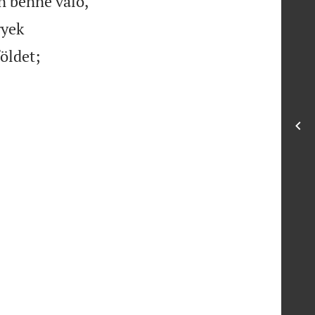
n benne való,
gyek
földet;