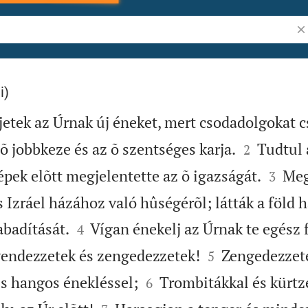
Ig
i)
etek az Úrnak új éneket, mert csodadolgokat c


õ jobbkeze és az õ szentséges karja.
Tudtul 
2


épek elõtt megjelentette az õ igazságát.
Meg
3
 Izráel házához való hûségérõl; látták a föld 


badítását.
Vígan énekelj az Úrnak te egész 
4


rvendezzetek és zengedezzetek!
Zengedezzete
5


és hangos énekléssel;
Trombitákkal és kürtz
6