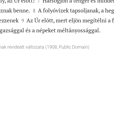


y, az Úr elõtt!
Harsogjon a tenger és minde
7


koznak benne.
A folyóvizek tapsoljanak, a he
8


ezzenek
Az Úr elõtt, mert eljön megítélni a 
9

 igazsággal és a népeket méltányossággal.
nak revideált változata (1908, Public Domain)