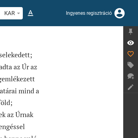
evers vagy szó keresése
KAR
Ingyenes regisztráció
selekedett;
adta az Úr az
emlékezett
határai mind a
föld;
k az Úrnak
engéssel