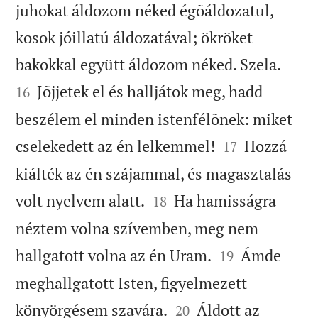
juhokat áldozom néked égõáldozatul,
kosok jóillatú áldozatával; ökröket


bakokkal együtt áldozom néked. Szela.
Jõjjetek el és halljátok meg, hadd
16
beszélem el minden istenfélõnek: miket


cselekedett az én lelkemmel!
Hozzá
17
kiálték az én szájammal, és magasztalás


volt nyelvem alatt.
Ha hamisságra
18
néztem volna szívemben, meg nem


hallgatott volna az én Uram.
Ámde
19
meghallgatott Isten, figyelmezett


könyörgésem szavára.
Áldott az
20