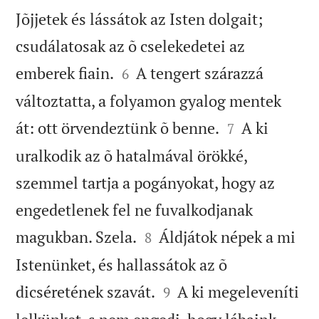
Jõjjetek és lássátok az Isten dolgait;
csudálatosak az õ cselekedetei az


emberek fiain.
A tengert szárazzá
6
változtatta, a folyamon gyalog mentek


át: ott örvendeztünk õ benne.
A ki
7
uralkodik az õ hatalmával örökké,
szemmel tartja a pogányokat, hogy az
engedetlenek fel ne fuvalkodjanak


magukban. Szela.
Áldjátok népek a mi
8
Istenünket, és hallassátok az õ


dicséretének szavát.
A ki megeleveníti
9