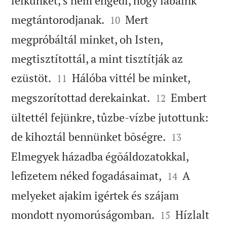
lelkünket, s nem engedi, hogy lábaink


megtántorodjanak.
Mert
10
megpróbáltál minket, oh Isten,
megtisztítottál, a mint tisztítják az


ezüstöt.
Hálóba vittél be minket,
11


megszorítottad derekainkat.
Embert
12
ültettél fejünkre, tûzbe-vízbe jutottunk:


de kihoztál bennünket bõségre.
13
Elmegyek házadba égõáldozatokkal,


lefizetem néked fogadásaimat,
A
14
melyeket ajakim igértek és szájam


mondott nyomorúságomban.
Hízlalt
15