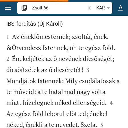
Ugrás a tartalomra
Igevers vagy szó ke
KAR
Zsolt 66
IBS-fordítás (Új Károli)

Az éneklõmesternek; zsoltár, ének.
1


&Örvendezz Istennek, oh te egész föld.
Énekeljétek az õ nevének dicsõségét;
2


dicsõítsétek az õ dicséretét!
3
Mondjátok Istennek: Mily csudálatosak a
te mûveid: a te hatalmad nagy volta


miatt hízelegnek néked ellenségeid.
4
Az egész föld leborul elõtted; énekel


néked, énekli a te nevedet. Szela.
5