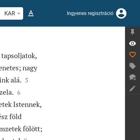
evers vagy szó keresése
KAR
Ingyenes regisztráció
tapsoljatok,
tenetes; nagy


ink alá.
5


zela.
6
tek Istennek,
sz föld
mzetek fölött;