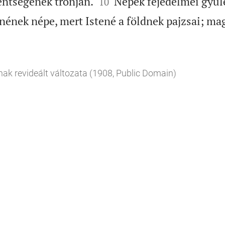


zentségének trónján.
Népek fejedelmei gyüle
10
ének népe, mert Istené a földnek pajzsai; ma
nak revideált változata (1908, Public Domain)