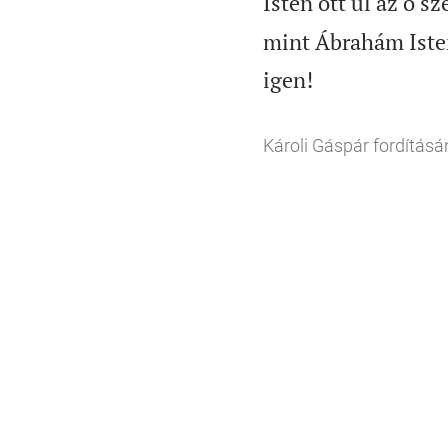
Isten ott ül az õ s
mint Ábrahám Isten

igen!
Károli Gáspár fordításá