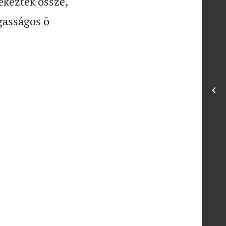
keztek össze,
gasságos õ