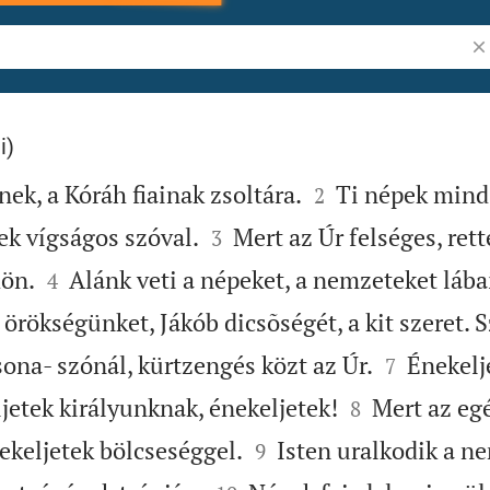
Ig
i)


k, a Kóráh fiainak zsoltára.
Ti népek mind 
2


ek vígságos szóval.
Mert az Úr felséges, ret
3


dön.
Alánk veti a népeket, a nemzeteket lába
4
örökségünket, Jákób dicsõségét, a kit szeret. S


ona- szónál, kürtzengés közt az Úr.
Énekelje
7


jetek királyunknak, énekeljetek!
Mert az egé
8


nekeljetek bölcseséggel.
Isten uralkodik a ne
9