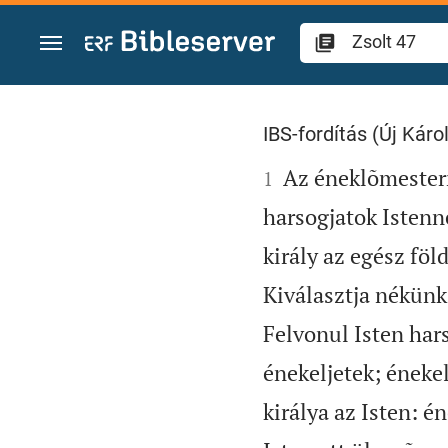
Ugrás a tartalomra
Zsolt 47
IBS-fordítás (Új Károl

Az éneklõmesterne
1
harsogjatok Istenn
király az egész föl
Kiválasztja nékünk 
Felvonul Isten hars
énekeljetek; énekel
királya az Isten: é