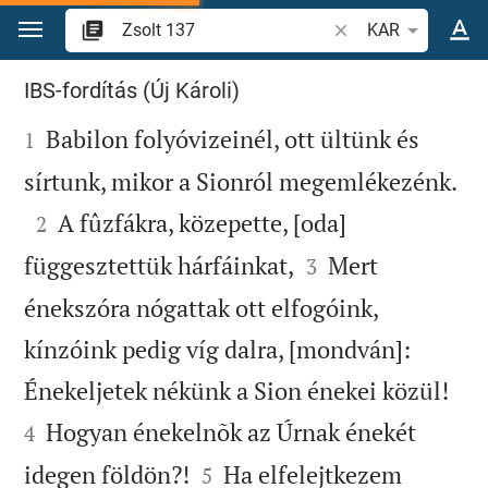
Ugrás a tartalomra
Igevers vagy szó ke
KAR
Zsolt 137
IBS-fordítás (Új Károli)

Babilon folyóvizeinél, ott ültünk és
1

sírtunk, mikor a Sionról megemlékezénk.

A fûzfákra, közepette, [oda]
2


függesztettük hárfáinkat,
Mert
3
énekszóra nógattak ott elfogóink,
kínzóink pedig víg dalra, [mondván]:


Énekeljetek nékünk a Sion énekei közül!
Hogyan énekelnõk az Úrnak énekét
4


idegen földön?!
Ha elfelejtkezem
5