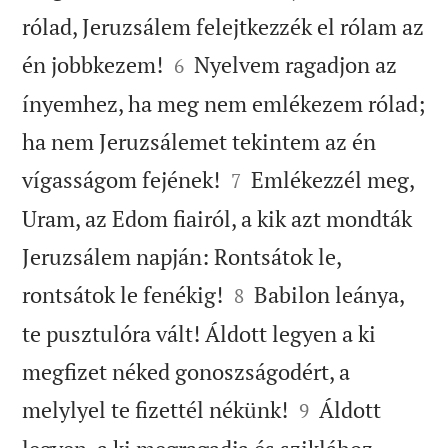
rólad, Jeruzsálem felejtkezzék el rólam az


én jobbkezem!
Nyelvem ragadjon az
6
ínyemhez, ha meg nem emlékezem rólad;
ha nem Jeruzsálemet tekintem az én


vígasságom fejének!
Emlékezzél meg,
7
Uram, az Edom fiairól, a kik azt mondták
Jeruzsálem napján: Rontsátok le,


rontsátok le fenékig!
Babilon leánya,
8
te pusztulóra vált! Áldott legyen a ki
megfizet néked gonoszságodért, a


melylyel te fizettél nékünk!
Áldott
9