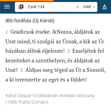
Ugrás a tartalomra
Igevers vagy szó ke
KAR
Zsolt 134
IBS-fordítás (Új Károli)

Grádicsok éneke. &Nosza, áldjátok az
1
Urat mind, ti szolgái az Úrnak, a kik az Úr


házában álltok éjjelente!
Emeljétek fel
2
kezeiteket a szenthelyen, és áldjátok az


Urat!
Áldjon meg téged az Úr a Sionról,
3

a ki teremtette az eget és a földet!
Károli Gáspár fordításának revideált változata
(1908, Public Domain)