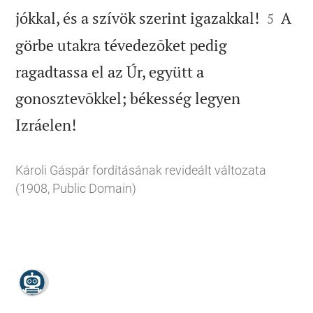


jókkal, és a szívök szerint igazakkal!
A
5
görbe utakra tévedezõket pedig
ragadtassa el az Úr, együtt a
gonosztevõkkel; békesség legyen

Izráelen!
Károli Gáspár fordításának revideált változata
(1908, Public Domain)