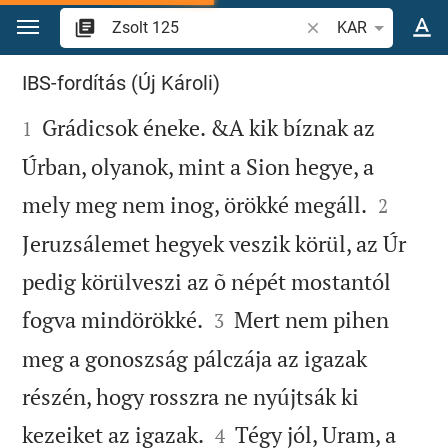
Ugrás a tartalomra
Igevers vagy szó ke
KAR
Zsolt 125
IBS-fordítás (Új Károli)

Grádicsok éneke. &A kik bíznak az
1
Úrban, olyanok, mint a Sion hegye, a


mely meg nem inog, örökké megáll.
2
Jeruzsálemet hegyek veszik körül, az Úr
pedig körülveszi az õ népét mostantól


fogva mindörökké.
Mert nem pihen
3
meg a gonoszság pálczája az igazak
részén, hogy rosszra ne nyújtsák ki


kezeiket az igazak.
Tégy jól, Uram, a
4