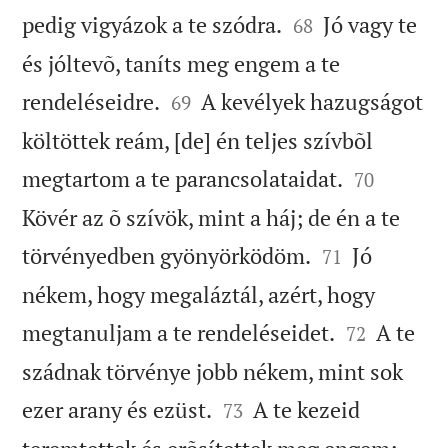


pedig vigyázok a te szódra.
Jó vagy te
68
és jóltevõ, taníts meg engem a te


rendeléseidre.
A kevélyek hazugságot
69
költöttek reám, [de] én teljes szívbõl


megtartom a te parancsolataidat.
70
Kövér az õ szívök, mint a háj; de én a te


törvényedben gyönyörködöm.
Jó
71
nékem, hogy megaláztál, azért, hogy


megtanuljam a te rendeléseidet.
A te
72
szádnak törvénye jobb nékem, mint sok


ezer arany és ezüst.
A te kezeid
73