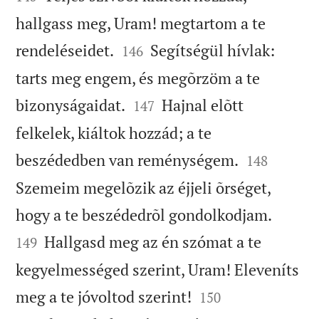
hallgass meg, Uram! megtartom a te


rendeléseidet.
Segítségül hívlak:
146
tarts meg engem, és megõrzöm a te


bizonyságaidat.
Hajnal elõtt
147
felkelek, kiáltok hozzád; a te


beszédedben van reménységem.
148
Szemeim megelõzik az éjjeli õrséget,


hogy a te beszédedrõl gondolkodjam.
Hallgasd meg az én szómat a te
149
kegyelmességed szerint, Uram! Eleveníts


meg a te jóvoltod szerint!
150