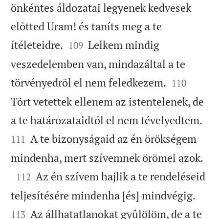
önkéntes áldozatai legyenek kedvesek
elõtted Uram! és taníts meg a te


ítéleteidre.
Lelkem mindig
109
veszedelemben van, mindazáltal a te


törvényedrõl el nem feledkezem.
110
Tõrt vetettek ellenem az istentelenek, de


a te határozataidtól el nem tévelyedtem.
A te bizonyságaid az én örökségem
111

mindenha, mert szívemnek örömei azok.

Az én szívem hajlik a te rendeléseid
112


teljesítésére mindenha [és] mindvégig.
Az állhatatlanokat gyûlölöm, de a te
113