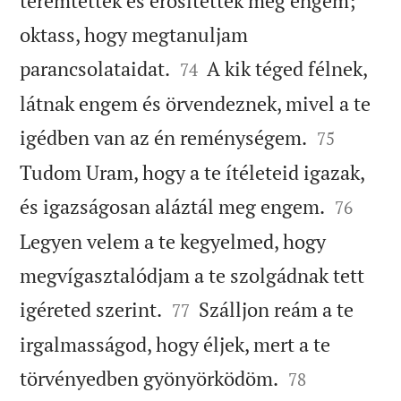
teremtettek és erõsítettek meg engem;
oktass, hogy megtanuljam


parancsolataidat.
A kik téged félnek,
74
látnak engem és örvendeznek, mivel a te


igédben van az én reménységem.
75
Tudom Uram, hogy a te ítéleteid igazak,


és igazságosan aláztál meg engem.
76
Legyen velem a te kegyelmed, hogy
megvígasztalódjam a te szolgádnak tett


igéreted szerint.
Szálljon reám a te
77
irgalmasságod, hogy éljek, mert a te


törvényedben gyönyörködöm.
78