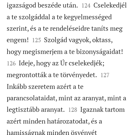


igazságod beszéde után.
Cselekedjél
124
a te szolgáddal a te kegyelmességed
szerint, és a te rendeléseidre taníts meg


engem!
Szolgád vagyok, oktass,
125


hogy megismerjem a te bizonyságaidat!
Ideje, hogy az Úr cselekedjék;
126


megrontották a te törvényedet.
127
Inkább szeretem azért a te
parancsolataidat, mint az aranyat, mint a


legtisztább aranyat.
Igaznak tartom
128
azért minden határozatodat, és a
hamisságnak minden ösvényét