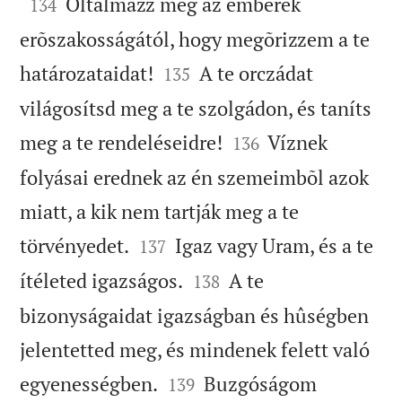

Oltalmazz meg az emberek
134
erõszakosságától, hogy megõrizzem a te


határozataidat!
A te orczádat
135
világosítsd meg a te szolgádon, és taníts


meg a te rendeléseidre!
Víznek
136
folyásai erednek az én szemeimbõl azok
miatt, a kik nem tartják meg a te


törvényedet.
Igaz vagy Uram, és a te
137


ítéleted igazságos.
A te
138
bizonyságaidat igazságban és hûségben
jelentetted meg, és mindenek felett való


egyenességben.
Buzgóságom
139