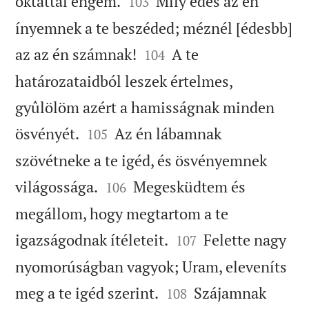


oktattál engem.
Mily édes az én
103
ínyemnek a te beszéded; méznél [édesbb]


az az én számnak!
A te
104
határozataidból leszek értelmes,
gyûlölöm azért a hamisságnak minden


ösvényét.
Az én lábamnak
105
szövétneke a te igéd, és ösvényemnek


világossága.
Megesküdtem és
106
megállom, hogy megtartom a te


igazságodnak ítéleteit.
Felette nagy
107
nyomorúságban vagyok; Uram, eleveníts


meg a te igéd szerint.
Szájamnak
108