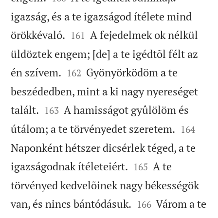
igazság, és a te igazságod ítélete mind


örökkévaló.
A fejedelmek ok nélkül
161
üldöztek engem; [de] a te igédtõl félt az


én szívem.
Gyönyörködöm a te
162
beszédedben, mint a ki nagy nyereséget


talált.
A hamisságot gyûlölöm és
163


útálom; a te törvényedet szeretem.
164
Naponként hétszer dicsérlek téged, a te


igazságodnak ítéleteiért.
A te
165
törvényed kedvelõinek nagy békességök


van, és nincs bántódásuk.
Várom a te
166