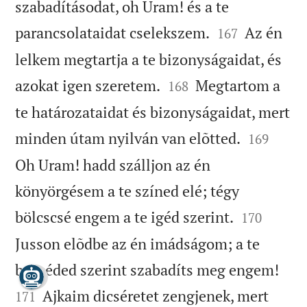
szabadításodat, oh Uram! és a te


parancsolataidat cselekszem.
Az én
167
lelkem megtartja a te bizonyságaidat, és


azokat igen szeretem.
Megtartom a
168
te határozataidat és bizonyságaidat, mert


minden útam nyilván van elõtted.
169
Oh Uram! hadd szálljon az én
könyörgésem a te színed elé; tégy


bölcscsé engem a te igéd szerint.
170
Jusson elõdbe az én imádságom; a te


beszéded szerint szabadíts meg engem!
Ajkaim dicséretet zengjenek, mert
171