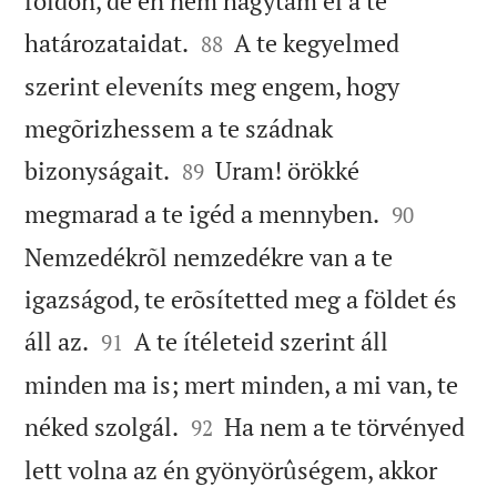
földön, de én nem hagytam el a te


határozataidat.
A te kegyelmed
88
szerint eleveníts meg engem, hogy
megõrizhessem a te szádnak


bizonyságait.
Uram! örökké
89


megmarad a te igéd a mennyben.
90
Nemzedékrõl nemzedékre van a te
igazságod, te erõsítetted meg a földet és


áll az.
A te ítéleteid szerint áll
91
minden ma is; mert minden, a mi van, te


néked szolgál.
Ha nem a te törvényed
92
lett volna az én gyönyörûségem, akkor