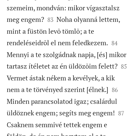
szemeim, mondván: mikor vígasztalsz


meg engem?
Noha olyanná lettem,
83
mint a füstön levõ tömlõ; a te


rendeléseidrõl el nem feledkezem.
84
Mennyi a te szolgádnak napja, [és] mikor


tartasz ítéletet az én üldözõim felett?
85
Vermet ástak nékem a kevélyek, a kik


nem a te törvényed szerint [élnek.]
86
Minden parancsolatod igaz; csalárdul


üldöznek engem; segíts meg engem!
87
Csaknem semmivé tettek engem e