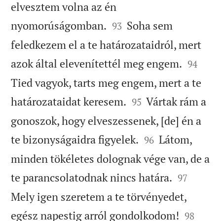
elvesztem volna az én


nyomorúságomban.
Soha sem
93
feledkezem el a te határozataidról, mert


azok által elevenítettél meg engem.
94
Tied vagyok, tarts meg engem, mert a te


határozataidat keresem.
Vártak rám a
95
gonoszok, hogy elveszessenek, [de] én a


te bizonyságaidra figyelek.
Látom,
96
minden tökéletes dolognak vége van, de a


te parancsolatodnak nincs határa.
97
Mely igen szeretem a te törvényedet,


egész napestig arról gondolkodom!
98