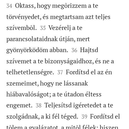
Oktass, hogy megõrizzem a te
34
törvényedet, és megtartsam azt teljes


szívembõl.
Vezérelj a te
35
parancsolataidnak útján, mert


gyönyörködöm abban.
Hajtsd
36
szívemet a te bizonyságaidhoz, és ne a


telhetetlenségre.
Fordítsd el az én
37
szemeimet, hogy ne lássanak
hiábavalóságot; a te útadon éltess


engemet.
Teljesítsd igéretedet a te
38


szolgádnak, a ki fél téged.
Fordítsd el
39
tõlem a gyalázatot, a mitõl félek; hiszen