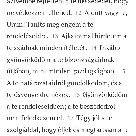
Szívembe rejtettem a te beszédedet, hogy


ne vétkezzem ellened.
Áldott vagy te,
12
Uram! Taníts meg engem a te


rendeléseidre.
Ajkaimmal hirdetem a
13


te szádnak minden ítéletét.
Inkább
14
gyönyörködöm a te bizonyságaidnak


útjában, mint minden gazdagságban.
15
A te határozataidról gondolkodom, és a


te ösvényeidre nézek.
Gyönyörködöm
16
a te rendeléseidben; a te beszédedrõl


nem feledkezem el.
Tégy jól a te
17
szolgáddal, hogy éljek és megtartsam a te