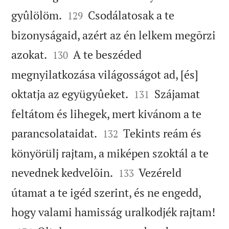


gyûlölöm.
Csodálatosak a te
129
bizonyságaid, azért az én lelkem megõrzi


azokat.
A te beszéded
130
megnyilatkozása világosságot ad, [és]


oktatja az együgyûeket.
Szájamat
131
feltátom és lihegek, mert kivánom a te


parancsolataidat.
Tekints reám és
132
könyörülj rajtam, a miképen szoktál a te


nevednek kedvelõin.
Vezéreld
133
útamat a te igéd szerint, és ne engedd,

hogy valami hamisság uralkodjék rajtam!