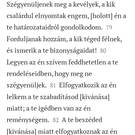
Szégyenüljenek meg a kevélyek, a kik
csalárdul elnyomtak engem, [holott] én a


te határozataidról gondolkodom.
79
Forduljanak hozzám, a kik téged félnek,


és ismerik a te bizonyságaidat!
80
Legyen az én szívem feddhetetlen a te
rendeléseidben, hogy meg ne


szégyenüljek.
Elfogyatkozik az én
81
lelkem a te szabadításod [kivánása]
miatt; a te igédben van az én


reménységem.
A te beszéded
82
[kivánása] miatt elfogyatkoznak az én