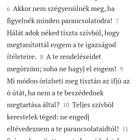
Akkor nem szégyenülnék meg, ha
6


figyelnék minden parancsolatodra!
7
Hálát adok néked tiszta szívbõl, hogy
megtanítottál engem a te igazságod


ítéleteire.
A te rendeléseidet
8


megõrzöm; soha ne hagyj el engem!
9
Mi módon õrizheti meg tisztán az ifjú az
õ útát, ha nem a te beszédednek


megtartása által?
Teljes szívbõl
10
kerestelek téged: ne engedj


eltévedeznem a te parancsolataidtól!
11