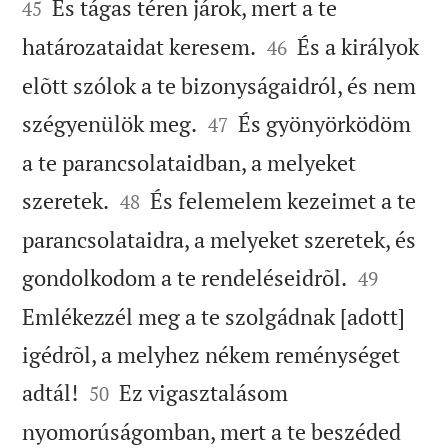
És tágas téren járok, mert a te
45


határozataidat keresem.
És a királyok
46
elõtt szólok a te bizonyságaidról, és nem


szégyenülök meg.
És gyönyörködöm
47
a te parancsolataidban, a melyeket


szeretek.
És felemelem kezeimet a te
48
parancsolataidra, a melyeket szeretek, és


gondolkodom a te rendeléseidrõl.
49
Emlékezzél meg a te szolgádnak [adott]
igédrõl, a melyhez nékem reménységet


adtál!
Ez vigasztalásom
50
nyomorúságomban, mert a te beszéded