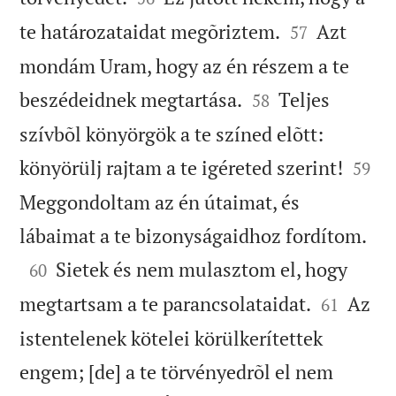


te határozataidat megõriztem.
Azt
57
mondám Uram, hogy az én részem a te


beszédeidnek megtartása.
Teljes
58
szívbõl könyörgök a te színed elõtt:


könyörülj rajtam a te igéreted szerint!
59
Meggondoltam az én útaimat, és

lábaimat a te bizonyságaidhoz fordítom.

Sietek és nem mulasztom el, hogy
60


megtartsam a te parancsolataidat.
Az
61
istentelenek kötelei körülkerítettek
engem; [de] a te törvényedrõl el nem