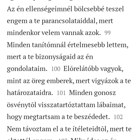
Az én ellenségeimnél bölcsebbé teszel
engem a te parancsolataiddal, mert


mindenkor velem vannak azok.
99
Minden tanítómnál értelmesebb lettem,
mert a te bizonyságaid az én


gondolataim.
Elõrelátóbb vagyok,
100
mint az öreg emberek, mert vigyázok a te


határozataidra.
Minden gonosz
101
ösvénytõl visszatartóztattam lábaimat,


hogy megtartsam a te beszédedet.
102
Nem távoztam el a te ítéleteidtõl, mert te