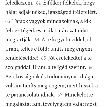


feledkezem.
Éjfélkor felkelek, hogy
62


hálát adjak néked, igazságod ítéleteiért.
Társok vagyok mindazoknak, a kik
63
félnek téged, és a kik határozataidat


megtartják.
A te kegyelmeddel, oh
64
Uram, teljes e föld: taníts meg engem


rendeléseidre!
Jót cselekedtél a te
65


szolgáddal, Uram, a te igéd szerint.
66
Az okosságnak és tudománynak drága
voltára taníts meg engem, mert hiszek a


te parancsolataidnak.
Minekelõtte
67
megaláztattam, tévelyegtem vala; most