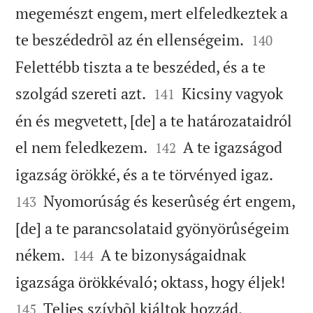
megemészt engem, mert elfeledkeztek a


te beszédedrõl az én ellenségeim.
140
Felettébb tiszta a te beszéded, és a te


szolgád szereti azt.
Kicsiny vagyok
141
én és megvetett, [de] a te határozataidról


el nem feledkezem.
A te igazságod
142


igazság örökké, és a te törvényed igaz.
Nyomorúság és keserûség ért engem,
143
[de] a te parancsolataid gyönyörûségeim


nékem.
A te bizonyságaidnak
144


igazsága örökkévaló; oktass, hogy éljek!
Teljes szívbõl kiáltok hozzád,
145