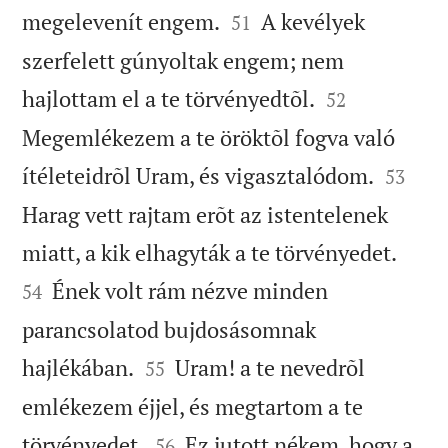


megelevenít engem.
A kevélyek
51
szerfelett gúnyoltak engem; nem


hajlottam el a te törvényedtõl.
52
Megemlékezem a te öröktõl fogva való


ítéleteidrõl Uram, és vigasztalódom.
53
Harag vett rajtam erõt az istentelenek


miatt, a kik elhagyták a te törvényedet.
Ének volt rám nézve minden
54
parancsolatod bujdosásomnak


hajlékában.
Uram! a te nevedrõl
55
emlékezem éjjel, és megtartom a te


törvényedet.
Ez jutott nékem, hogy a
56