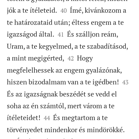


jók a te ítéleteid.
Ímé, kivánkozom a
40
te határozataid után; éltess engem a te


igazságod által.
És szálljon reám,
41
Uram, a te kegyelmed, a te szabadításod,


a mint megigérted,
Hogy
42
megfelelhessek az engem gyalázónak,


hiszen bizodalmam van a te igédben!
43
És az igazságnak beszédét se vedd el
soha az én számtól, mert várom a te


ítéleteidet!
És megtartom a te
44


törvényedet mindenkor és mindörökké.