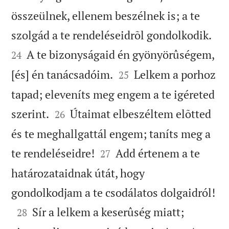
összeülnek, ellenem beszélnek is; a te


szolgád a te rendeléseidrõl gondolkodik.
A te bizonyságaid én gyönyörûségem,
24


[és] én tanácsadóim.
Lelkem a porhoz
25
tapad; eleveníts meg engem a te igéreted


szerint.
Útaimat elbeszéltem elõtted
26
és te meghallgattál engem; taníts meg a


te rendeléseidre!
Add értenem a te
27
határozataidnak útát, hogy

gondolkodjam a te csodálatos dolgaidról!

Sír a lelkem a keserûség miatt;
28