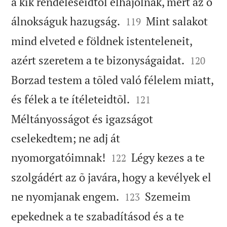
a kik rendeléseidtõl elhajolnak, mert az õ


álnokságuk hazugság.
Mint salakot
119
mind elveted e földnek istenteleneit,


azért szeretem a te bizonyságaidat.
120
Borzad testem a tõled való félelem miatt,


és félek a te ítéleteidtõl.
121
Méltányosságot és igazságot
cselekedtem; ne adj át


nyomorgatóimnak!
Légy kezes a te
122
szolgádért az õ javára, hogy a kevélyek el


ne nyomjanak engem.
Szemeim
123
epekednek a te szabadításod és a te