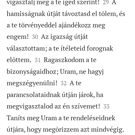


vigasztalj meg a te igéd szerint!
A
29
hamisságnak útját távoztasd el tõlem, és
a te törvényeddel ajándékozz meg


engem!
Az igazság útját
30
választottam; a te ítéleteid forognak


elõttem.
Ragaszkodom a te
31
bizonyságaidhoz; Uram, ne hagyj


megszégyenülni!
A te
32
parancsolataidnak útján járok, ha


megvigasztalod az én szívemet!
33
Taníts meg Uram a te rendeléseidnek


útjára, hogy megõrizzem azt mindvégig.