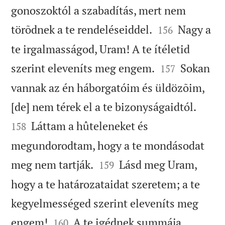
gonoszoktól a szabadítás, mert nem


törõdnek a te rendeléseiddel.
Nagy a
156
te irgalmasságod, Uram! A te ítéletid


szerint eleveníts meg engem.
Sokan
157
vannak az én háborgatóim és üldözõim,


[de] nem térek el a te bizonyságaidtól.
Láttam a hûteleneket és
158
megundorodtam, hogy a te mondásodat


meg nem tartják.
Lásd meg Uram,
159
hogy a te határozataidat szeretem; a te
kegyelmességed szerint eleveníts meg


engem!
A te igédnek summája
160