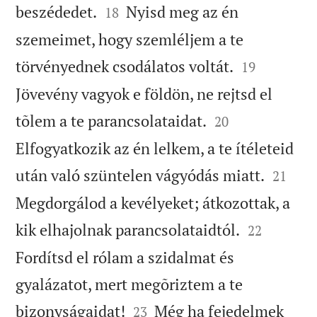


beszédedet.
Nyisd meg az én
18
szemeimet, hogy szemléljem a te


törvényednek csodálatos voltát.
19
Jövevény vagyok e földön, ne rejtsd el


tõlem a te parancsolataidat.
20
Elfogyatkozik az én lelkem, a te ítéleteid


után való szüntelen vágyódás miatt.
21
Megdorgálod a kevélyeket; átkozottak, a


kik elhajolnak parancsolataidtól.
22
Fordítsd el rólam a szidalmat és
gyalázatot, mert megõriztem a te


bizonyságaidat!
Még ha fejedelmek
23