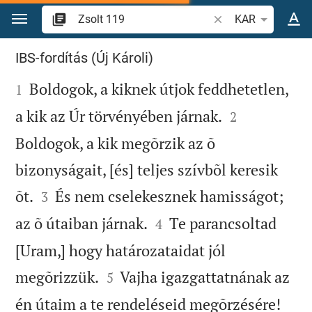
Ugrás a tartalomra
Igevers vagy szó ke
KAR
Zsolt 119
IBS-fordítás (Új Károli)

Boldogok, a kiknek útjok feddhetetlen,
1


a kik az Úr törvényében járnak.
2
Boldogok, a kik megõrzik az õ
bizonyságait, [és] teljes szívbõl keresik


õt.
És nem cselekesznek hamisságot;
3


az õ útaiban járnak.
Te parancsoltad
4
[Uram,] hogy határozataidat jól


megõrizzük.
Vajha igazgattatnának az
5


én útaim a te rendeléseid megõrzésére!