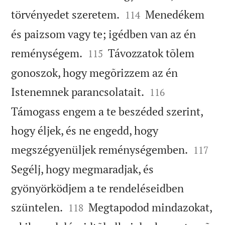


törvényedet szeretem.
Menedékem
114
és paizsom vagy te; igédben van az én


reménységem.
Távozzatok tõlem
115
gonoszok, hogy megõrizzem az én


Istenemnek parancsolatait.
116
Támogass engem a te beszéded szerint,
hogy éljek, és ne engedd, hogy


megszégyenüljek reménységemben.
117
Segélj, hogy megmaradjak, és
gyönyörködjem a te rendeléseidben


szüntelen.
Megtapodod mindazokat,
118