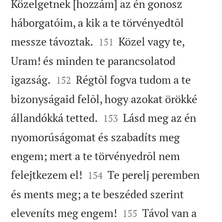
Közelgetnek [hozzám] az én gonosz
háborgatóim, a kik a te törvényedtõl


messze távoztak.
Közel vagy te,
151
Uram! és minden te parancsolatod


igazság.
Régtõl fogva tudom a te
152
bizonyságaid felõl, hogy azokat örökké


állandókká tetted.
Lásd meg az én
153
nyomorúságomat és szabadíts meg
engem; mert a te törvényedrõl nem


felejtkezem el!
Te perelj peremben
154
és ments meg; a te beszéded szerint


eleveníts meg engem!
Távol van a
155