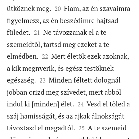


ütköznek meg.
Fiam, az én szavaimra
20
figyelmezz, az én beszédimre hajtsad


füledet.
Ne távozzanak el a te
21
szemeidtõl, tartsd meg ezeket a te


elmédben.
Mert életök ezek azoknak,
22
a kik megnyerik, és egész testöknek


egészség.
Minden féltett dolognál
23
jobban õrizd meg szívedet, mert abból


indul ki [minden] élet.
Vesd el tõled a
24
száj hamisságát, és az ajkak álnokságát


távoztasd el magadtól.
A te szemeid
25