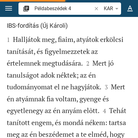
Ugrás a tartalomra
Igevers vagy szó ke
KAR
Példabeszédek 4
IBS-fordítás (Új Károli)

Halljátok meg, fiaim, atyátok erkölcsi
1
tanítását, és figyelmezzetek az


értelemnek megtudására.
Mert jó
2
tanulságot adok néktek; az én


tudományomat el ne hagyjátok.
Mert
3
én atyámnak fia voltam, gyenge és


egyetlenegy az én anyám elõtt.
Tehát
4
tanított engem, és mondá nékem: tartsa
meg az én beszédemet a te elméd, hogy