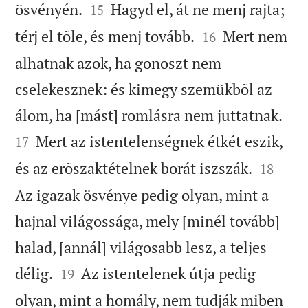


ösvényén.
Hagyd el, át ne menj rajta;
15


térj el tõle, és menj tovább.
Mert nem
16
alhatnak azok, ha gonoszt nem
cselekesznek: és kimegy szemükbõl az


álom, ha [mást] romlásra nem juttatnak.
Mert az istentelenségnek étkét eszik,
17


és az erõszaktételnek borát iszszák.
18
Az igazak ösvénye pedig olyan, mint a
hajnal világossága, mely [minél tovább]
halad, [annál] világosabb lesz, a teljes


délig.
Az istentelenek útja pedig
19
olyan, mint a homály, nem tudják miben