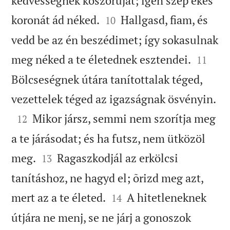
kedvességnek koszorúját; igen szép ékes


koronát ád néked.
Hallgasd, fiam, és
10
vedd be az én beszédimet; így sokasulnak


meg néked a te életednek esztendei.
11
Bölcseségnek útára tanítottalak téged,

vezettelek téged az igazságnak ösvényin.

Mikor jársz, semmi nem szorítja meg
12
a te járásodat; és ha futsz, nem ütközöl


meg.
Ragaszkodjál az erkölcsi
13
tanításhoz, ne hagyd el; õrizd meg azt,


mert az a te életed.
A hitetleneknek
14
útjára ne menj, se ne járj a gonoszok