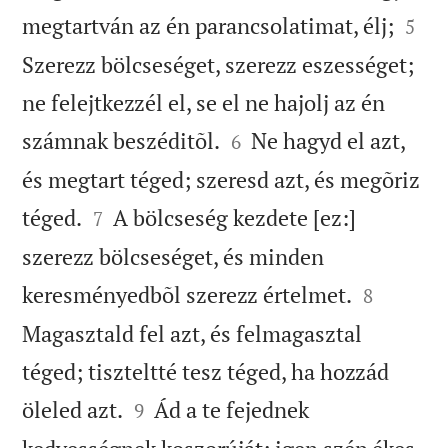


megtartván az én parancsolatimat, élj;
5
Szerezz bölcseséget, szerezz eszességet;
ne felejtkezzél el, se el ne hajolj az én


számnak beszéditõl.
Ne hagyd el azt,
6
és megtart téged; szeresd azt, és megõriz


téged.
A bölcseség kezdete [ez:]
7
szerezz bölcseséget, és minden


keresményedbõl szerezz értelmet.
8
Magasztald fel azt, és felmagasztal
téged; tiszteltté tesz téged, ha hozzád


öleled azt.
Ád a te fejednek
9