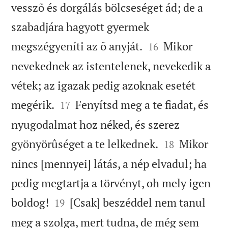
vesszõ és dorgálás bölcseséget ád; de a
szabadjára hagyott gyermek


megszégyeníti az õ anyját.
Mikor
16
nevekednek az istentelenek, nevekedik a
vétek; az igazak pedig azoknak esetét


megérik.
Fenyítsd meg a te fiadat, és
17
nyugodalmat hoz néked, és szerez


gyönyörûséget a te lelkednek.
Mikor
18
nincs [mennyei] látás, a nép elvadul; ha
pedig megtartja a törvényt, oh mely igen


boldog!
[Csak] beszéddel nem tanul
19
meg a szolga, mert tudna, de még sem