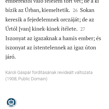
emberektõl való félelem tõrt vet; de a ki


bízik az Úrban, kiemeltetik.
Sokan
26
keresik a fejedelemnek orczáját; de az


Úrtól [van] kinek-kinek ítélete.
27
Iszonyat az igazaknak a hamis ember; és
iszonyat az istentelennek az igaz úton

járó.
Károli Gáspár fordításának revideált változata
(1908, Public Domain)