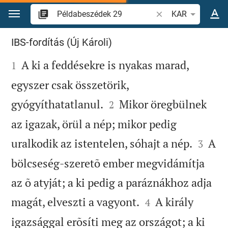
Ugrás a tartalomra
Igevers vagy szó ke
KAR
Példabeszédek 29
IBS-fordítás (Új Károli)

A ki a feddésekre is nyakas marad,
1
egyszer csak összetörik,


gyógyíthatatlanul.
Mikor öregbülnek
2
az igazak, örül a nép; mikor pedig


uralkodik az istentelen, sóhajt a nép.
A
3
bölcseség-szeretõ ember megvidámítja
az õ atyját; a ki pedig a paráznákhoz adja


magát, elveszti a vagyont.
A király
4
igazsággal erõsíti meg az országot; a ki