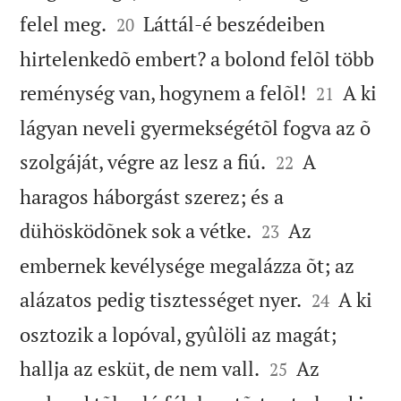


felel meg.
Láttál-é beszédeiben
20
hirtelenkedõ embert? a bolond felõl több


reménység van, hogynem a felõl!
A ki
21
lágyan neveli gyermekségétõl fogva az õ


szolgáját, végre az lesz a fiú.
A
22
haragos háborgást szerez; és a


dühösködõnek sok a vétke.
Az
23
embernek kevélysége megalázza õt; az


alázatos pedig tisztességet nyer.
A ki
24
osztozik a lopóval, gyûlöli az magát;


hallja az esküt, de nem vall.
Az
25