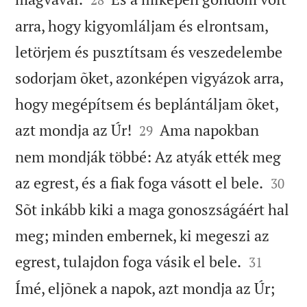
arra, hogy kigyomláljam és elrontsam,
letörjem és pusztítsam és veszedelembe
sodorjam õket, azonképen vigyázok arra,
hogy megépítsem és beplántáljam õket,


azt mondja az Úr!
Ama napokban
29
nem mondják többé: Az atyák ették meg


az egrest, és a fiak foga vásott el bele.
30
Sõt inkább kiki a maga gonoszságáért hal
meg; minden embernek, ki megeszi az


egrest, tulajdon foga vásik el bele.
31
Ímé, eljõnek a napok, azt mondja az Úr;