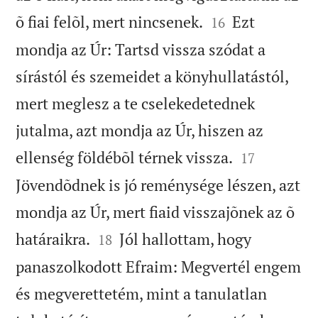


õ fiai felõl, mert nincsenek.
Ezt
16
mondja az Úr: Tartsd vissza szódat a
sírástól és szemeidet a könyhullatástól,
mert meglesz a te cselekedetednek
jutalma, azt mondja az Úr, hiszen az


ellenség földébõl térnek vissza.
17
Jövendõdnek is jó reménysége lészen, azt
mondja az Úr, mert fiaid visszajõnek az õ


határaikra.
Jól hallottam, hogy
18
panaszolkodott Efraim: Megvertél engem
és megverettetém, mint a tanulatlan