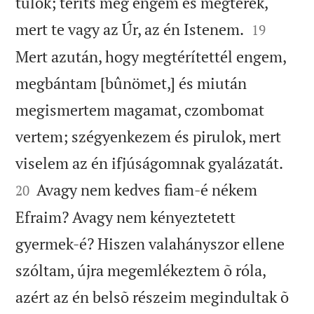
tulok; téríts meg engem és megtérek,


mert te vagy az Úr, az én Istenem.
19
Mert azután, hogy megtérítettél engem,
megbántam [bûnömet,] és miután
megismertem magamat, czombomat
vertem; szégyenkezem és pirulok, mert


viselem az én ifjúságomnak gyalázatát.
Avagy nem kedves fiam-é nékem
20
Efraim? Avagy nem kényeztetett
gyermek-é? Hiszen valahányszor ellene
szóltam, újra megemlékeztem õ róla,
azért az én belsõ részeim megindultak õ