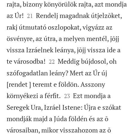
rajta, bizony könyörülök rajta, azt mondja


az Úr!
Rendelj magadnak útjelzõket,
21
rakj útmutató oszlopokat, vigyázz az
ösvényre, az útra, a melyen mentél, jõjj
vissza Izráelnek leánya, jõjj vissza ide a


te városodba!
Meddig bújdosol, oh
22
szófogadatlan leány? Mert az Úr új
[rendet ] teremt e földön. Asszony


környékezi a férfit.
Ezt mondja a
23
Seregek Ura, Izráel Istene: Újra e szókat
mondják majd a Júda földén és az õ
városaiban, mikor visszahozom az õ