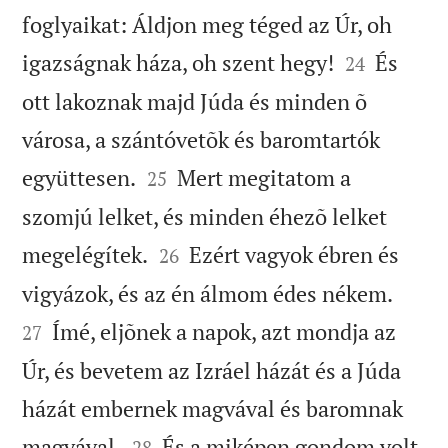
foglyaikat: Áldjon meg téged az Úr, oh


igazságnak háza, oh szent hegy!
És
24
ott lakoznak majd Júda és minden õ
városa, a szántóvetõk és baromtartók


együttesen.
Mert megitatom a
25
szomjú lelket, és minden éhezõ lelket


megelégítek.
Ezért vagyok ébren és
26


vigyázok, és az én álmom édes nékem.
Ímé, eljõnek a napok, azt mondja az
27
Úr, és bevetem az Izráel házát és a Júda
házát embernek magvával és baromnak


magvával.
És a miképen gondom volt
28