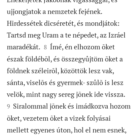
ujjongjatok a nemzetek fejének.
Hirdessétek dicséretét, és mondjátok:
Tartsd meg Uram a te népedet, az Izráel


maradékát.
Ímé, én elhozom õket
8
észak földébõl, és összegyûjtöm õket a
földnek széleirõl, közöttök lesz vak,
sánta, viselõs és gyermek- szûlõ is lesz


velök, mint nagy sereg jõnek ide vissza.
Siralommal jõnek és imádkozva hozom
9
õket, vezetem õket a vizek folyásai
mellett egyenes úton, hol el nem esnek,