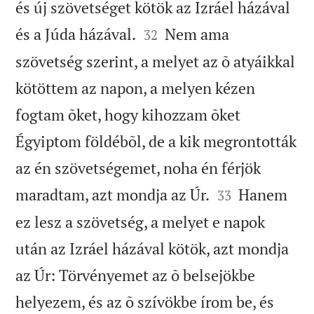
és új szövetséget kötök az Izráel házával


és a Júda házával.
Nem ama
32
szövetség szerint, a melyet az õ atyáikkal
kötöttem az napon, a melyen kézen
fogtam õket, hogy kihozzam õket
Égyiptom földébõl, de a kik megrontották
az én szövetségemet, noha én férjök


maradtam, azt mondja az Úr.
Hanem
33
ez lesz a szövetség, a melyet e napok
után az Izráel házával kötök, azt mondja
az Úr: Törvényemet az õ belsejökbe
helyezem, és az õ szívökbe írom be, és