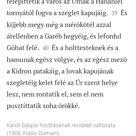
felépíttetik a város az Úrnak a Hanániel


tornyától fogva a szeglet kapujáig.
És
39
kijjebb megy még a mérõkötél azzal
átellenben a Garéb hegyéig, és lefordul


Góhat felé.
És a holttesteknek és a
40
hamunak egész völgye, és az egész mezõ
a Kidron patakáig, a lovak kapujának
szegletéig kelet felé az Úr szent helye
lesz, nem rontatik el, sem el nem

pusztíttatik soha örökké.
Károli Gáspár fordításának revideált változata
(1908, Public Domain)