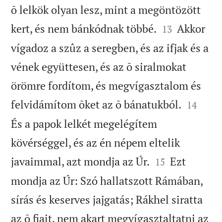
õ lelkök olyan lesz, mint a megöntözött


kert, és nem bánkódnak többé.
Akkor
13
vígadoz a szûz a seregben, és az ifjak és a
vének együttesen, és az õ siralmokat
örömre fordítom, és megvígasztalom és


felvidámítom õket az õ bánatukból.
14
És a papok lelkét megelégítem
kövérséggel, és az én népem eltelik


javaimmal, azt mondja az Úr.
Ezt
15
mondja az Úr: Szó hallatszott Rámában,
sírás és keserves jajgatás; Rákhel siratta
az õ fiait, nem akart megvígasztaltatni az