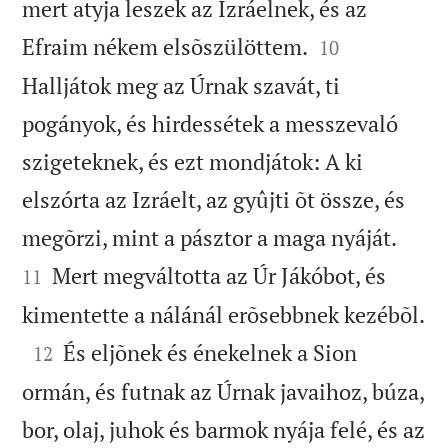
mert atyja leszek az Izráelnek, és az


Efraim nékem elsõszülöttem.
10
Halljátok meg az Úrnak szavát, ti
pogányok, és hirdessétek a messzevaló
szigeteknek, és ezt mondjátok: A ki
elszórta az Izráelt, az gyûjti õt össze, és


megõrzi, mint a pásztor a maga nyáját.
Mert megváltotta az Úr Jákóbot, és
11

kimentette a nálánál erõsebbnek kezébõl.

És eljõnek és énekelnek a Sion
12
ormán, és futnak az Úrnak javaihoz, búza,
bor, olaj, juhok és barmok nyája felé, és az