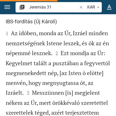
Ugrás a tartalomra
Igevers vagy szó ke
KAR
Jeremiás 31
IBS-fordítás (Új Károli)

Az idõben, monda az Úr, Izráel minden
1
nemzetségének Istene leszek, és õk az én


népemmé lesznek.
Ezt mondja az Úr:
2
Kegyelmet talált a pusztában a fegyvertõl
megmenekedett nép, [az Isten õ elõtte]
menvén, hogy megnyugtassa õt, az


Izráelt.
Messzünnen [is] megjelent
3
nékem az Úr, mert örökkévaló szeretettel
szerettelek téged, azért terjesztettem