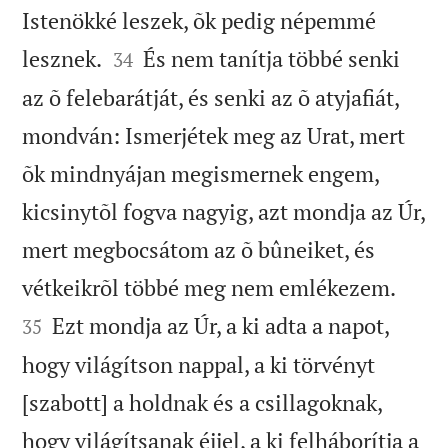
Istenökké leszek, õk pedig népemmé


lesznek.
És nem tanítja többé senki
34
az õ felebarátját, és senki az õ atyjafiát,
mondván: Ismerjétek meg az Urat, mert
õk mindnyájan megismernek engem,
kicsinytõl fogva nagyig, azt mondja az Úr,
mert megbocsátom az õ bûneiket, és


vétkeikrõl többé meg nem emlékezem.
Ezt mondja az Úr, a ki adta a napot,
35
hogy világítson nappal, a ki törvényt
[szabott] a holdnak és a csillagoknak,
hogy világítsanak éjjel, a ki felháborítja a