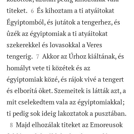


titeket.
És kihoztam a ti atyáitokat
6
Égyiptomból, és jutátok a tengerhez, és
ûzék az égyiptomiak a ti atyáitokat
szekerekkel és lovasokkal a Veres


tengerig.
Akkor az Úrhoz kiáltának, és
7
homályt vete ti közétek és az
égyiptomiak közé, és rájok vivé a tengert
és elborítá õket. Szemeitek is látták azt, a
mit cselekedtem vala az égyiptomiakkal;

ti pedig sok ideig lakoztatok a pusztában.

Majd elhozálak titeket az Emoreusok
8