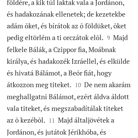
földére, a kik túl laktak vala a Jordánon,
és hadakozának ellenetek; de kezetekbe
adám õket, és bírátok az õ földüket, õket


pedig eltörlém a ti orczátok elõl.
Majd
9
felkele Bálák, a Czippor fia, Moábnak
királya, és hadakozék Izráellel, és elkülde
és hivatá Bálámot, a Beór fiát, hogy


átkozzon meg titeket.
De nem akarám
10
meghallgatni Bálámot, ezért áldva áldott
vala titeket, és megszabadítálak titeket


az õ kezébõl.
Majd általjövétek a
11
Jordánon, és jutátok Jérikhóba, és