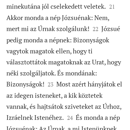


minekutána jól cselekedett veletek.
21
Akkor monda a nép Józsuénak: Nem,


mert mi az Úrnak szolgálunk!
Józsué
22
pedig monda a népnek: Bizonyságok
vagytok magatok ellen, hogy ti
választottátok magatoknak az Urat, hogy
néki szolgáljatok. És mondának:


Bizonyságok!
Most azért hányjátok el
23
az idegen isteneket, a kik köztetek
vannak, és hajtsátok sziveteket az Úrhoz,


Izráelnek Istenéhez.
És monda a nép
24
Józsuénak: Az Úrnak, a mi Istenünknek