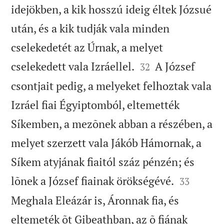
idejökben, a kik hosszú ideig éltek Józsué
után, és a kik tudják vala minden
cselekedetét az Úrnak, a melyet


cselekedett vala Izráellel.
A József
32
csontjait pedig, a melyeket felhoztak vala
Izráel fiai Égyiptomból, eltemették
Síkemben, a mezõnek abban a részében, a
melyet szerzett vala Jákób Hámornak, a
Síkem atyjának fiaitól száz pénzén; és


lõnek a József fiainak örökségévé.
33
Meghala Eleázár is, Áronnak fia, és
eltemeték õt Gibeathban, az õ fiának