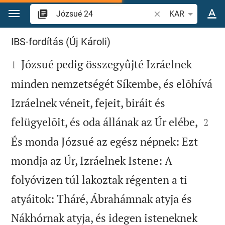
Ugrás a tartalomra
Igevers vagy szó ke
KAR
Józsué 24
IBS-fordítás (Új Károli)

Józsué pedig összegyûjté Izráelnek
1
minden nemzetségét Síkembe, és elõhívá
Izráelnek véneit, fejeit, biráit és


felügyelõit, és oda állának az Úr elébe,
2
És monda Józsué az egész népnek: Ezt
mondja az Úr, Izráelnek Istene: A
folyóvizen túl lakoztak régenten a ti
atyáitok: Tháré, Ábrahámnak atyja és
Nákhórnak atyja, és idegen isteneknek