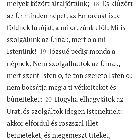


melyek között általjöttünk;
És kiûzött
18
az Úr minden népet, az Emoreust is, e
földnek lakóját, a mi orczánk elõl: Mi is
szolgálunk az Úrnak, mert õ a mi


Istenünk!
Józsué pedig monda a
19
népnek: Nem szolgálhattok az Úrnak,
mert szent Isten õ, féltõn szeretõ Isten õ;
nem bocsátja meg a ti vétkeiteket és


bûneiteket;
Hogyha elhagyjátok az
20
Urat, és szolgáltok idegen isteneknek:
akkor elfordul és roszszal illet
benneteket, és megemészt titeket,