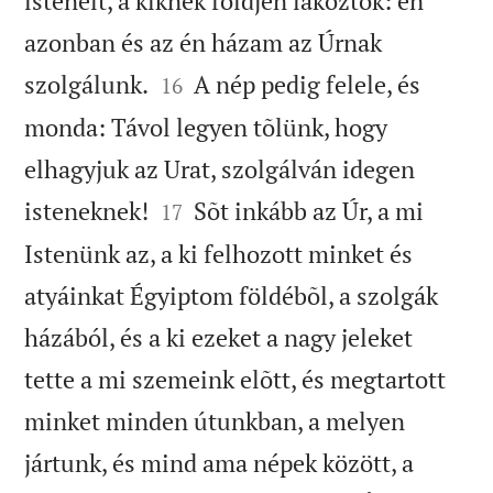
isteneit, a kiknek földjén lakoztok: én
azonban és az én házam az Úrnak


szolgálunk.
A nép pedig felele, és
16
monda: Távol legyen tõlünk, hogy
elhagyjuk az Urat, szolgálván idegen


isteneknek!
Sõt inkább az Úr, a mi
17
Istenünk az, a ki felhozott minket és
atyáinkat Égyiptom földébõl, a szolgák
házából, és a ki ezeket a nagy jeleket
tette a mi szemeink elõtt, és megtartott
minket minden útunkban, a melyen
jártunk, és mind ama népek között, a