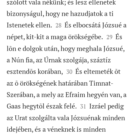
szólott vala nékünk; és lesz ellenetek
bizonyságul, hogy ne hazudjatok a ti


Istenetek ellen.
És elbocsátá Józsué a
28


népet, kit-kit a maga örökségébe.
És
29
lõn e dolgok után, hogy meghala Józsué,
a Nún fia, az Úrnak szolgája, száztíz


esztendõs korában,
És eltemeték õt
30
az õ örökségének határában Timnat-
Szerában, a mely az Efraim hegyén van, a


Gaas hegytõl észak felé.
Izráel pedig
31
az Urat szolgálta vala Józsuénak minden
idejében, és a véneknek is minden