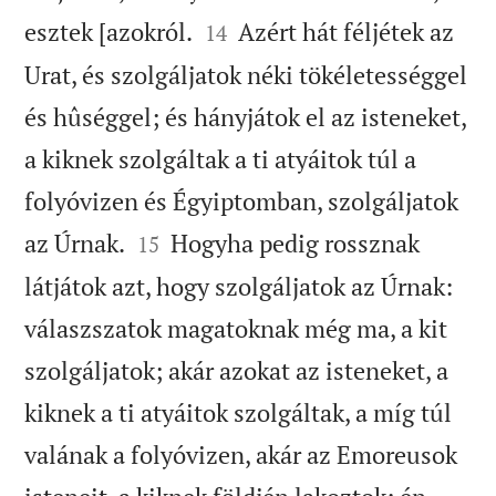


esztek [azokról.
Azért hát féljétek az
14
Urat, és szolgáljatok néki tökéletességgel
és hûséggel; és hányjátok el az isteneket,
a kiknek szolgáltak a ti atyáitok túl a
folyóvizen és Égyiptomban, szolgáljatok


az Úrnak.
Hogyha pedig rossznak
15
látjátok azt, hogy szolgáljatok az Úrnak:
válaszszatok magatoknak még ma, a kit
szolgáljatok; akár azokat az isteneket, a
kiknek a ti atyáitok szolgáltak, a míg túl
valának a folyóvizen, akár az Emoreusok