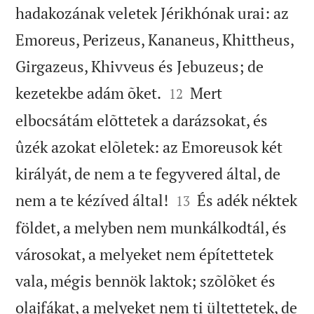
hadakozának veletek Jérikhónak urai: az
Emoreus, Perizeus, Kananeus, Khittheus,
Girgazeus, Khivveus és Jebuzeus; de


kezetekbe adám õket.
Mert
12
elbocsátám elõttetek a darázsokat, és
ûzék azokat elõletek: az Emoreusok két
királyát, de nem a te fegyvered által, de


nem a te kézíved által!
És adék néktek
13
földet, a melyben nem munkálkodtál, és
városokat, a melyeket nem építettetek
vala, mégis bennök laktok; szõlõket és
olajfákat, a melyeket nem ti ültettetek, de