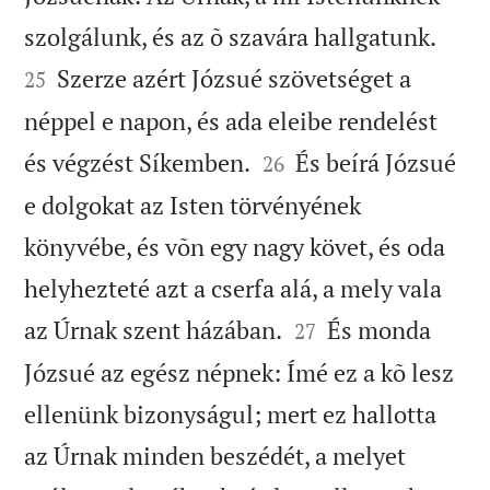


szolgálunk, és az õ szavára hallgatunk.
Szerze azért Józsué szövetséget a
25
néppel e napon, és ada eleibe rendelést


és végzést Síkemben.
És beírá Józsué
26
e dolgokat az Isten törvényének
könyvébe, és võn egy nagy követ, és oda
helyhezteté azt a cserfa alá, a mely vala


az Úrnak szent házában.
És monda
27
Józsué az egész népnek: Ímé ez a kõ lesz
ellenünk bizonyságul; mert ez hallotta
az Úrnak minden beszédét, a melyet