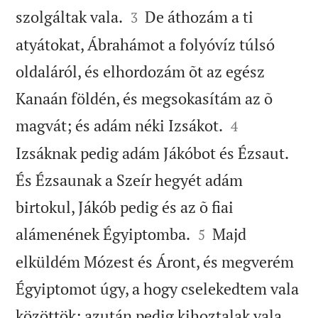


szolgáltak vala.
De áthozám a ti
3
atyátokat, Ábrahámot a folyóvíz túlsó
oldaláról, és elhordozám õt az egész
Kanaán földén, és megsokasítám az õ


magvát; és adám néki Izsákot.
4
Izsáknak pedig adám Jákóbot és Ézsaut.
És Ézsaunak a Szeír hegyét adám
birtokul, Jákób pedig és az õ fiai


alámenének Égyiptomba.
Majd
5
elküldém Mózest és Áront, és megverém
Égyiptomot úgy, a hogy cselekedtem vala
közöttök; azután pedig kihoztalak vala