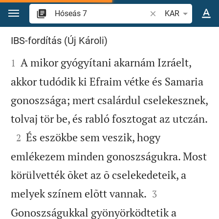
Ugrás a tartalomra
Igevers vagy szó ke
KAR
Hóseás 7
IBS-fordítás (Új Károli)

A mikor gyógyítani akarnám Izráelt,
1
akkor tudódik ki Efraim vétke és Samaria
gonoszsága; mert csalárdul cselekesznek,

tolvaj tör be, és rabló fosztogat az utczán.

És eszökbe sem veszik, hogy
2
emlékezem minden gonoszságukra. Most
körülvették õket az õ cselekedeteik, a


melyek színem elõtt vannak.
3
Gonoszságukkal gyönyörködtetik a