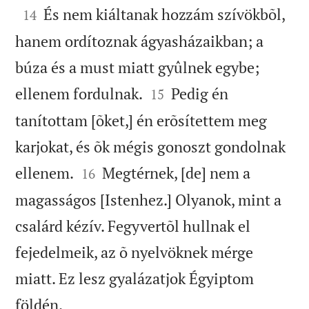

És nem kiáltanak hozzám szívökbõl,
14
hanem ordítoznak ágyasházaikban; a
búza és a must miatt gyûlnek egybe;


ellenem fordulnak.
Pedig én
15
tanítottam [õket,] én erõsítettem meg
karjokat, és õk mégis gonoszt gondolnak


ellenem.
Megtérnek, [de] nem a
16
magasságos [Istenhez.] Olyanok, mint a
csalárd kézív. Fegyvertõl hullnak el
fejedelmeik, az õ nyelvöknek mérge
miatt. Ez lesz gyalázatjok Égyiptom

földén.