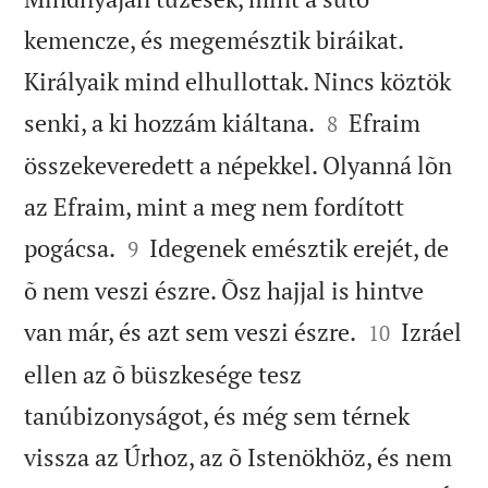
kemencze, és megemésztik biráikat.
Királyaik mind elhullottak. Nincs köztök


senki, a ki hozzám kiáltana.
Efraim
8
összekeveredett a népekkel. Olyanná lõn
az Efraim, mint a meg nem fordított


pogácsa.
Idegenek emésztik erejét, de
9
õ nem veszi észre. Õsz hajjal is hintve


van már, és azt sem veszi észre.
Izráel
10
ellen az õ büszkesége tesz
tanúbizonyságot, és még sem térnek
vissza az Úrhoz, az õ Istenökhöz, és nem