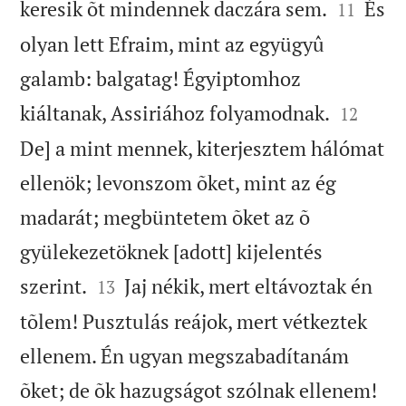


keresik õt mindennek daczára sem.
És
11
olyan lett Efraim, mint az együgyû
galamb: balgatag! Égyiptomhoz


kiáltanak, Assiriához folyamodnak.
12
De] a mint mennek, kiterjesztem hálómat
ellenök; levonszom õket, mint az ég
madarát; megbüntetem õket az õ
gyülekezetöknek [adott] kijelentés


szerint.
Jaj nékik, mert eltávoztak én
13
tõlem! Pusztulás reájok, mert vétkeztek
ellenem. Én ugyan megszabadítanám

õket; de õk hazugságot szólnak ellenem!