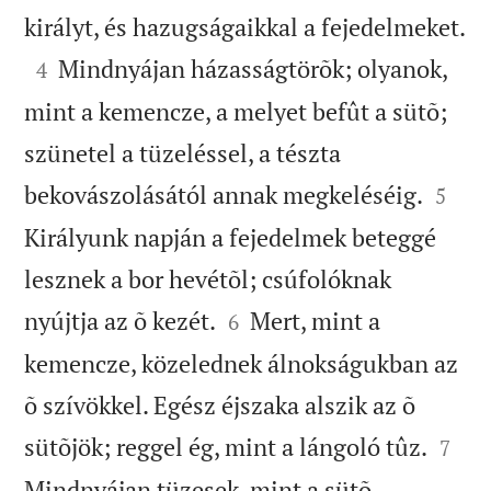

királyt, és hazugságaikkal a fejedelmeket.

Mindnyájan házasságtörõk; olyanok,
4
mint a kemencze, a melyet befût a sütõ;
szünetel a tüzeléssel, a tészta


bekovászolásától annak megkeléséig.
5
Királyunk napján a fejedelmek beteggé
lesznek a bor hevétõl; csúfolóknak


nyújtja az õ kezét.
Mert, mint a
6
kemencze, közelednek álnokságukban az
õ szívökkel. Egész éjszaka alszik az õ


sütõjök; reggel ég, mint a lángoló tûz.
7
Mindnyájan tüzesek, mint a sütõ