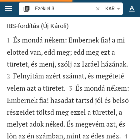
Ugrás a tartalomra
Igevers vagy szó ke
KAR
Ezékiel 3
IBS-fordítás (Új Károli)

És mondá nékem: Embernek fia! a mi
1
elõtted van, edd meg; edd meg ezt a


türetet, és menj, szólj az Izráel házának.
Felnyitám azért számat, és megéteté
2


velem azt a türetet.
És mondá nékem:
3
Embernek fia! hasadat tartsd jól és belsõ
részeidet töltsd meg ezzel a türettel, a
melyet adok néked. És megevém azt, és


lõn az én számban, mint az édes méz.
4