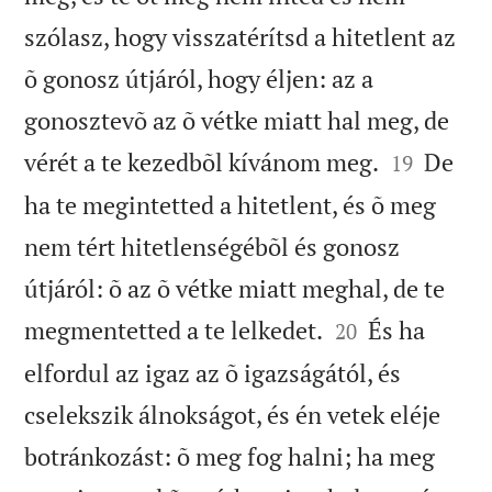
szólasz, hogy visszatérítsd a hitetlent az
õ gonosz útjáról, hogy éljen: az a
gonosztevõ az õ vétke miatt hal meg, de


vérét a te kezedbõl kívánom meg.
De
19
ha te megintetted a hitetlent, és õ meg
nem tért hitetlenségébõl és gonosz
útjáról: õ az õ vétke miatt meghal, de te


megmentetted a te lelkedet.
És ha
20
elfordul az igaz az õ igazságától, és
cselekszik álnokságot, és én vetek eléje
botránkozást: õ meg fog halni; ha meg