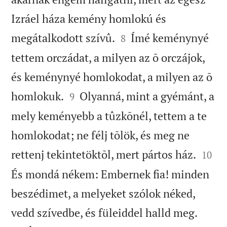
Izráel háza kemény homlokú és


megátalkodott szívû.
Ímé keménynyé
8
tettem orczádat, a milyen az õ orczájok,
és keménynyé homlokodat, a milyen az õ


homlokuk.
Olyanná, mint a gyémánt, a
9
mely keményebb a tûzkõnél, tettem a te
homlokodat; ne félj tõlök, és meg ne


rettenj tekintetöktõl, mert pártos ház.
10
És mondá nékem: Embernek fia! minden
beszédimet, a melyeket szólok néked,


vedd szívedbe, és füleiddel halld meg.