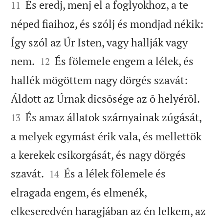
És eredj, menj el a foglyokhoz, a te
11
néped fiaihoz, és szólj és mondjad nékik:
Így szól az Úr Isten, vagy hallják vagy


nem.
És fölemele engem a lélek, és
12
hallék mögöttem nagy dörgés szavát:


Áldott az Úrnak dicsõsége az õ helyérõl.
És amaz állatok szárnyainak zúgását,
13
a melyek egymást érik vala, és mellettök
a kerekek csikorgását, és nagy dörgés


szavát.
És a lélek fölemele és
14
elragada engem, és elmenék,
elkeseredvén haragjában az én lelkem, az