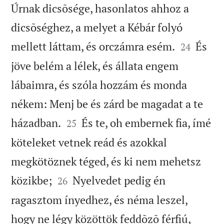
Úrnak dicsõsége, hasonlatos ahhoz a
dicsõséghez, a melyet a Kébár folyó


mellett láttam, és orczámra esém.
És
24
jöve belém a lélek, és állata engem
lábaimra, és szóla hozzám és monda
nékem: Menj be és zárd be magadat a te


házadban.
És te, oh embernek fia, ímé
25
köteleket vetnek reád és azokkal
megkötöznek téged, és ki nem mehetsz


közikbe;
Nyelvedet pedig én
26
ragasztom ínyedhez, és néma leszel,
hogy ne légy közöttök feddõzõ férfiú,