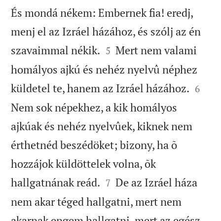
És mondá nékem: Embernek fia! eredj,
menj el az Izráel házához, és szólj az én


szavaimmal nékik.
Mert nem valami
5
homályos ajkú és nehéz nyelvû néphez


küldetel te, hanem az Izráel házához.
6
Nem sok népekhez, a kik homályos
ajkúak és nehéz nyelvûek, kiknek nem
érthetnéd beszédöket; bizony, ha õ
hozzájok küldöttelek volna, õk


hallgatnának reád.
De az Izráel háza
7
nem akar téged hallgatni, mert nem
akarnak engem hallgatni, mert az egész