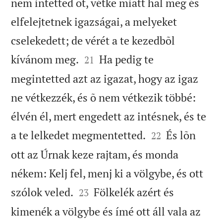
nem intetted õt, vétke miatt hal meg és
elfelejtetnek igazságai, a melyeket
cselekedett; de vérét a te kezedbõl


kívánom meg.
Ha pedig te
21
megintetted azt az igazat, hogy az igaz
ne vétkezzék, és õ nem vétkezik többé:
élvén él, mert engedett az intésnek, és te


a te lelkedet megmentetted.
És lõn
22
ott az Úrnak keze rajtam, és monda
nékem: Kelj fel, menj ki a völgybe, és ott


szólok veled.
Fölkelék azért és
23
kimenék a völgybe és ímé ott áll vala az