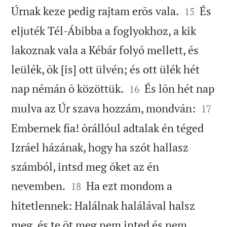


Úrnak keze pedig rajtam erõs vala.
És
15
eljuték Tél-Ábibba a foglyokhoz, a kik
lakoznak vala a Kébár folyó mellett, és
leülék, õk [is] ott ülvén; és ott ülék hét


nap némán õ közöttük.
És lõn hét nap
16


mulva az Úr szava hozzám, mondván:
17
Embernek fia! õrállóul adtalak én téged
Izráel házának, hogy ha szót hallasz
számból, intsd meg õket az én


nevemben.
Ha ezt mondom a
18
hitetlennek: Halálnak halálával halsz
meg, és te õt meg nem inted és nem