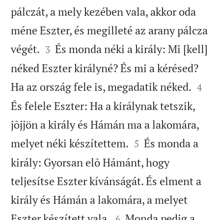
pálczát, a mely kezében vala, akkor oda
méne Eszter, és megilleté az arany pálcza


végét.
És monda néki a király: Mi [kell]
3
néked Eszter királyné? És mi a kérésed?


Ha az ország fele is, megadatik néked.
4
És felele Eszter: Ha a királynak tetszik,
jõjjön a király és Hámán ma a lakomára,


melyet néki készítettem.
És monda a
5
király: Gyorsan elõ Hámánt, hogy
teljesítse Eszter kívánságát. És elment a
király és Hámán a lakomára, a melyet


Eszter készített vala.
Monda pedig a
6