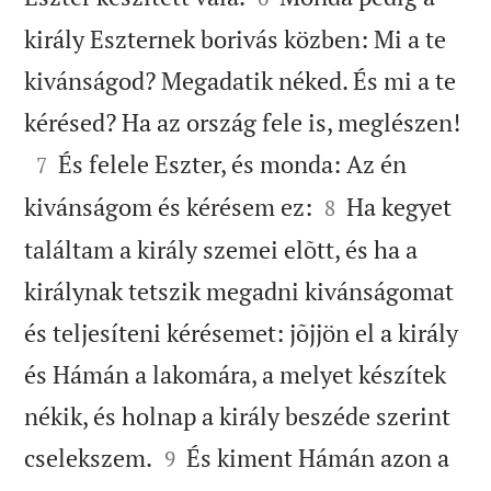
király Eszternek borivás közben: Mi a te
kivánságod? Megadatik néked. És mi a te

kérésed? Ha az ország fele is, meglészen!

És felele Eszter, és monda: Az én
7


kivánságom és kérésem ez:
Ha kegyet
8
találtam a király szemei elõtt, és ha a
királynak tetszik megadni kivánságomat
és teljesíteni kérésemet: jõjjön el a király
és Hámán a lakomára, a melyet készítek
nékik, és holnap a király beszéde szerint


cselekszem.
És kiment Hámán azon a
9