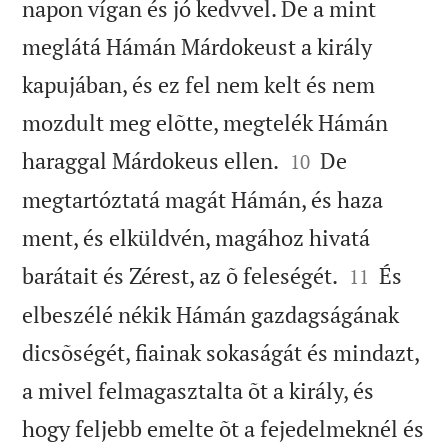
napon vígan és jó kedvvel. De a mint
meglátá Hámán Márdokeust a király
kapujában, és ez fel nem kelt és nem
mozdult meg elõtte, megtelék Hámán


haraggal Márdokeus ellen.
De
10
megtartóztatá magát Hámán, és haza
ment, és elküldvén, magához hivatá


barátait és Zérest, az õ feleségét.
És
11
elbeszélé nékik Hámán gazdagságának
dicsõségét, fiainak sokaságát és mindazt,
a mivel felmagasztalta õt a király, és
hogy feljebb emelte õt a fejedelmeknél és