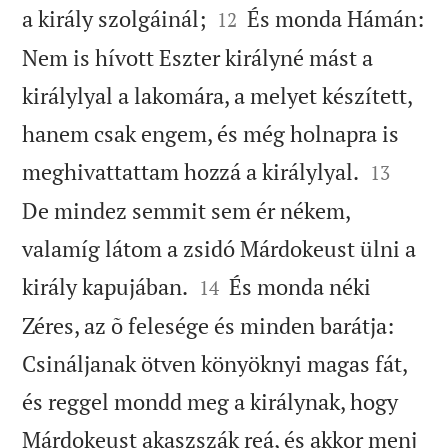


a király szolgáinál;
És monda Hámán:
12
Nem is hívott Eszter királyné mást a
királylyal a lakomára, a melyet készített,
hanem csak engem, és még holnapra is


meghivattattam hozzá a királylyal.
13
De mindez semmit sem ér nékem,
valamíg látom a zsidó Márdokeust ülni a


király kapujában.
És monda néki
14
Zéres, az õ felesége és minden barátja:
Csináljanak ötven könyöknyi magas fát,
és reggel mondd meg a királynak, hogy
Márdokeust akaszszák reá, és akkor menj