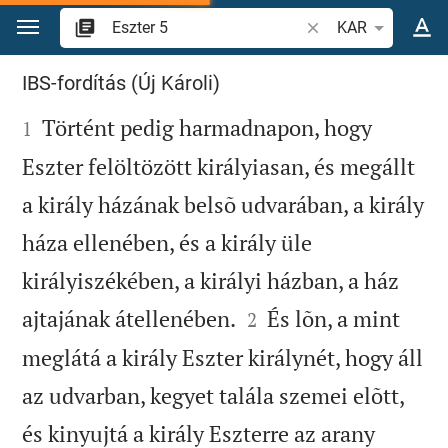
Ugrás a tartalomra
Igevers vagy szó ke
KAR
Eszter 5
IBS-fordítás (Új Károli)

Történt pedig harmadnapon, hogy
1
Eszter felöltözött királyiasan, és megállt
a király házának belsõ udvarában, a király
háza ellenében, és a király üle
királyiszékében, a királyi házban, a ház


ajtajának átellenében.
És lõn, a mint
2
meglátá a király Eszter királynét, hogy áll
az udvarban, kegyet talála szemei elõtt,
és kinyujtá a király Eszterre az arany