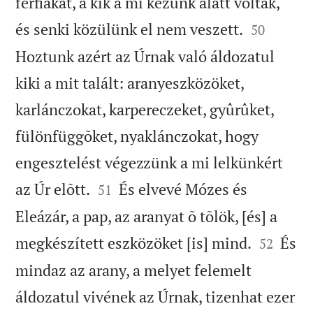
férfiakat, a kik a mi kezünk alatt voltak,


és senki közülünk el nem veszett.
50
Hoztunk azért az Úrnak való áldozatul
kiki a mit talált: aranyeszközöket,
karlánczokat, karpereczeket, gyûrûket,
fülönfüggõket, nyaklánczokat, hogy
engesztelést végezzünk a mi lelkünkért


az Úr elõtt.
És elvevé Mózes és
51
Eleázár, a pap, az aranyat õ tõlök, [és] a


megkészített eszközöket [is] mind.
És
52
mindaz az arany, a melyet felemelt
áldozatul vivének az Úrnak, tizenhat ezer