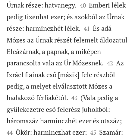


Úrnak része: hatvanegy.
Emberi lélek
40
pedig tizenhat ezer; és azokból az Úrnak


része: harminczhét lélek.
És adá
41
Mózes az Úrnak részét felemelt áldozatul
Eleázárnak, a papnak, a miképen


parancsolta vala az Úr Mózesnek.
Az
42
Izráel fiainak esõ [másik] fele részbõl
pedig, a melyet elválasztott Mózes a


hadakozó férfiakétól.
(Vala pedig a
43
gyülekezetre esõ felerész juhokból:


háromszáz harminczhét ezer és ötszáz;


Ökör: harminczhat ezer;
Szamár:
44
45