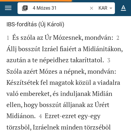
Ugrás a tartalomra
Igevers vagy szó ke
KAR
4 Mózes 31
IBS-fordítás (Új Károli)



És szóla az Úr Mózesnek, mondván:
1
2
Állj bosszút Izráel fiaiért a Midiánitákon,


azután a te népeidhez takaríttatol.
3
Szóla azért Mózes a népnek, mondván:
Készítsétek fel magatok közül a viadalra
való embereket, és induljanak Midián
ellen, hogy bosszút álljanak az Úrért


Midiánon.
Ezret-ezret egy-egy
4
törzsbõl, Izráelnek minden törzsébõl