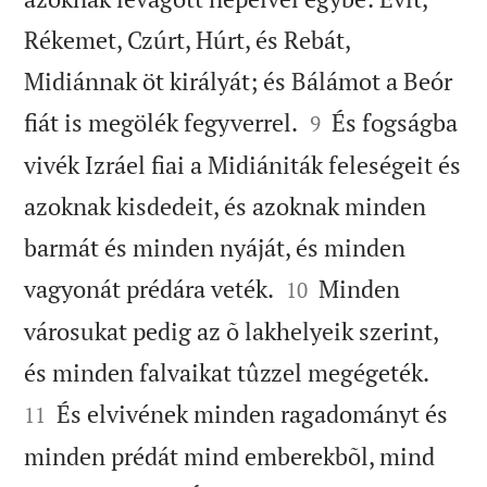
Rékemet, Czúrt, Húrt, és Rebát,
Midiánnak öt királyát; és Bálámot a Beór


fiát is megölék fegyverrel.
És fogságba
9
vivék Izráel fiai a Midiániták feleségeit és
azoknak kisdedeit, és azoknak minden
barmát és minden nyáját, és minden


vagyonát prédára veték.
Minden
10
városukat pedig az õ lakhelyeik szerint,


és minden falvaikat tûzzel megégeték.
És elvivének minden ragadományt és
11
minden prédát mind emberekbõl, mind