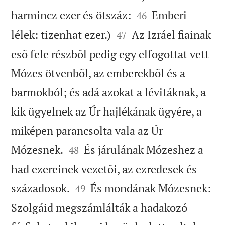


harmincz ezer és ötszáz:
Emberi
46


lélek: tizenhat ezer.)
Az Izráel fiainak
47
esõ fele részbõl pedig egy elfogottat vett
Mózes ötvenbõl, az emberekbõl és a
barmokból; és adá azokat a lévitáknak, a
kik ügyelnek az Úr hajlékának ügyére, a
miképen parancsolta vala az Úr


Mózesnek.
És járulának Mózeshez a
48
had ezereinek vezetõi, az ezredesek és


századosok.
És mondának Mózesnek:
49
Szolgáid megszámlálták a hadakozó