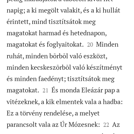
napig; a ki megölt valakit, és a ki hullát
érintett, mind tisztítsátok meg
magatokat harmad és hetednapon,


magatokat és foglyaitokat.
Minden
20
ruhát, minden bõrbõl való eszközt,
minden kecskeszõrbõl való készítményt
és minden faedényt; tisztítsátok meg


magatokat.
És monda Eleázár pap a
21
vitézeknek, a kik elmentek vala a hadba:
Ez a törvény rendelése, a melyet


parancsolt vala az Úr Mózesnek:
Az
22