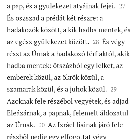


a pap, és a gyülekezet atyáinak fejei.
27
És oszszad a prédát két részre: a
hadakozók között, a kik hadba mentek, és


az egész gyülekezet között.
És végy
28
részt az Úrnak a hadakozó férfiaktól, akik
hadba mentek: ötszázból egy lelket, az
emberek közül, az ökrök közül, a


szamarak közül, és a juhok közül.
29
Azoknak fele részébõl vegyétek, és adjad
Eleázárnak, a papnak, felemelt áldozatul


az Úrnak.
Az Izráel fiainak járó fele
30
részbõl pedig egy elfogottat végy