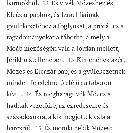


barmokból.
És vivék Mózeshez és
12
Eleázár paphoz, és Izráel fiainak
gyülekezetéhez a foglyokat, a prédát és a
ragadományokat a táborba, a mely a
Moáb mezõségén vala a Jordán mellett,


Jérikhó átellenében.
Kimenének azért
13
Mózes és Eleázár pap, és a gyülekezetnek
minden fejedelme õ eléjök a táboron


kívül.
És megharaguvék Mózes a
14
hadnak vezetõire, az ezredesekre és
századosokra, a kik megjöttek vala a


harczról.
És monda nékik Mózes:
15