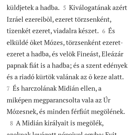


küldjetek a hadba.
Kiválogatának azért
5
Izráel ezereibõl, ezeret törzsenként,


tizenkét ezeret, viadalra készet.
És
6
elküldé õket Mózes, törzsenként ezeret-
ezeret a hadba, és velök Fineást, Eleázár
papnak fiát is a hadba; és a szent edények


és a riadó kürtök valának az õ keze alatt.
És harczolának Midián ellen, a
7
miképen megparancsolta vala az Úr

Mózesnek, és minden férfiút megölének.

A Midián királyait is megölék,
8
azoknak levágott népeivel egybe: Evit,