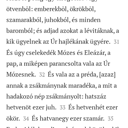
ötvenbõl: emberekbõl, ökrökbõl,
szamarakból, juhokból, és minden
baromból; és adjad azokat a lévitáknak, a


kik ügyelnek az Úr hajlékának ügyére.
31
És úgy cselekedék Mózes és Eleázár, a
pap, a miképen parancsolta vala az Úr


Mózesnek.
És vala az a préda, [azaz]
32
annak a zsákmánynak maradéka, a mit a
hadakozó nép zsákmányolt: hatszáz


hetvenöt ezer juh.
És hetvenhét ezer
33




ökör.
És hatvanegy ezer szamár.
34
35