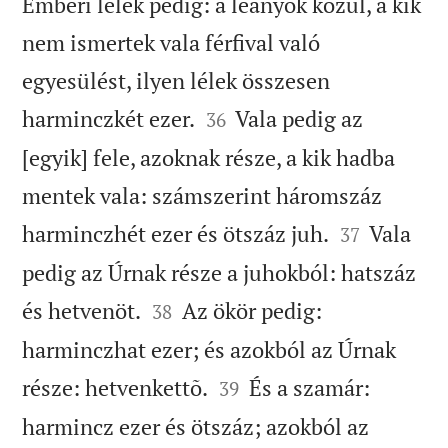
Emberi lélek pedig: a leányok közül, a kik
nem ismertek vala férfival való
egyesülést, ilyen lélek összesen


harminczkét ezer.
Vala pedig az
36
[egyik] fele, azoknak része, a kik hadba
mentek vala: számszerint háromszáz


harminczhét ezer és ötszáz juh.
Vala
37
pedig az Úrnak része a juhokból: hatszáz


és hetvenöt.
Az ökör pedig:
38
harminczhat ezer; és azokból az Úrnak


része: hetvenkettõ.
És a szamár:
39
harmincz ezer és ötszáz; azokból az