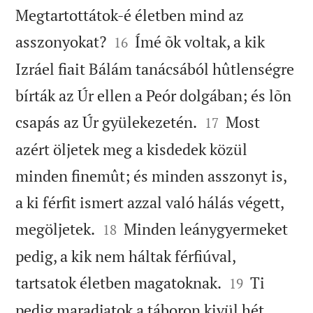
Megtartottátok-é életben mind az


asszonyokat?
Ímé õk voltak, a kik
16
Izráel fiait Bálám tanácsából hûtlenségre
bírták az Úr ellen a Peór dolgában; és lõn


csapás az Úr gyülekezetén.
Most
17
azért öljetek meg a kisdedek közül
minden finemût; és minden asszonyt is,
a ki férfit ismert azzal való hálás végett,


megöljetek.
Minden leánygyermeket
18
pedig, a kik nem háltak férfiúval,


tartsatok életben magatoknak.
Ti
19
pedig maradjatok a táboron kivül hét