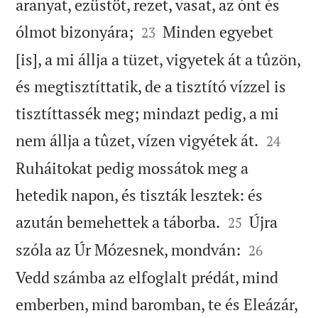
aranyat, ezüstöt, rezet, vasat, az ónt és


ólmot bizonyára;
Minden egyebet
23
[is], a mi állja a tüzet, vigyetek át a tûzön,
és megtisztíttatik, de a tisztító vízzel is
tisztíttassék meg; mindazt pedig, a mi


nem állja a tûzet, vízen vigyétek át.
24
Ruháitokat pedig mossátok meg a
hetedik napon, és tiszták lesztek: és


azután bemehettek a táborba.
Újra
25


szóla az Úr Mózesnek, mondván:
26
Vedd számba az elfoglalt prédát, mind
emberben, mind baromban, te és Eleázár,