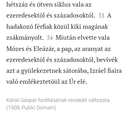
hétszáz és ötven siklus vala az


ezeredesektõl és századosoktól.
A
53
hadakozó férfiak közül kiki magának


zsákmányolt.
Miután elvette vala
54
Mózes és Eleázár, a pap, az aranyat az
ezeredesektõl és századosoktól, bevivék
azt a gyülekezetnek sátorába, Izráel fiaira

való emlékeztetõül az Úr elé.
Károli Gáspár fordításának revideált változata
(1908, Public Domain)