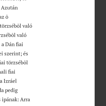
Azután
az õ
törzsébõl való
rzsébõl való
 a Dán fiai
i szerint; és
iai törzsébõl
ali fiai
a Izráel
a pedig
 ipának: Arra