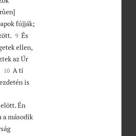
azok
rûen]
papok fújják;


ött.
És
9
getek ellen,
ztek az Úr


.
A ti
10
kezdetén is
elõtt. Én
n a második
yság