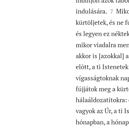
induljon azok tábor


indulására.
Mikor
7
kürtöljetek, és ne f
és legyen ez néktek
mikor viadalra ment
akkor is [azokkal] 
elõtt, a ti Istenete
vígasságtoknak napj
fújjátok meg a kürt
hálaáldozatitokra: 
vagyok az Úr, a ti I
hónapban, a hónapn