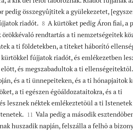
a, a kik dél felõl táboroznak. Riadót fújjanak 
 pedig összegyûjtitek a gyülekezetet, [egysze


újjatok riadót.
A kürtöket pedig Áron fiai, a 
8
 örökkévaló rendtartás a ti nemzetségeitek köz
ek a ti földetekben, a titeket háborító ellensé
a kürtökkel fújjatok riadót, és emlékezetben les
k elõtt, és megszabadultok a ti ellenségeitektõl
án, és a ti ünnepeiteken, és a ti hónapjaitok 
öket, a ti egészen égõáldozataitokra, és a ti
és lesznek néktek emlékeztetõül a ti Istenetek 


stenetek.
Vala pedig a második esztendõbe
11
ak huszadik napján, felszálla a felhõ a bizon