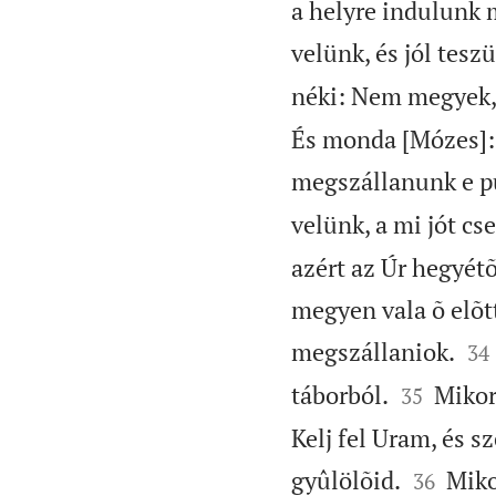
a helyre indulunk m
velünk, és jól teszü
néki: Nem megyek,
És monda [Mózes]: K
megszállanunk e p
velünk, a mi jót cs
azért az Úr hegyétõ
megyen vala õ elõt


megszállaniok.
34


táborból.
Mikor 
35
Kelj fel Uram, és sz


gyûlölõid.
Mikor
36