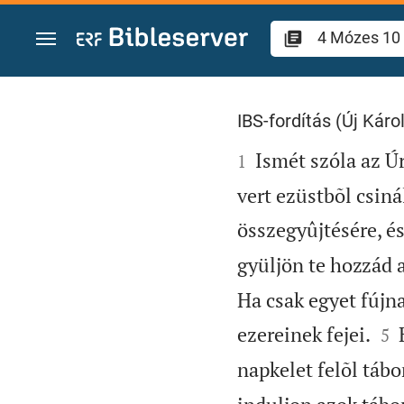
Ugrás a tartalomra
4 Mózes 10
IBS-fordítás (Új Károl

Ismét szóla az Ú
1
vert ezüstbõl csiná
összegyûjtésére, é
gyüljön te hozzád a
Ha csak egyet fújn


ezereinek fejei.
H
5
napkelet felõl táb