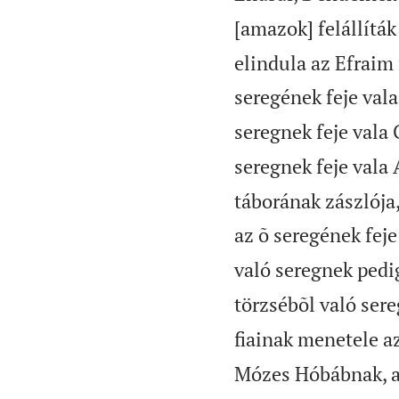
[amazok] felállíták
elindula az Efraim 
seregének feje val
seregnek feje vala 
seregnek feje vala 
táborának zászlója,
az õ seregének feje
való seregnek pedig
törzsébõl való sere
fiainak menetele a
Mózes Hóbábnak, a 