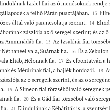
lindulának Izráel fiai az õ menésöknek rendje s


gállapodék a felhõ Párán pusztájában.
Elin
13


zes által való parancsolatja szerint.
Elind
14
 táborának zászlója az õ seregei szerint; és az 


 az Amminádáb fia.
Az Izsakhár fiai törzséb
15


 Néthanéel vala, Suárnak fia.
És a Zebulon 
16


vala Eliáb, Hélonnak fia.
És elbontatván a h
17


ak és Mérárinak fiai, a hajlék hordozói.
Az
18
ászlója az õ seregeik szerint, és az õ seregéne


ia.
A Simeon fiai törzsébõl való seregnek pe
19


inak fia.
És a Gád fiai törzsébõl való sereg
20


fia.
Elindulának a Kéhátiták is, a szentség 
21