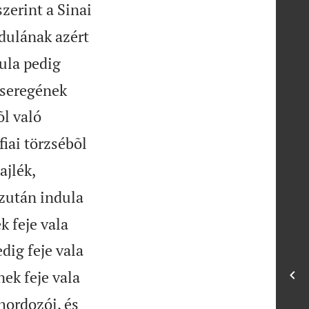
zerint a Sinai
dulának azért
ula pedig
õ seregének
õl való
fiai törzsébõl
ajlék,
után indula
k feje vala
dig feje vala
nek feje vala
hordozói, és