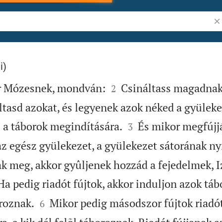
Ig
i)


r Mózesnek, mondván:
Csináltass magadnak 
2
ltasd azokat, és legyenek azok néked a gyülek


s a táborok megindítására.
És mikor megfújjá
3
z egész gyülekezet, a gyülekezet sátorának nyí
ak meg, akkor gyûljenek hozzád a fejedelmek, I
a pedig riadót fújtok, akkor induljon azok tábo


oroznak.
Mikor pedig másodszor fújtok riadót
6