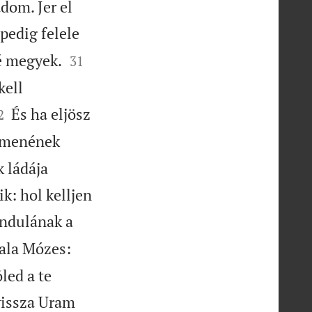
dom. Jer el
pedig felele


é megyek.
31
kell

És ha eljösz
2
menének
k ládája
k: hol kelljen
indulának a
vala Mózes:
õled a te
vissza Uram