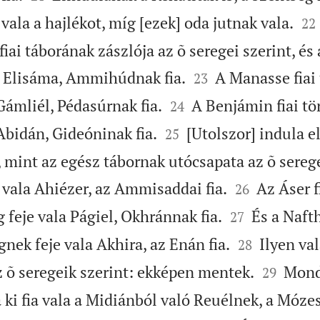


 vala a hajlékot, míg [ezek] oda jutnak vala.
22
fiai táborának zászlója az õ seregei szerint, és 


a Elisáma, Ammihúdnak fia.
A Manasse fiai 
23


Gámliél, Pédasúrnak fia.
A Benjámin fiai tö
24


Abidán, Gideóninak fia.
[Utolszor] indula el
25
 mint az egész tábornak utócsapata az õ serege


 vala Ahiézer, az Ammisaddai fia.
Az Áser f
26


 feje vala Págiel, Okhránnak fia.
És a Nafth
27


gnek feje vala Akhira, az Enán fia.
Ilyen val
28


z õ seregeik szerint: ekképen mentek.
Mond
29
ki fia vala a Midiánból való Reuélnek, a Mózes