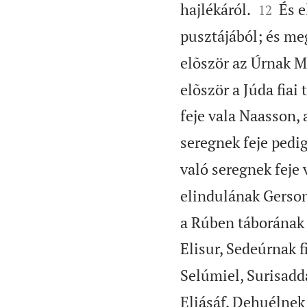


hajlékáról.
És e
12
pusztájából; és me
elõször az Úrnak Mó
elõször a Júda fiai
feje vala Naasson,
seregnek feje pedig
való seregnek feje 
elindulának Gersonn
a Rúben táborának z
Elisur, Sedeúrnak f
Selúmiel, Surisadda
Eliásáf, Dehuélnek 