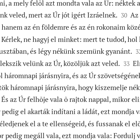
i, a mely felõl azt mondta vala az Úr: néktek a


nk veled, mert az Úr jót igért Izráelnek.
Az 
30
 hanem az én földemre és az én rokonaim köz
érlek, ne hagyj el minket: mert te tudod, hol 

usztában, és légy nékünk szemünk gyanánt.
3


elekszik velünk az Úr, közöljük azt veled.
El
33
l háromnapi járásnyira, és az Úr szövetségéne
tök háromnapi járásnyira, hogy kiszemelje néki
És az Úr felhõje vala õ rajtok nappal, mikor el
pedig el akarták indítani a ládát, ezt mondja 
éledjenek el a te ellenségeid, és fussanak el el
 pedig megáll vala, ezt mondja vala: Fordulj 