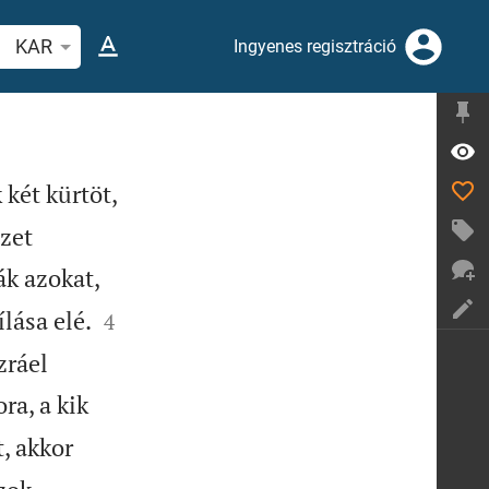
evers vagy szó keresése
KAR
Ingyenes regisztráció
két kürtöt,
ezet
k azokat,


lása elé.
4
zráel
ra, a kik
, akkor