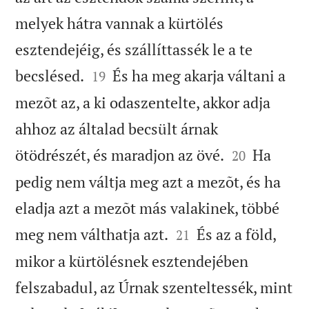
melyek hátra vannak a kürtölés
esztendejéig, és szállíttassék le a te


becslésed.
És ha meg akarja váltani a
19
mezõt az, a ki odaszentelte, akkor adja
ahhoz az általad becsült árnak


ötödrészét, és maradjon az övé.
Ha
20
pedig nem váltja meg azt a mezõt, és ha
eladja azt a mezõt más valakinek, többé


meg nem válthatja azt.
És az a föld,
21
mikor a kürtölésnek esztendejében
felszabadul, az Úrnak szenteltessék, mint