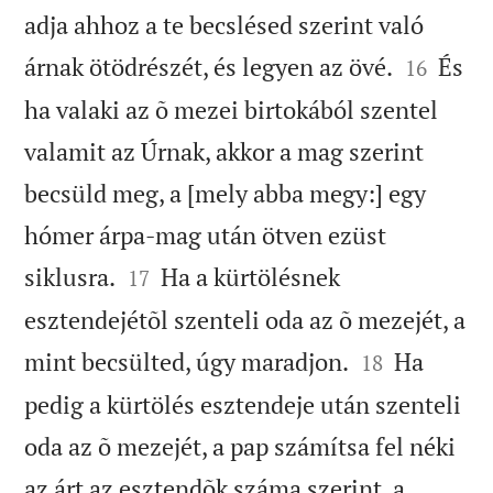
adja ahhoz a te becslésed szerint való


árnak ötödrészét, és legyen az övé.
És
16
ha valaki az õ mezei birtokából szentel
valamit az Úrnak, akkor a mag szerint
becsüld meg, a [mely abba megy:] egy
hómer árpa-mag után ötven ezüst


siklusra.
Ha a kürtölésnek
17
esztendejétõl szenteli oda az õ mezejét, a


mint becsülted, úgy maradjon.
Ha
18
pedig a kürtölés esztendeje után szenteli
oda az õ mezejét, a pap számítsa fel néki
az árt az esztendõk száma szerint, a