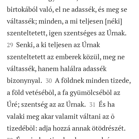
birtokából való, el ne adassék, és meg se
váltassék; minden, a mi teljesen [néki]


szenteltetett, igen szentséges az Úrnak.
Senki, a ki teljesen az Úrnak
29
szenteltetett az emberek közül, meg ne
váltassék, hanem halálra adassék


bizonynyal.
A földnek minden tizede,
30
a föld vetésébõl, a fa gyümölcsébõl az


Úré; szentség az az Úrnak.
És ha
31
valaki meg akar valamit váltani az õ


tizedébõl: adja hozzá annak ötödrészét.