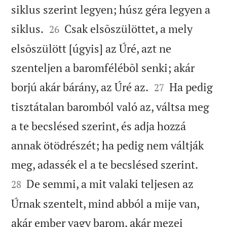
siklus szerint legyen; húsz géra legyen a


siklus.
Csak elsõszülöttet, a mely
26
elsõszülött [úgyis] az Úré, azt ne
szenteljen a baromfélébõl senki; akár


borjú akár bárány, az Úré az.
Ha pedig
27
tisztátalan baromból való az, váltsa meg
a te becslésed szerint, és adja hozzá
annak ötödrészét; ha pedig nem váltják


meg, adassék el a te becslésed szerint.
De semmi, a mit valaki teljesen az
28
Úrnak szentelt, mind abból a mije van,
akár ember vagy barom, akár mezei