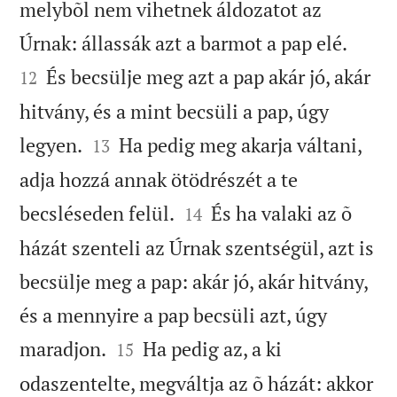
melybõl nem vihetnek áldozatot az


Úrnak: állassák azt a barmot a pap elé.
És becsülje meg azt a pap akár jó, akár
12
hitvány, és a mint becsüli a pap, úgy


legyen.
Ha pedig meg akarja váltani,
13
adja hozzá annak ötödrészét a te


becsléseden felül.
És ha valaki az õ
14
házát szenteli az Úrnak szentségül, azt is
becsülje meg a pap: akár jó, akár hitvány,
és a mennyire a pap becsüli azt, úgy


maradjon.
Ha pedig az, a ki
15
odaszentelte, megváltja az õ házát: akkor