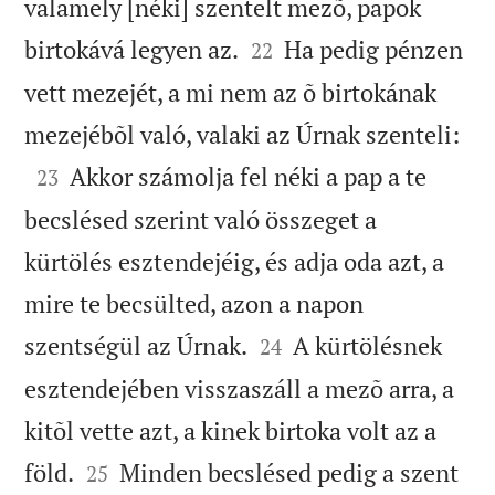
valamely [néki] szentelt mezõ, papok


birtokává legyen az.
Ha pedig pénzen
22
vett mezejét, a mi nem az õ birtokának

mezejébõl való, valaki az Úrnak szenteli:

Akkor számolja fel néki a pap a te
23
becslésed szerint való összeget a
kürtölés esztendejéig, és adja oda azt, a
mire te becsülted, azon a napon


szentségül az Úrnak.
A kürtölésnek
24
esztendejében visszaszáll a mezõ arra, a
kitõl vette azt, a kinek birtoka volt az a


föld.
Minden becslésed pedig a szent
25