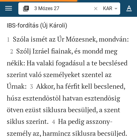
Ugrás a tartalomra
Igevers vagy szó ke
KAR
3 Mózes 27
IBS-fordítás (Új Károli)


Szóla ismét az Úr Mózesnek, mondván:
1

Szólj Izráel fiainak, és mondd meg
2
nékik: Ha valaki fogadásul a te becslésed
szerint való személyeket szentel az


Úrnak:
Akkor, ha férfit kell becslened,
3
húsz esztendõstõl hatvan esztendõsig
ötven ezüst siklusra becsüljed, a szent


siklus szerint.
Ha pedig asszony-
4

személy az, harmincz siklusra becsüljed.