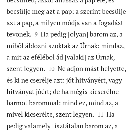
becsülje meg azt a pap; a szerint becsülje
azt a pap, a milyen módja van a fogadást


tevõnek.
Ha pedig [olyan] barom az, a
9
mibõl áldozni szoktak az Úrnak: mindaz,
a mit az efélébõl ád [valaki] az Úrnak,


szent legyen.
Ne adjon mást helyette,
10
és ki ne cserélje azt: jót hitványért, vagy
hitványat jóért; de ha mégis kicserélne
barmot barommal: mind ez, mind az, a


mivel kicserélte, szent legyen.
Ha
11
pedig valamely tisztátalan barom az, a