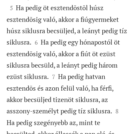

Ha pedig öt esztendõstõl húsz
5
esztendõsig való, akkor a fiúgyermeket
húsz siklusra becsüljed, a leányt pedig tíz


siklusra.
Ha pedig egy hónapostól öt
6
esztendõsig való, akkor a fiút öt ezüst
siklusra becsüld, a leányt pedig három


ezüst siklusra.
Ha pedig hatvan
7
esztendõs és azon felül való, ha férfi,
akkor becsüljed tizenöt siklusra, az


asszony-személyt pedig tíz siklusra.
8
Ha pedig szegényebb az, mint te
becsülted, akkor állassák a pap elé, és