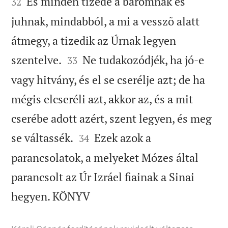
És minden tizede a baromnak és
32
juhnak, mindabból, a mi a vesszõ alatt
átmegy, a tizedik az Úrnak legyen


szentelve.
Ne tudakozódjék, ha jó-e
33
vagy hitvány, és el se cserélje azt; de ha
mégis elcseréli azt, akkor az, és a mit
cserébe adott azért, szent legyen, és meg


se váltassék.
Ezek azok a
34
parancsolatok, a melyeket Mózes által
parancsolt az Úr Izráel fiainak a Sinai

hegyen. KÖNYV