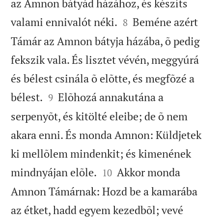
az Amnon bátyád házához, és készíts


valami ennivalót néki.
Beméne azért
8
Támár az Amnon bátyja házába, õ pedig
fekszik vala. És lisztet vévén, meggyúrá
és bélest csinála õ elõtte, és megfõzé a


bélest.
Elõhozá annakutána a
9
serpenyõt, és kitölté eleibe; de õ nem
akara enni. És monda Amnon: Küldjetek
ki mellõlem mindenkit; és kimenének


mindnyájan elõle.
Akkor monda
10
Amnon Támárnak: Hozd be a kamarába
az étket, hadd egyem kezedbõl; vevé