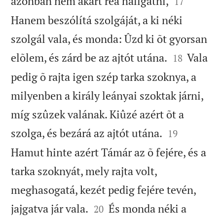


azonban nem akart reá hallgatni,
17
Hanem beszólítá szolgáját, a ki néki
szolgál vala, és monda: Ûzd ki õt gyorsan


elõlem, és zárd be az ajtót utána.
Vala
18
pedig õ rajta igen szép tarka szoknya, a
milyenben a király leányai szoktak járni,
míg szûzek valának. Kiûzé azért õt a


szolga, és bezárá az ajtót utána.
19
Hamut hinte azért Támár az õ fejére, és a
tarka szoknyát, mely rajta volt,
meghasogatá, kezét pedig fejére tevén,


jajgatva jár vala.
És monda néki a
20