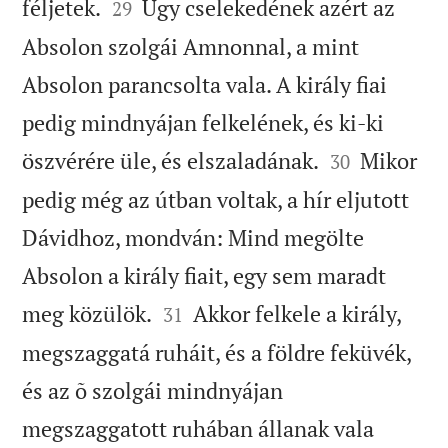


féljetek.
Úgy cselekedének azért az
29
Absolon szolgái Amnonnal, a mint
Absolon parancsolta vala. A király fiai
pedig mindnyájan felkelének, és ki-ki


öszvérére üle, és elszaladának.
Mikor
30
pedig még az útban voltak, a hír eljutott
Dávidhoz, mondván: Mind megölte
Absolon a király fiait, egy sem maradt


meg közülök.
Akkor felkele a király,
31
megszaggatá ruháit, és a földre feküvék,
és az õ szolgái mindnyájan
megszaggatott ruhában állanak vala