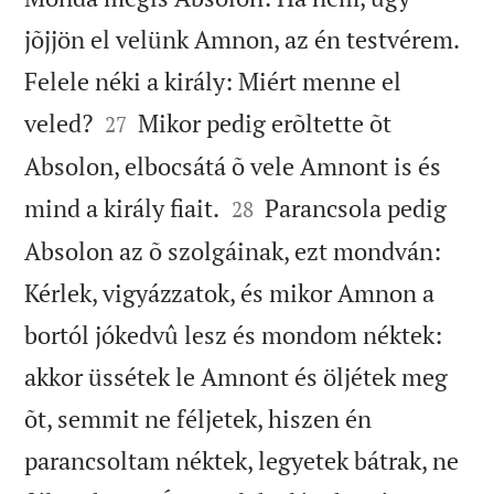
jõjjön el velünk Amnon, az én testvérem.
Felele néki a király: Miért menne el


veled?
Mikor pedig erõltette õt
27
Absolon, elbocsátá õ vele Amnont is és


mind a király fiait.
Parancsola pedig
28
Absolon az õ szolgáinak, ezt mondván:
Kérlek, vigyázzatok, és mikor Amnon a
bortól jókedvû lesz és mondom néktek:
akkor üssétek le Amnont és öljétek meg
õt, semmit ne féljetek, hiszen én
parancsoltam néktek, legyetek bátrak, ne