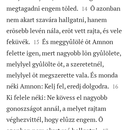


megtagadni engem tõled.
Õ azonban
14
nem akart szavára hallgatni, hanem
erõsebb levén nála, erõt vett rajta, és vele


feküvék.
És meggyûlölé õt Amnon
15
felette igen, mert nagyobb lõn gyûlölete,
melylyel gyûlölte õt, a szeretetnél,
melylyel õt megszerette vala. És monda


néki Amnon: Kelj fel, eredj dolgodra.
16
Ki felele néki: Ne kövess el nagyobb
gonoszságot annál, a melyet rajtam
véghezvittél, hogy elûzz engem. Õ