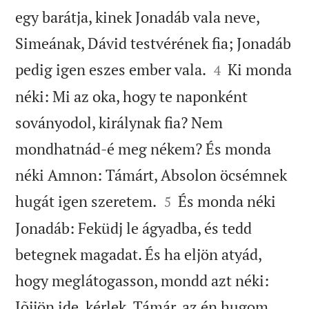
egy barátja, kinek Jonadáb vala neve,
Simeának, Dávid testvérének fia; Jonadáb


pedig igen eszes ember vala.
Ki monda
4
néki: Mi az oka, hogy te naponként
soványodol, királynak fia? Nem
mondhatnád-é meg nékem? És monda
néki Amnon: Támárt, Absolon öcsémnek


hugát igen szeretem.
És monda néki
5
Jonadáb: Feküdj le ágyadba, és tedd
betegnek magadat. És ha eljön atyád,
hogy meglátogasson, mondd azt néki:
Jõjjön ide, kérlek, Támár, az én hugom,