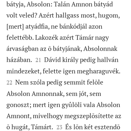
bátyja, Absolon: Talán Amnon bátyád
volt veled? Azért hallgass most, hugom,
[mert] atyádfia, ne bánkódjál azon
felettébb. Lakozék azért Támár nagy
árvaságban az õ bátyjának, Absolonnak


házában.
Dávid király pedig hallván
21


mindezeket, felette igen megharaguvék.
Nem szóla pedig semmit felõle
22
Absolon Amnonnak, sem jót, sem
gonoszt; mert igen gyûlöli vala Absolon
Amnont, mivelhogy megszeplõsítette az


õ hugát, Támárt.
És lõn két esztendõ
23