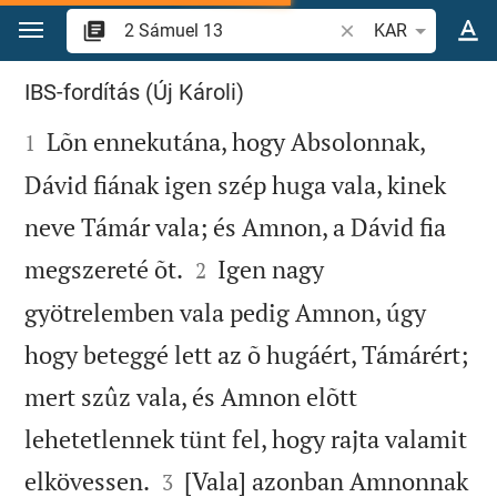
Ugrás a tartalomra
Igevers vagy szó ke
KAR
2 Sámuel 13
IBS-fordítás (Új Károli)

Lõn ennekutána, hogy Absolonnak,
1
Dávid fiának igen szép huga vala, kinek
neve Támár vala; és Amnon, a Dávid fia


megszereté õt.
Igen nagy
2
gyötrelemben vala pedig Amnon, úgy
hogy beteggé lett az õ hugáért, Támárért;
mert szûz vala, és Amnon elõtt
lehetetlennek tünt fel, hogy rajta valamit


elkövessen.
[Vala] azonban Amnonnak
3