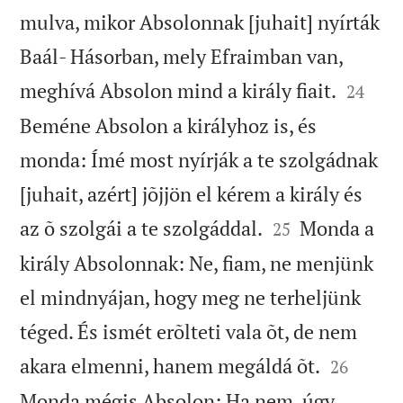
mulva, mikor Absolonnak [juhait] nyírták
Baál- Hásorban, mely Efraimban van,


meghívá Absolon mind a király fiait.
24
Beméne Absolon a királyhoz is, és
monda: Ímé most nyírják a te szolgádnak
[juhait, azért] jõjjön el kérem a király és


az õ szolgái a te szolgáddal.
Monda a
25
király Absolonnak: Ne, fiam, ne menjünk
el mindnyájan, hogy meg ne terheljünk
téged. És ismét erõlteti vala õt, de nem


akara elmenni, hanem megáldá õt.
26
Monda mégis Absolon: Ha nem, úgy