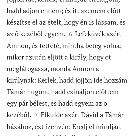
hadd adjon ennem; és itt szemem elõtt
készítse el az ételt, hogy én is lássam, és


az õ kezébõl egyem.
Lefeküvék azért
6
Amnon, és tetteté, mintha beteg volna;
mikor azután eljött a király, hogy õt
meglátogassa, monda Amnon a
királynak: Kérlek, hadd jõjjön ide hozzám
Támár hugom, hadd csináljon elõttem
egy pár bélest, és hadd egyem az õ


kezébõl.
Elkülde azért Dávid a Támár
7
házához, ezt izenvén: Eredj el mindjárt