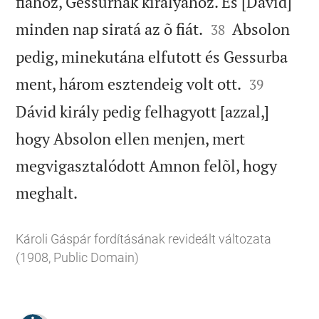
fiához, Gessurnak királyához. És [Dávid]


minden nap siratá az õ fiát.
Absolon
38
pedig, minekutána elfutott és Gessurba


ment, három esztendeig volt ott.
39
Dávid király pedig felhagyott [azzal,]
hogy Absolon ellen menjen, mert
megvigasztalódott Amnon felõl, hogy

meghalt.
Károli Gáspár fordításának revideált változata
(1908, Public Domain)