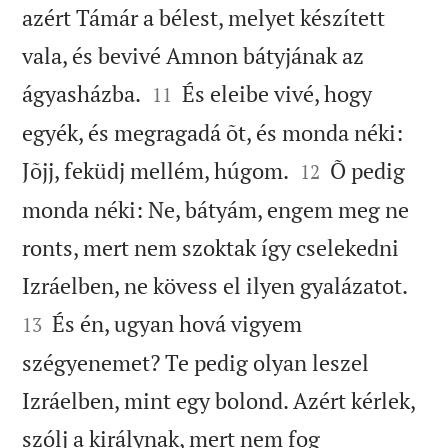
azért Támár a bélest, melyet készített
vala, és bevivé Amnon bátyjának az


ágyasházba.
És eleibe vivé, hogy
11
egyék, és megragadá õt, és monda néki:


Jõjj, feküdj mellém, húgom.
Õ pedig
12
monda néki: Ne, bátyám, engem meg ne
ronts, mert nem szoktak így cselekedni


Izráelben, ne kövess el ilyen gyalázatot.
És én, ugyan hová vigyem
13
szégyenemet? Te pedig olyan leszel
Izráelben, mint egy bolond. Azért kérlek,
szólj a királynak, mert nem fog