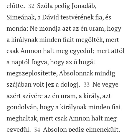


elõtte.
Szóla pedig Jonadáb,
32
Simeának, a Dávid testvérének fia, és
monda: Ne mondja azt az én uram, hogy
a királynak minden fiait megölték, mert
csak Amnon halt meg egyedül; mert attól
a naptól fogva, hogy az õ hugát
megszeplõsítette, Absolonnak mindig


szájában volt [ez a dolog].
Ne vegye
33
azért szívére az én uram, a király, azt
gondolván, hogy a királynak minden fiai
meghaltak, mert csak Amnon halt meg


egyedül.
Absolon pedig elmenekült.
34