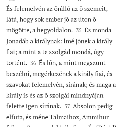
És felemelvén az õrálló az õ szemeit,
látá, hogy sok ember jõ az úton õ


mögötte, a hegyoldalon.
És monda
35
Jonadáb a királynak: Ímé jõnek a király
fiai; a mint a te szolgád mondá, úgy


történt.
És lõn, a mint megszünt
36
beszélni, megérkezének a király fiai, és
szavokat felemelvén, sírának; és maga a
király is és az õ szolgái mindnyájan


felette igen sírának.
Absolon pedig
37
elfuta, és méne Talmaihoz, Ammihur