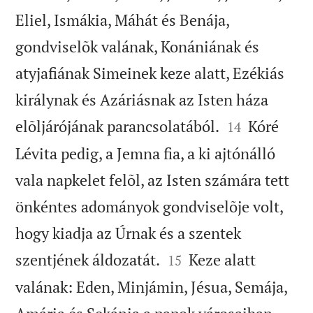
Eliel, Ismákia, Máhát és Benája,
gondviselõk valának, Konániának és
atyjafiának Simeinek keze alatt, Ezékiás
királynak és Azáriásnak az Isten háza


elõljárójának parancsolatából.
Kóré
14
Lévita pedig, a Jemna fia, a ki ajtónálló
vala napkelet felõl, az Isten számára tett
önkéntes adományok gondviselõje volt,
hogy kiadja az Úrnak és a szentek


szentjének áldozatát.
Keze alatt
15
valának: Eden, Minjámin, Jésua, Semája,