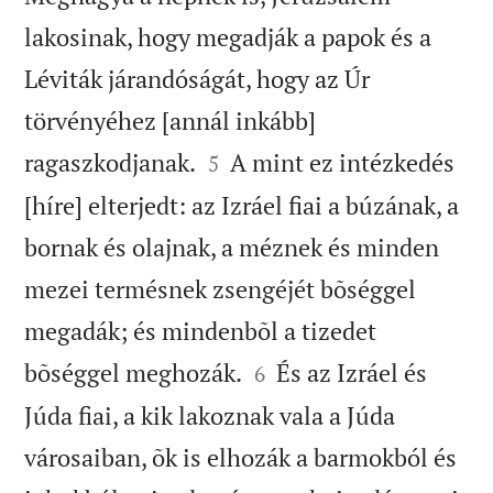
lakosinak, hogy megadják a papok és a
Léviták járandóságát, hogy az Úr
törvényéhez [annál inkább]


ragaszkodjanak.
A mint ez intézkedés
5
[híre] elterjedt: az Izráel fiai a búzának, a
bornak és olajnak, a méznek és minden
mezei termésnek zsengéjét bõséggel
megadák; és mindenbõl a tizedet


bõséggel meghozák.
És az Izráel és
6
Júda fiai, a kik lakoznak vala a Júda
városaiban, õk is elhozák a barmokból és