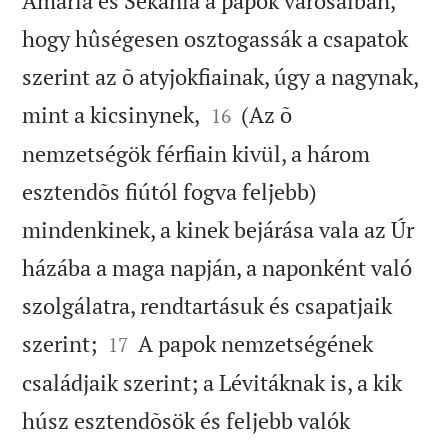
Amária és Sekánia a papok városaiban,
hogy hûségesen osztogassák a csapatok
szerint az õ atyjokfiainak, úgy a nagynak,


mint a kicsinynek,
(Az õ
16
nemzetségök férfiain kivül, a három
esztendõs fiútól fogva feljebb)
mindenkinek, a kinek bejárása vala az Úr
házába a maga napján, a naponként való
szolgálatra, rendtartásuk és csapatjaik


szerint;
A papok nemzetségének
17
családjaik szerint; a Lévitáknak is, a kik
húsz esztendõsök és feljebb valók