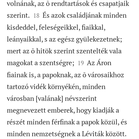
volnának, az õ rendtartások és csapatjaik


szerint.
És azok családjának minden
18
kisdeddel, feleségeikkel, fiaikkal,
leányaikkal, s az egész gyülekezetnek;
mert az õ hitök szerint szentelték vala


magokat a szentségre;
Az Áron
19
fiainak is, a papoknak, az õ városaikhoz
tartozó vidék környékén, minden
városban [valának] névszerint
megnevezett emberek, hogy kiadják a
részét minden férfinak a papok közül, és


minden nemzetségnek a Léviták között.