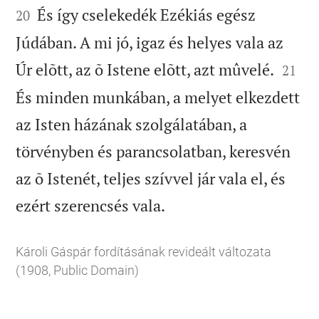
És így cselekedék Ezékiás egész
20
Júdában. A mi jó, igaz és helyes vala az


Úr elõtt, az õ Istene elõtt, azt mûvelé.
21
És minden munkában, a melyet elkezdett
az Isten házának szolgálatában, a
törvényben és parancsolatban, keresvén
az õ Istenét, teljes szívvel jár vala el, és

ezért szerencsés vala.
Károli Gáspár fordításának revideált változata
(1908, Public Domain)