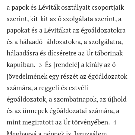
a papok és Léviták osztályait csoportjaik
szerint, kit-kit az õ szolgálata szerint, a
papokat és a Lévitákat az égõáldozatokra
és a hálaadó- áldozatokra, a szolgálatra,
hálaadásra és dícséretre az Úr táborinak


kapuiban.
És [rendelé] a király az õ
3
jövedelmének egy részét az égõáldozatok
számára, a reggeli és estvéli
égõáldozatok, a szombatnapok, az újhold
és az ünnepek égõáldozatai számára, a


mint megiratott az Úr törvényében.
4
Meghagyá a népnek is, Jeruzsálem