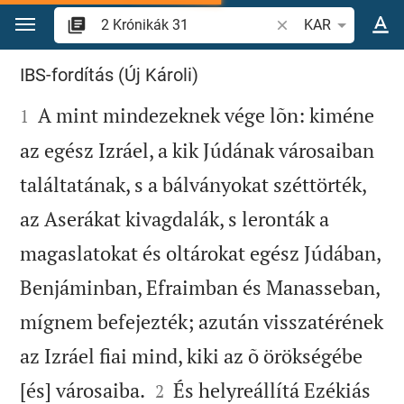
Ugrás a tartalomra
Igevers vagy szó ke
KAR
2 Krónikák 31
IBS-fordítás (Új Károli)

A mint mindezeknek vége lõn: kiméne
1
az egész Izráel, a kik Júdának városaiban
találtatának, s a bálványokat széttörték,
az Aserákat kivagdalák, s leronták a
magaslatokat és oltárokat egész Júdában,
Benjáminban, Efraimban és Manasseban,
mígnem befejezték; azután visszatérének
az Izráel fiai mind, kiki az õ örökségébe


[és] városaiba.
És helyreállítá Ezékiás
2