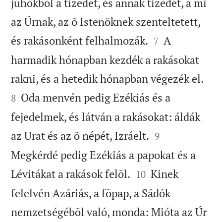
juhokból a tizedet, és annak tizedét, a mi
az Úrnak, az õ Istenöknek szenteltetett,


és rakásonként felhalmozák.
A
7
harmadik hónapban kezdék a rakásokat


rakni, és a hetedik hónapban végezék el.
Oda menvén pedig Ezékiás és a
8
fejedelmek, és látván a rakásokat: áldák


az Urat és az õ népét, Izráelt.
9
Megkérdé pedig Ezékiás a papokat és a


Lévitákat a rakások felõl.
Kinek
10
felelvén Azáriás, a fõpap, a Sádók
nemzetségébõl való, monda: Mióta az Úr