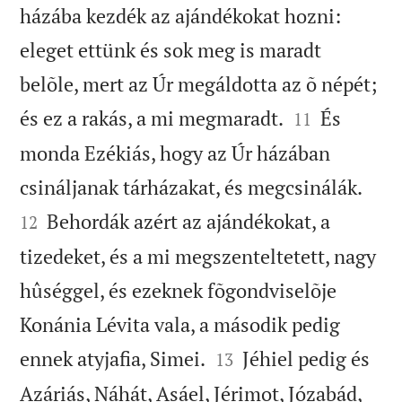
házába kezdék az ajándékokat hozni:
eleget ettünk és sok meg is maradt
belõle, mert az Úr megáldotta az õ népét;


és ez a rakás, a mi megmaradt.
És
11
monda Ezékiás, hogy az Úr házában


csináljanak tárházakat, és megcsinálák.
Behordák azért az ajándékokat, a
12
tizedeket, és a mi megszenteltetett, nagy
hûséggel, és ezeknek fõgondviselõje
Konánia Lévita vala, a második pedig


ennek atyjafia, Simei.
Jéhiel pedig és
13
Azáriás, Náhát, Asáel, Jérimot, Józabád,