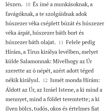


lészen.
És ímé a munkásoknak, a
10
favágóknak, a te szolgáidnak adok
húszezer véka cséplett búzát és húszezer
véka árpát, húszezer báth bort és


húszezer báth olajat.
Felele pedig
11
Hírám, a Tírus királya levélben, melyet
külde Salamonnak: Mivelhogy az Úr
szerette az õ népét, azért adott téged


nékik királyul.
Ismét monda Hírám:
12
Áldott az Úr, az Izráel Istene, a ki mind a
mennyet, mind a földet teremtette; a ki
ilyen bölcs, tudós, okos és értelmes fiat