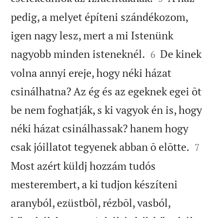
pedig, a melyet építeni szándékozom,
igen nagy lesz, mert a mi Istenünk


nagyobb minden isteneknél.
De kinek
6
volna annyi ereje, hogy néki házat
csinálhatna? Az ég és az egeknek egei õt
be nem foghatják, s ki vagyok én is, hogy
néki házat csinálhassak? hanem hogy


csak jóillatot tegyenek abban õ elõtte.
7
Most azért küldj hozzám tudós
mesterembert, a ki tudjon készíteni
aranyból, ezüstbõl, rézbõl, vasból,