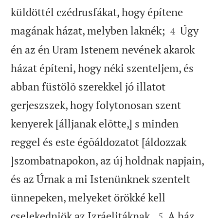
küldöttél czédrusfákat, hogy építene


magának házat, melyben laknék;
Úgy
4
én az én Uram Istenem nevének akarok
házat építeni, hogy néki szenteljem, és
abban füstölõ szerekkel jó illatot
gerjeszszek, hogy folytonosan szent
kenyerek [álljanak elõtte,] s minden
reggel és este égõáldozatot [áldozzak
]szombatnapokon, az új holdnak napjain,
és az Úrnak a mi Istenünknek szentelt
ünnepeken, melyeket örökké kell


cselekedniök az Izráelitáknak.
A ház
5