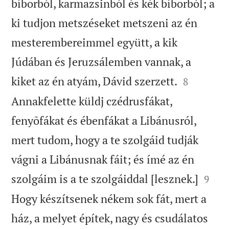
bíborból, karmazsinból és kék bíborból; a
ki tudjon metszéseket metszeni az én
mesterembereimmel együtt, a kik
Júdában és Jeruzsálemben vannak, a


kiket az én atyám, Dávid szerzett.
8
Annakfelette küldj czédrusfákat,
fenyõfákat és ébenfákat a Libánusról,
mert tudom, hogy a te szolgáid tudják
vágni a Libánusnak fáit; és ímé az én


szolgáim is a te szolgáiddal [lesznek.]
9
Hogy készítsenek nékem sok fát, mert a
ház, a melyet építek, nagy és csudálatos