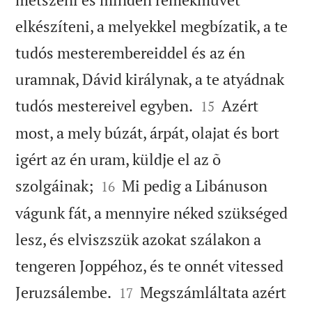
elkészíteni, a melyekkel megbízatik, a te
tudós mesterembereiddel és az én
uramnak, Dávid királynak, a te atyádnak


tudós mestereivel egyben.
Azért
15
most, a mely búzát, árpát, olajat és bort
igért az én uram, küldje el az õ


szolgáinak;
Mi pedig a Libánuson
16
vágunk fát, a mennyire néked szükséged
lesz, és elviszszük azokat szálakon a
tengeren Joppéhoz, és te onnét vitessed


Jeruzsálembe.
Megszámláltata azért
17