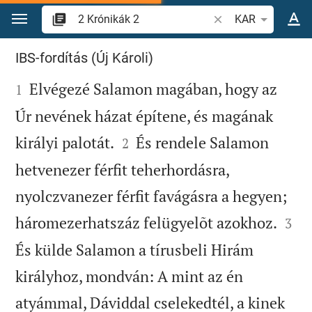
Ugrás a tartalomra
Igevers vagy szó ke
KAR
2 Krónikák 2
IBS-fordítás (Új Károli)

Elvégezé Salamon magában, hogy az
1
Úr nevének házat építene, és magának


királyi palotát.
És rendele Salamon
2
hetvenezer férfit teherhordásra,
nyolczvanezer férfit favágásra a hegyen;


háromezerhatszáz felügyelõt azokhoz.
3
És külde Salamon a tírusbeli Hirám
királyhoz, mondván: A mint az én
atyámmal, Dáviddal cselekedtél, a kinek