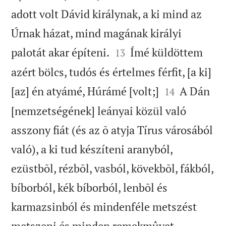
adott volt Dávid királynak, a ki mind az
Úrnak házat, mind magának királyi


palotát akar építeni.
Ímé küldöttem
13
azért bölcs, tudós és értelmes férfit, [a ki]


[az] én atyámé, Húrámé [volt;]
A Dán
14
[nemzetségének] leányai közül való
asszony fiát (és az õ atyja Tírus városából
való), a ki tud készíteni aranyból,
ezüstbõl, rézbõl, vasból, kövekbõl, fákból,
bíborból, kék bíborból, lenbõl és
karmazsinból és mindenféle metszést
metszeni és minden remekmûvet