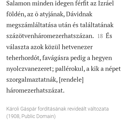
Salamon minden idegen férfit az Izráel
földén, az õ atyjának, Dávidnak
megszámláltatása után és találtatának


százötvenháromezerhatszázan.
És
18
választa azok közül hetvenezer
teherhordót, favágásra pedig a hegyen
nyolczvanezeret; pallérokul, a kik a népet
szorgalmaztatnák, [rendele]

háromezerhatszázat.
Károli Gáspár fordításának revideált változata
(1908, Public Domain)