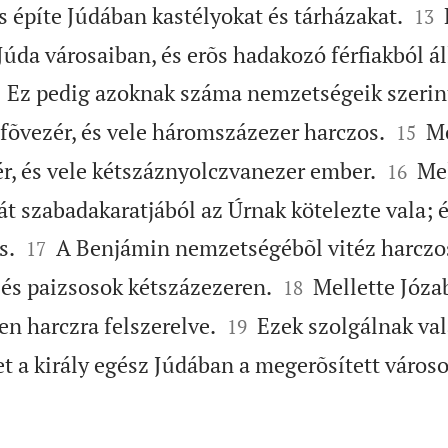


s építe Júdában kastélyokat és tárházakat.
13
úda városaiban, és erõs hadakozó férfiakból ál
Ez pedig azoknak száma nemzetségeik szerin


 fõvezér, és vele háromszázezer harczos.
Me
15


ér, és vele kétszáznyolczvanezer ember.
Mel
16
agát szabadakaratjából az Úrnak kötelezte vala; é


s.
A Benjámin nemzetségébõl vitéz harczos
17


 és paizsosok kétszázezeren.
Mellette Józab
18


n harczra felszerelve.
Ezek szolgálnak val
19
et a király egész Júdában a megerõsített város