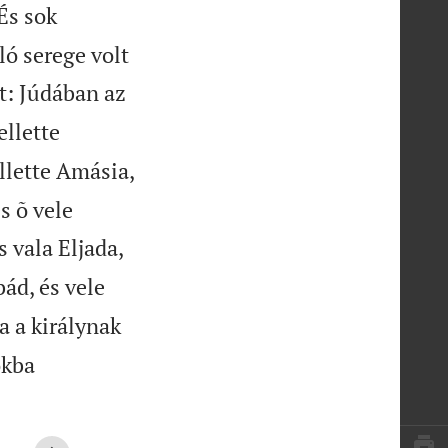
És sok
ló serege volt
t: Júdában az
llette
lette Amásia,
s õ vele
 vala Eljada,
ád, és vele
a a királynak
okba