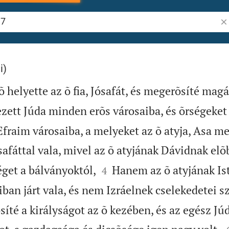
Ig
i)
helyette az õ fia, Jósafát, és megerõsíté magát
zett Júda minden erõs városaiba, és õrségeket
Efraim városaiba, a melyeket az õ atyja, Asa m
afáttal vala, mivel az õ atyjának Dávidnak elõb


éget a bálványoktól,
Hanem az õ atyjának Ist
4
iban járt vala, és nem Izráelnek cselekedetei sz
íté a királyságot az õ kezében, és az egész Jú