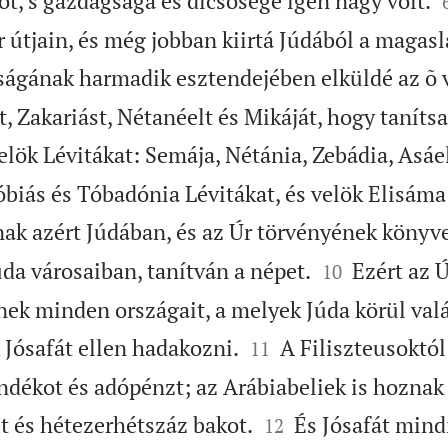
ot, s gazdagsága és dicsõsége igen nagy volt.
 útjain, és még jobban kiirtá Júdából a magasl
ságának harmadik esztendejében elküldé az õ 
, Zakariást, Nétanéelt és Mikáját, hogy taníts
elök Lévitákat: Semája, Nétánia, Zebádia, Asáe
óbiás és Tóbadónia Lévitákat, és velök Elisáma
ak azért Júdában, és az Úr törvényének könyve


úda városaiban, tanítván a népet.
Ezért az Ú
10
nek minden országait, a melyek Júda körül valá


Jósafát ellen hadakozni.
A Filiszteusoktól
11
ndékot és adópénzt; az Arábiabeliek is hoznak 


t és hétezerhétszáz bakot.
És Jósafát mind
12