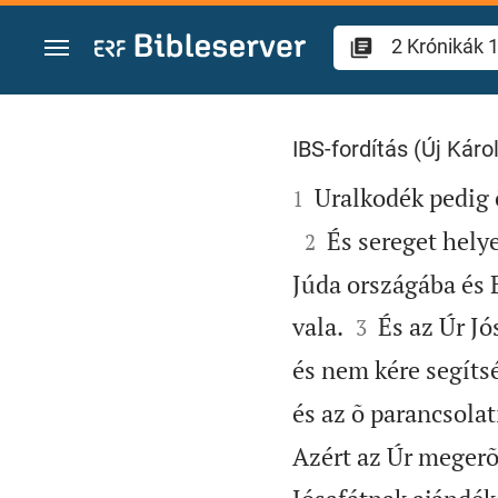
Ugrás a tartalomra
2 Krónikák 17
IBS-fordítás (Új Károl

Uralkodék pedig õ 
1

És sereget helye
2
Júda országába és 


vala.
És az Úr Jós
3
és nem kére segíts
és az õ parancsolat
Azért az Úr megerõs