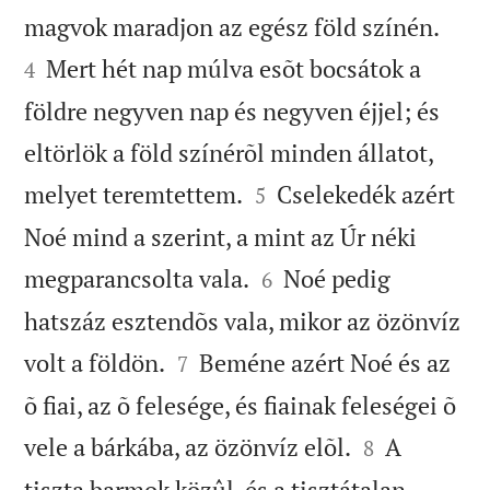


magvok maradjon az egész föld színén.
Mert hét nap múlva esõt bocsátok a
4
földre negyven nap és negyven éjjel; és
eltörlök a föld színérõl minden állatot,


melyet teremtettem.
Cselekedék azért
5
Noé mind a szerint, a mint az Úr néki


megparancsolta vala.
Noé pedig
6
hatszáz esztendõs vala, mikor az özönvíz


volt a földön.
Beméne azért Noé és az
7
õ fiai, az õ felesége, és fiainak feleségei õ


vele a bárkába, az özönvíz elõl.
A
8
tiszta barmok közûl, és a tisztátalan