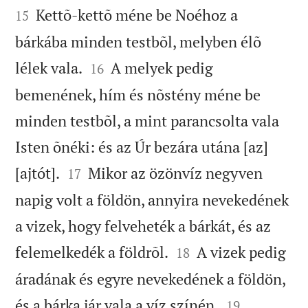
Kettõ-kettõ méne be Noéhoz a
15
bárkába minden testbõl, melyben élõ


lélek vala.
A melyek pedig
16
bemenének, hím és nõstény méne be
minden testbõl, a mint parancsolta vala
Isten õnéki: és az Úr bezára utána [az]


[ajtót].
Mikor az özönvíz negyven
17
napig volt a földön, annyira nevekedének
a vizek, hogy felveheték a bárkát, és az


felemelkedék a földrõl.
A vizek pedig
18
áradának és egyre nevekedének a földön,


és a bárka jár vala a víz színén.
19