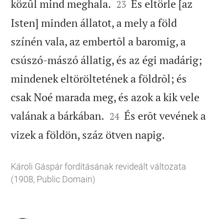


közûl mind meghala.
És eltörle [az
23
Isten] minden állatot, a mely a föld
színén vala, az embertõl a baromig, a
csúszó-mászó állatig, és az égi madárig;
mindenek eltöröltetének a földrõl; és
csak Noé marada meg, és azok a kik vele


valának a bárkában.
És erõt vevének a
24

vizek a földön, száz ötven napig.
Károli Gáspár fordításának revideált változata
(1908, Public Domain)