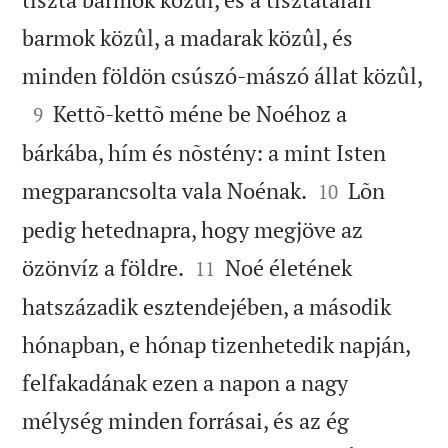
barmok közûl, a madarak közûl, és

minden földön csúszó-mászó állat közûl,

Kettõ-kettõ méne be Noéhoz a
9
bárkába, hím és nõstény: a mint Isten


megparancsolta vala Noénak.
Lõn
10
pedig hetednapra, hogy megjöve az


özönvíz a földre.
Noé életének
11
hatszázadik esztendejében, a második
hónapban, e hónap tizenhetedik napján,
felfakadának ezen a napon a nagy
mélység minden forrásai, és az ég