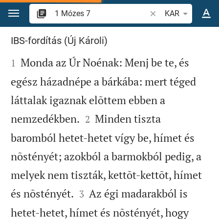
Ugrás a tartalomra
Igevers vagy szó ke
KAR
1 Mózes 7
IBS-fordítás (Új Károli)

Monda az Úr Noénak: Menj be te, és
1
egész házadnépe a bárkába: mert téged
láttalak igaznak elõttem ebben a


nemzedékben.
Minden tiszta
2
baromból hetet-hetet vígy be, hímet és
nõstényét; azokból a barmokból pedig, a
melyek nem tiszták, kettõt-kettõt, hímet


és nõstényét.
Az égi madarakból is
3
hetet-hetet, hímet és nõstényét, hogy