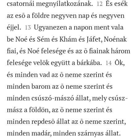


csatornái megnyilatkozának.
És esék
12
az esõ a földre negyven nap és negyven


éjjel.
Ugyanezen a napon ment vala
13
be Noé és Sém és Khám és Jáfet, Noénak
fiai, és Noé felesége és az õ fiainak három


felesége velök együtt a bárkába.
Õk,
14
és minden vad az õ neme szerint és
minden barom az õ neme szerint és
minden csúszó-mászó állat, mely csúsz-
mász a földön, az õ neme szerint és
minden repdesõ állat az õ neme szerint,


minden madár, minden szárnyas állat.