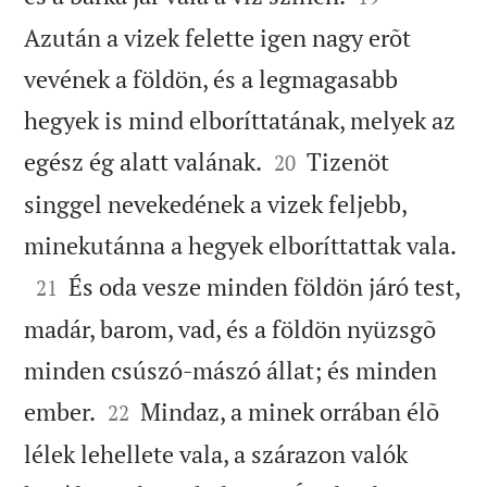
Azután a vizek felette igen nagy erõt
vevének a földön, és a legmagasabb
hegyek is mind elboríttatának, melyek az


egész ég alatt valának.
Tizenöt
20
singgel nevekedének a vizek feljebb,

minekutánna a hegyek elboríttattak vala.

És oda vesze minden földön járó test,
21
madár, barom, vad, és a földön nyüzsgõ
minden csúszó-mászó állat; és minden


ember.
Mindaz, a minek orrában élõ
22
lélek lehellete vala, a szárazon valók