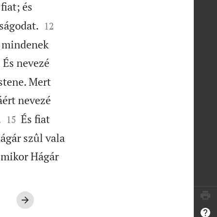
iat; és


ságodat.
12
s mindenek
És nevezé
Istene. Mert
ért nevezé


.
És fiat
15
ágár szûl vala
 mikor Hágár