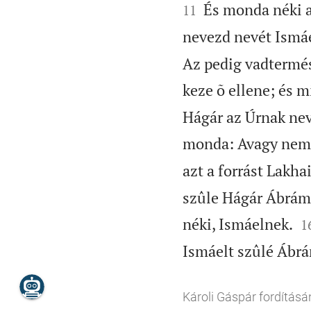
És monda néki az
11
nevezd nevét Ismá
Az pedig vadtermés
keze õ ellene; és m
Hágár az Úrnak nevé
monda: Avagy nem 
azt a forrást Lakha
szûle Hágár Ábrámn

néki, Ismáelnek.
1
Ismáelt szûlé Ábr
Károli Gáspár fordításá