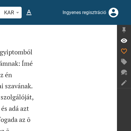
evers vagy szó keresése
KAR
Ingyenes regisztráció
 Égyiptomból
rámnak: Ímé
az én


ai szavának.
szolgálóját,
és adá azt
fogada az õ
az õ