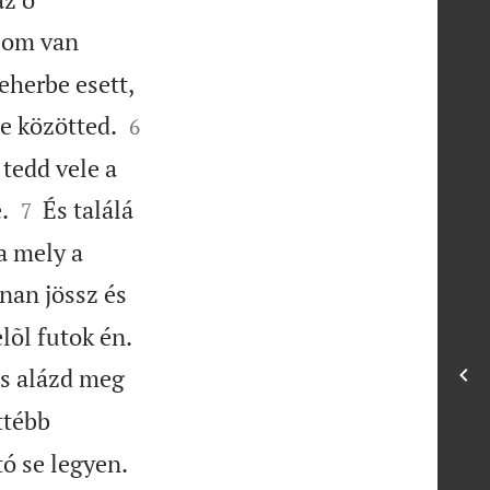
som van
eherbe esett,


e közötted.
6
tedd vele a


.
És találá
7
a mely a
nan jössz és


õl futok én.
és alázd meg
ttébb


ó se legyen.