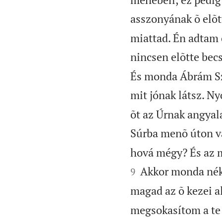
asszonyának õ elõt
miattad. Én adtam 
nincsen elõtte becs
És monda Ábrám Szá
mit jónak látsz. Ny
õt az Úrnak angyala
Súrba menõ úton v
hová mégy? És az m
Akkor monda néki
9
magad az õ kezei al
megsokasítom a te