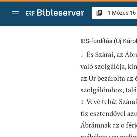
Ugrás a tartalomra
1 Mózes 16
IBS-fordítás (Új Károl

És Szárai, az Ábr
1
való szolgálója, ki
az Úr bezárolta az
szolgálómhoz, talá
Vevé tehát Szárai
3
tíz esztendõvel az
Ábrámnak az õ férj
méhében; ez pedig 