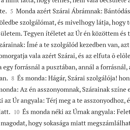


te.
Monda azért Szárai Ábrámnak: Bántódá
5
öledbe szolgálómat, és mivelhogy látja, hogy t
ületem. Tegyen ítéletet az Úr én közöttem és t
rainak: Ímé a te szolgálód kezedben van, azt 
omorgatja vala azért Szárai, és az elfuta õ elõle
 egy forrásnál a pusztában, annál a forrásnál, 


an.
És monda: Hágár, Szárai szolgálója! hon
8
onda: Az én asszonyomnak, Szárainak színe el
 az Úr angyala: Térj meg a te asszonyodhoz, 


att.
És monda néki az Úrnak angyala: Fele
10
 magodat, hogy sokasága miatt megszámlálhat