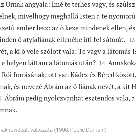
 Úrnak angyala: Ímé te terhes vagy, és szûlsz f
elnek, mivelhogy meghallá Isten a te nyomorú
zetû ember lesz: az õ keze mindenek ellen, é


inden õ atyjafiának ellenébe üti fel sátorát.
13
t, a ki õ vele szólott vala: Te vagy a látomás 


e helyen láttam a látomás után?
Annakoká
14
i Rói forrásának; ott van Kádes és Béred között
ak, és nevezé Ábrám az õ fiának nevét, a kit H

Ábrám pedig nyolczvanhat esztendõs vala, a
6

ámnak.
nak revideált változata (1908, Public Domain)