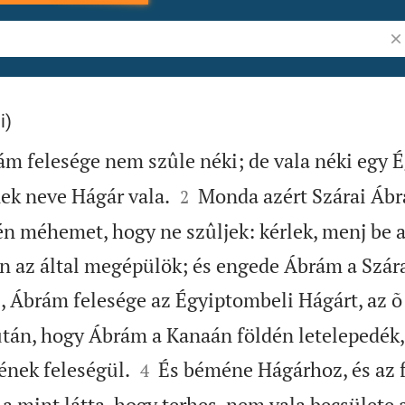
Ig
i)
ám felesége nem szûle néki; de vala néki egy


nek neve Hágár vala.
Monda azért Szárai Áb
2
 én méhemet, hogy ne szûljek: kérlek, menj be 
n az által megépülök; és engede Ábrám a Szár
, Ábrám felesége az Égyiptombeli Hágárt, az õ 
után, hogy Ábrám a Kanaán földén letelepedék, 


ének feleségül.
És béméne Hágárhoz, és az 
4
a mint látta, hogy terhes, nem vala becsülete 