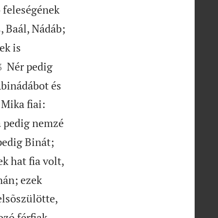
 feleségének

, Baál, Nádáb;
ek is

Nér pedig
3
Abinádábot és
Mika fiai:
a pedig nemzé
edig Binát;
 hat fia volt,
nán; ezek
elsõszülötte,
zó férfiak,