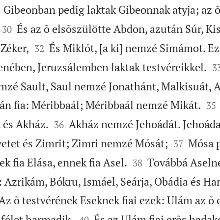
Gibeonban pedig laktak Gibeonnak atyja; az õ


És az õ elsõszülötte Abdon, azután Súr, Kis
30


Zéker,
És Miklót, [a ki] nemzé Simámot. Ez
32

lenében, Jeruzsálemben laktak testvéreikkel.
3
mzé Sault, Saul nemzé Jonathánt, Malkisuát, 


án fia: Méribbaál; Méribbaál nemzé Mikát.
35


a és Akház.
Akház nemzé Jehoádát. Jehoád
36


etet és Zimrit; Zimri nemzé Mósát;
Mósa p
37


k fia Elása, ennek fia Asel.
Továbbá Aselnek
38
: Azrikám, Bókru, Ismáel, Seárja, Obádia és Ha
Az õ testvérének Eseknek fiai ezek: Ulám az õ 


ifélet harmadik.
És az Ulám fiai erõs hadako
40