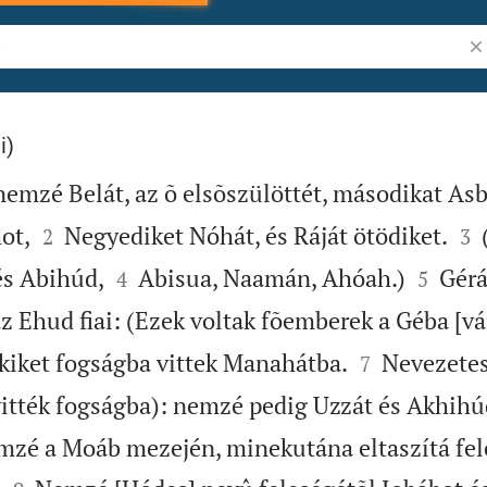
Ig
i)
mzé Belát, az õ elsõszülöttét, másodikat Asb




ot,
Negyediket Nóhát, és Ráját ötödiket.
(
2
3




és Abihúd,
Abisua, Naamán, Ahóah.)
Gérá
4
5
z Ehud fiai: (Ezek voltak fõemberek a Géba [v


kiket fogságba vittek Manahátba.
Nevezete
7
 vitték fogságba): nemzé pedig Uzzát és Akhihú
zé a Moáb mezején, minekutána eltaszítá fel