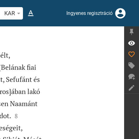
evers vagy szó keresése
KAR
Ingyenes regisztráció
élt,
Belának fiai
t, Sefufánt és
áros]ában lakó
sen Naamánt


dot.
8
eségeit,