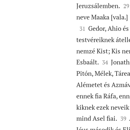


Jeruzsálemben.
29
neve Maaka [vala.]

Gedor, Ahio és 
31
testvéreiknek átel
nemzé Kist; Kis ne


Esbaált.
Jonath
34
Pitón, Mélek, Táre
Alémetet és Azmáv
ennek fia Ráfa, enne
kiknek ezek neveik


mind Asel fiai.
39
Jéus második és El