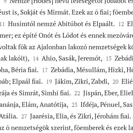


;
Nemzé [Hódes] nevû feleségétõl Jobábot és
9
ust is, Sokját és Mirmát. Ezek az õ fiai; fõemb




Husimtól nemzé Abitúbot és Elpaált.
El
11
12
mer; ez építé Onót és Lódot és ennek mezõváro
 voltak fõk az Ajalonban lakozó nemzetségek kö




ak lakóit),
Ahio, Sasák, Jeremót,
Zebádi
14
15


ha, Béria fiai.
Zebádia, Mésullám, Hizki, H
17




báb; Elpaál fiai.
Jákim, Zikri, Zabdi,
Elién
19
20


ája és Simrát, Simhi fiai.
Jispán, Eber, Eliel
22


nánja, Elám, Anatótija,
Ifdéja, Pénuel, Sasá
25


Atália.
Jaarésia, Elia, és Zikri, Jérohám fiai.
27
 az õ nemzetségök szerint, fõemberek és ezek l