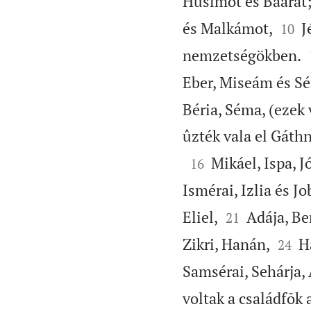
Husimot és Baarát


és Malkámot,
Jé
10
nemzetségökben.
Eber, Miseám és Sé
Béria, Séma, (ezek
ûzték vala el Gáthn

Mikáel, Ispa, Jó
16
Ismérai, Izlia és Jo


Eliel,
Adája, Ber
21


Zikri, Hanán,
Ha
24
Samsérai, Sehárja, 
voltak a családfõk