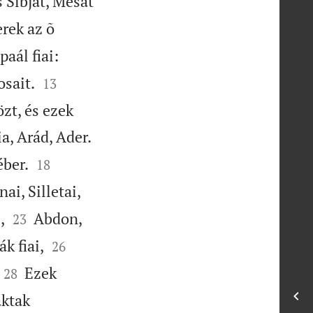
 Sibját, Mésát
erek az õ
paál fiai:


sait.
13
zt, és ezek

a, Arád, Ader.


éber.
18
ai, Silletai,


,
Abdon,
23


k fiai,
26


Ezek
28
aktak