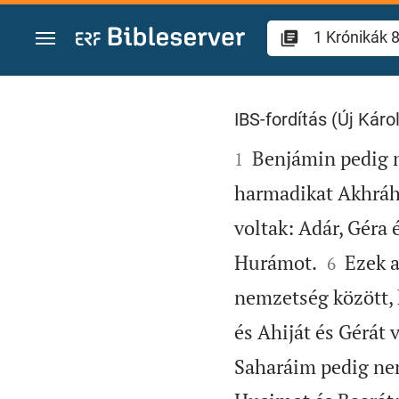
Ugrás a tartalomra
1 Krónikák 8
IBS-fordítás (Új Károl

Benjámin pedig ne
1
harmadikat Akhráh
voltak: Adár, Géra 


Hurámot.
Ezek a
6
nemzetség között, 
és Ahiját és Gérát
Saharáim pedig nem