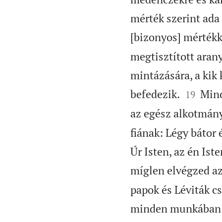
mérték szerint ada
[bizonyos] mértékk
megtisztított aran
mintázására, a kik 


befedezik.
Mind
19
az egész alkotmány
fiának: Légy bátor 
Úr Isten, az én Ist
míglen elvégzed a
papok és Léviták c
minden munkában ké