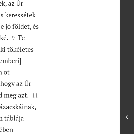
k, az Úr
 s keressétek
 jó földet, és


ké.
Te
9
ki tökéletes
[emberi]
n õt
lhogy az Úr


sd meg azt.
11
ázacskáinak,
m táblája
vében