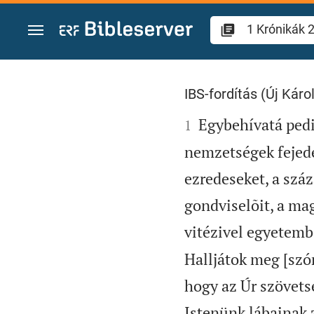
Ugrás a tartalomra
1 Krónikák 28
IBS-fordítás (Új Károl

Egybehívatá pedig
1
nemzetségek fejedel
ezredeseket, a szá
gondviselõit, a mag
vitézivel egyetemb
Halljátok meg [szó
hogy az Úr szövets
Istenünk lábainak 