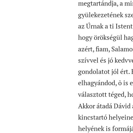
megtartándja, a mi
gyülekezetének sze
az Úrnak a ti Isten
hogy örökségül hag
azért, fiam, Salamo
szívvel és jó kedv
gondolatot jól ért
elhagyándod, õ is 
választott téged, h
Akkor átadá Dávid 
kincstartó helyein
helyének is formájá