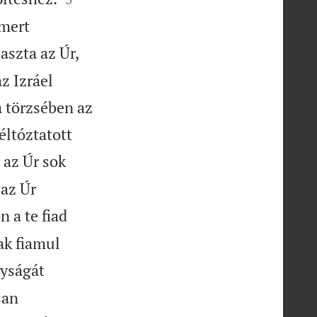
 mert
szta az Úr,
z Izráel
a törzsében az
ltóztatott
 az Úr sok
 az Úr
a te fiad
ak fiamul
lyságát
san