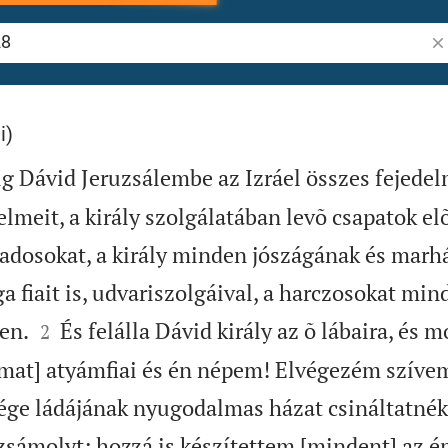
Ig
i)
 Dávid Jeruzsálembe az Izráel összes fejedelm
meit, a király szolgálatában levõ csapatok elõl
zadosokat, a király minden jószágának és marh
a fiait is, udvariszolgáival, a harczosokat min


en.
És felálla Dávid király az õ lábaira, és 
2
mat] atyámfiai és én népem! Elvégezém szívem
ége ládájának nyugodalmas házat csináltatnék
zsámolyt; hozzá is készítettem [mindent] az é