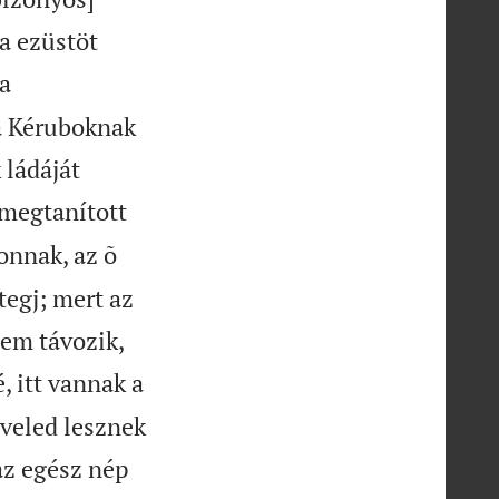
a ezüstöt
a
 a Kéruboknak
 ládáját
 megtanított
nnak, az õ
tegj; mert az
sem távozik,
, itt vannak a
 veled lesznek
az egész nép