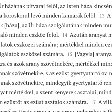
Úr házának pitvarai felõl, az Isten háza kincsén


 köröskörül levõ minden kamarák felõl.
A 
13
ak [háza], az Úr háza szolgálatának minden mu


való minden eszköz felõl.
Azután aranyat mé
14
álatok eszközei számára; mértékkel minden ez


lgálatok eszközei számára.
[Vagyis] aranya
15
kra és azok arany szövétnekére, mértékkel min
nnak szövétnekire, s az ezüst gyertyatartókra 
annak szövétnekire, mindegyik gyertyatartó ren
yat mértékkel, a szent kenyerek asztalai, mind


 ezüstöt az ezüst asztalok számára.
A vill
17
csókra tiszta aranyat; az arany poharakra is [