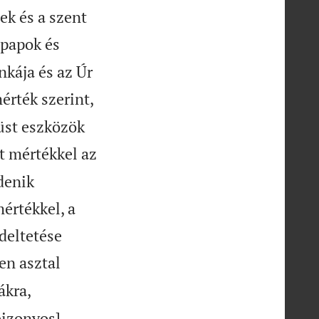
ek és a szent
papok és
nkája és az Úr
rték szerint,
üst eszközök
t mértékkel az
denik
mértékkel, a
deltetése
en asztal
ákra,
bizonyos]