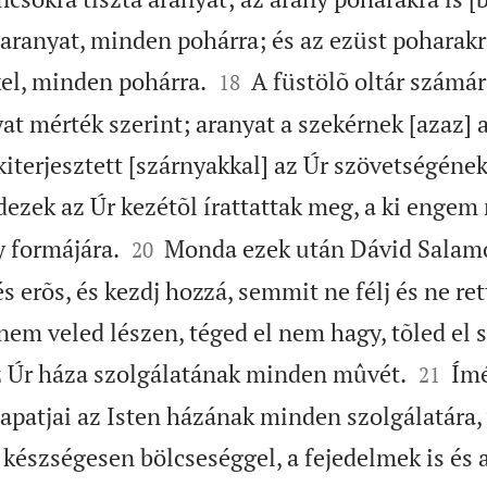
 aranyat, minden pohárra; és az ezüst poharakr


el, minden pohárra.
A füstölõ oltár számár
18
yat mérték szerint; aranyat a szekérnek [azaz]
kiterjesztett [szárnyakkal] az Úr szövetségének
ezek az Úr kezétõl írattattak meg, a ki engem


 formájára.
Monda ezek után Dávid Salamo
20
és erõs, és kezdj hozzá, semmit ne félj és ne ret
enem veled lészen, téged el nem hagy, tõled el 


z Úr háza szolgálatának minden mûvét.
Ímé
21
sapatjai az Isten házának minden szolgálatára,
szségesen bölcseséggel, a fejedelmek is és 