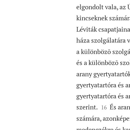
elgondolt vala, az 
kincseknek számára
Léviták csapatjain
háza szolgálatára 
a különbözõ szolg
és a különbözõ szo
arany gyertyatartó
gyertyatartóra és a
gyertyatartóra és 


szerint.
És aran
16
számára, azonképen
medenczékre és kan