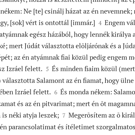
nékem: Ne [te] csinálj házat az én nevemnek;


, [sok] vért is ontottál [immár.]
Engem vála
4
 atyámnak egész házából, hogy lennék királya a
; mert Júdát választotta elõljárónak és a Júd
ét; az én atyámnak fiai közül pedig engem mé


z Izráel felett.
És minden fiaim közül (mert
5
) választotta Salamont az én fiamat, hogy ülne


ben Izráel felett.
És monda nékem: Salamon 
6
zamat és az én pitvarimat; mert én õt magamn


 is néki atyja leszek;
Megerõsítem az õ kirá
7
én parancsolatimat és ítéletimet szorgalmato