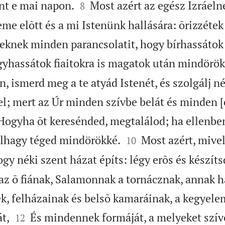


nt e mai napon.
Most azért az egész Izráelne
8
me elõtt és a mi Istenünk hallására: õrizzétek
teknek minden parancsolatit, hogy bírhassátok e
yhassátok fiaitokra is magatok után mindörök
n, ismerd meg a te atyád Istenét, és szolgálj né
vel; mert az Úr minden szívbe belát és minden 
. Hogyha õt keresénded, megtalálod; ha ellenbe


elhagy téged mindörökké.
Most azért, mive
10
ogy néki szent házat építs: légy erõs és készít
az õ fiának, Salamonnak a tornácznak, annak h
ek, felházainak és belsõ kamaráinak, a kegyele


t,
És mindennek formáját, a melyeket szí
12