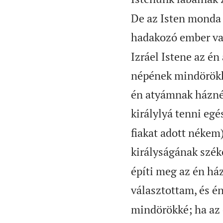
De az Isten monda 
hadakozó ember vagy
Izráel Istene az én
népének mindörökké
én atyámnak háznép
királylyá tenni egés
fiakat adott nékem
királyságának széké
építi meg az én há
választottam, és én
mindörökké; ha az 