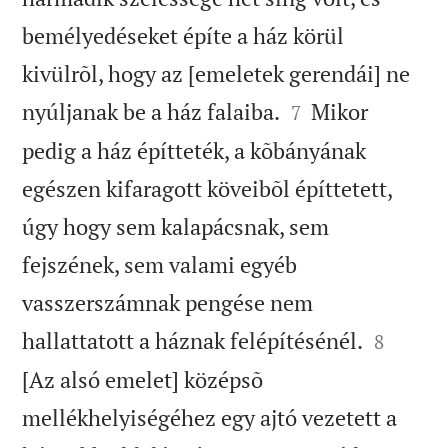
bemélyedéseket építe a ház körül
kivülrõl, hogy az [emeletek gerendái] ne


nyúljanak be a ház falaiba.
Mikor
7
pedig a ház építteték, a kõbányának
egészen kifaragott köveibõl építtetett,
úgy hogy sem kalapácsnak, sem
fejszének, sem valami egyéb
vasszerszámnak pengése nem


hallattatott a háznak felépítésénél.
8
[Az alsó emelet] középsõ
mellékhelyiségéhez egy ajtó vezetett a