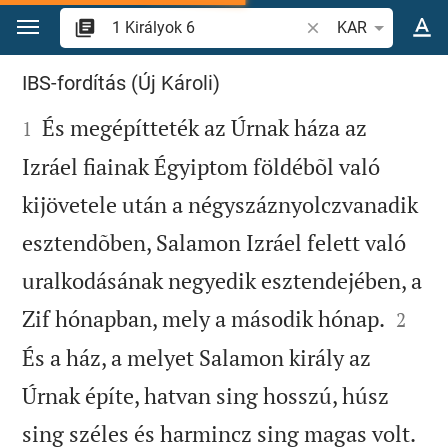
Ugrás a tartalomra
Igevers vagy szó ke
KAR
1 Királyok 6
IBS-fordítás (Új Károli)

És megépítteték az Úrnak háza az
1
Izráel fiainak Égyiptom földébõl való
kijövetele után a négyszáznyolczvanadik
esztendõben, Salamon Izráel felett való
uralkodásának negyedik esztendejében, a


Zif hónapban, mely a második hónap.
2
És a ház, a melyet Salamon király az
Úrnak építe, hatvan sing hosszú, húsz

sing széles és harmincz sing magas volt.