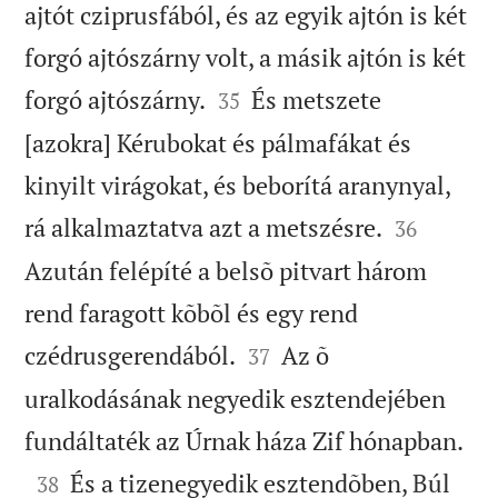
ajtót cziprusfából, és az egyik ajtón is két
forgó ajtószárny volt, a másik ajtón is két


forgó ajtószárny.
És metszete
35
[azokra] Kérubokat és pálmafákat és
kinyilt virágokat, és beborítá aranynyal,


rá alkalmaztatva azt a metszésre.
36
Azután felépíté a belsõ pitvart három
rend faragott kõbõl és egy rend


czédrusgerendából.
Az õ
37
uralkodásának negyedik esztendejében

fundáltaték az Úrnak háza Zif hónapban.

És a tizenegyedik esztendõben, Búl
38