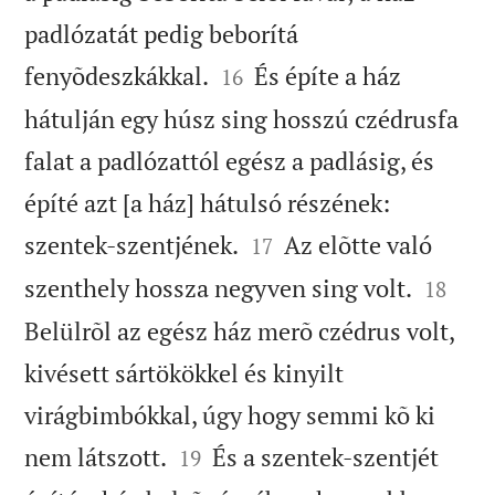
padlózatát pedig beborítá


fenyõdeszkákkal.
És építe a ház
16
hátulján egy húsz sing hosszú czédrusfa
falat a padlózattól egész a padlásig, és
építé azt [a ház] hátulsó részének:


szentek-szentjének.
Az elõtte való
17


szenthely hossza negyven sing volt.
18
Belülrõl az egész ház merõ czédrus volt,
kivésett sártökökkel és kinyilt
virágbimbókkal, úgy hogy semmi kõ ki


nem látszott.
És a szentek-szentjét
19