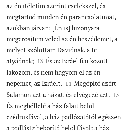
az én ítéletim szerint cselekszel, és
megtartod minden én parancsolatimat,
azokban járván: [Én is] bizonyára
megerõsítem veled az én beszédemet, a
melyet szólottam Dávidnak, a te


atyádnak;
És az Izráel fiai között
13
lakozom, és nem hagyom el az én


népemet, az Izráelt.
Megépíté azért
14


Salamon azt a házat, és elvégezé azt.
15
És megbéllelé a ház falait belõl
czédrusfával, a ház padlózatától egészen
a padlásig beborítá belõl fával; a ház