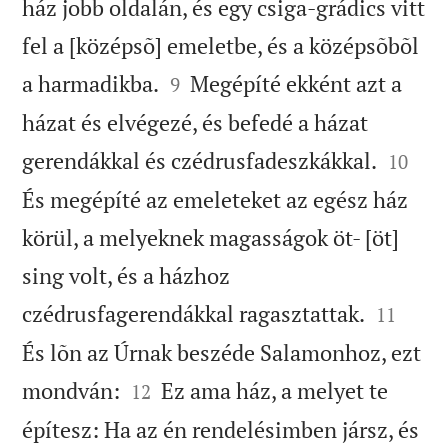
ház jobb oldalán, és egy csiga-grádics vitt
fel a [középsõ] emeletbe, és a középsõbõl


a harmadikba.
Megépíté ekként azt a
9
házat és elvégezé, és befedé a házat


gerendákkal és czédrusfadeszkákkal.
10
És megépíté az emeleteket az egész ház
körül, a melyeknek magasságok öt- [öt]
sing volt, és a házhoz


czédrusfagerendákkal ragasztattak.
11
És lõn az Úrnak beszéde Salamonhoz, ezt


mondván:
Ez ama ház, a melyet te
12
építesz: Ha az én rendelésimben jársz, és