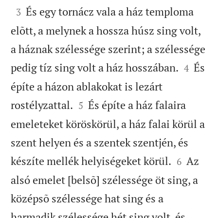

És egy tornácz vala a ház temploma
3
elõtt, a melynek a hossza húsz sing volt,
a háznak szélessége szerint; a szélessége


pedig tíz sing volt a ház hosszában.
És
4
építe a házon ablakokat is lezárt


rostélyzattal.
És építe a ház falaira
5
emeleteket köröskörül, a ház falai körül a
szent helyen és a szentek szentjén, és


készíte mellék helyiségeket körül.
Az
6
alsó emelet [belsõ] szélessége öt sing, a
középsõ szélessége hat sing és a
harmadik szélessége hét sing volt, és