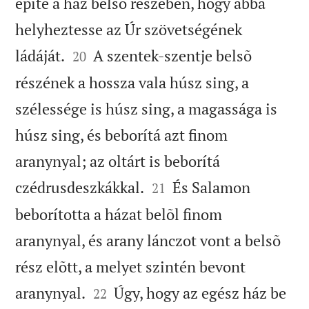
építé a ház belsõ részében, hogy abba
helyheztesse az Úr szövetségének


ládáját.
A szentek-szentje belsõ
20
részének a hossza vala húsz sing, a
szélessége is húsz sing, a magassága is
húsz sing, és beborítá azt finom
aranynyal; az oltárt is beborítá


czédrusdeszkákkal.
És Salamon
21
beborította a házat belõl finom
aranynyal, és arany lánczot vont a belsõ
rész elõtt, a melyet szintén bevont


aranynyal.
Úgy, hogy az egész ház be
22