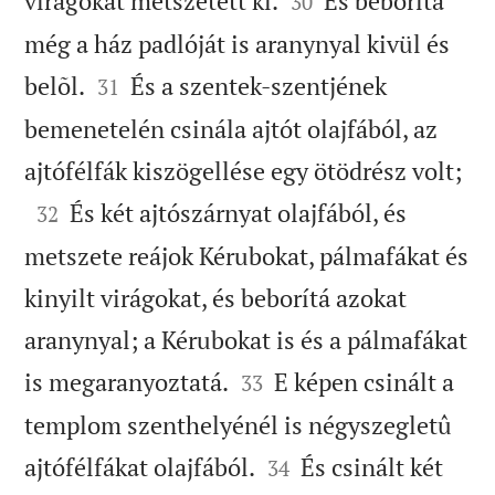
virágokat metszetett ki.
És beborítá
30
még a ház padlóját is aranynyal kivül és


belõl.
És a szentek-szentjének
31
bemenetelén csinála ajtót olajfából, az

ajtófélfák kiszögellése egy ötödrész volt;

És két ajtószárnyat olajfából, és
32
metszete reájok Kérubokat, pálmafákat és
kinyilt virágokat, és beborítá azokat
aranynyal; a Kérubokat is és a pálmafákat


is megaranyoztatá.
E képen csinált a
33
templom szenthelyénél is négyszegletû


ajtófélfákat olajfából.
És csinált két
34