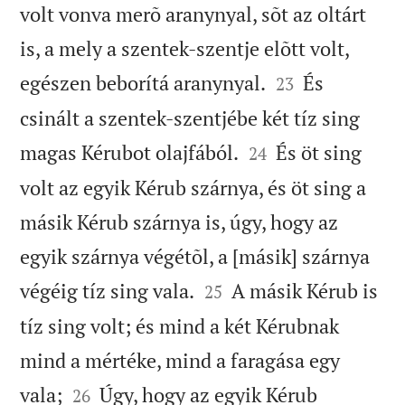
volt vonva merõ aranynyal, sõt az oltárt
is, a mely a szentek-szentje elõtt volt,


egészen beborítá aranynyal.
És
23
csinált a szentek-szentjébe két tíz sing


magas Kérubot olajfából.
És öt sing
24
volt az egyik Kérub szárnya, és öt sing a
másik Kérub szárnya is, úgy, hogy az
egyik szárnya végétõl, a [másik] szárnya


végéig tíz sing vala.
A másik Kérub is
25
tíz sing volt; és mind a két Kérubnak
mind a mértéke, mind a faragása egy


vala;
Úgy, hogy az egyik Kérub
26