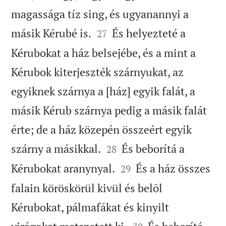
magassága tíz sing, és ugyanannyi a


másik Kérubé is.
És helyezteté a
27
Kérubokat a ház belsejébe, és a mint a
Kérubok kiterjeszték szárnyukat, az
egyiknek szárnya a [ház] egyik falát, a
másik Kérub szárnya pedig a másik falát
érte; de a ház közepén összeért egyik


szárny a másikkal.
És beborítá a
28


Kérubokat aranynyal.
És a ház összes
29
falain köröskörül kivül és belõl
Kérubokat, pálmafákat és kinyilt

