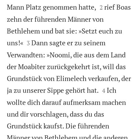


Mann Platz genommen hatte,
rief Boas
2
zehn der führenden Männer von
Bethlehem und bat sie: »Setzt euch zu


uns!«
Dann sagte er zu seinem
3
Verwandten: »Noomi, die aus dem Land
der Moabiter zurückgekehrt ist, will das
Grundstück von Elimelech verkaufen, der


ja zu unserer Sippe gehört hat.
Ich
4
wollte dich darauf aufmerksam machen
und dir vorschlagen, dass du das
Grundstück kaufst. Die führenden
Männer von Bethlehem und die anderen