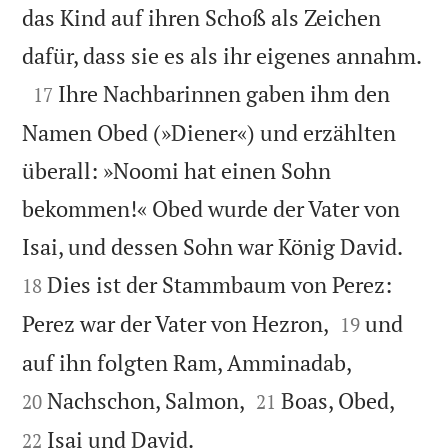
das Kind auf ihren Schoß als Zeichen

dafür, dass sie es als ihr eigenes annahm.

Ihre Nachbarinnen gaben ihm den
17
Namen Obed (»Diener«) und erzählten
überall: »Noomi hat einen Sohn
bekommen!« Obed wurde der Vater von


Isai, und dessen Sohn war König David.
Dies ist der Stammbaum von Perez:
18


Perez war der Vater von Hezron,
und
19


auf ihn folgten Ram, Amminadab,




Nachschon, Salmon,
Boas, Obed,
20
21

Isai und David.
22