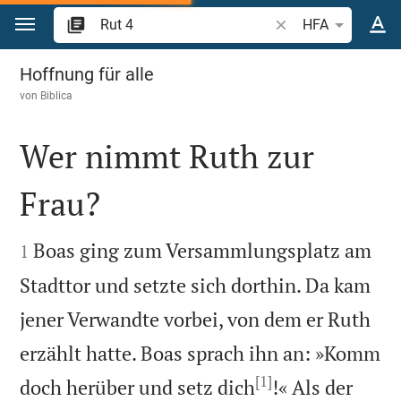
Zum Inhalt springen
Bibelstelle oder Beg
HFA
Rut 4
Hoffnung für alle
von
Biblica
Wer nimmt Ruth zur
Frau?


Boas ging zum Versammlungsplatz am
1
Stadttor und setzte sich dorthin. Da kam
jener Verwandte vorbei, von dem er Ruth
erzählt hatte. Boas sprach ihn an: »Komm
[1]
doch herüber und setz dich
!« Als der